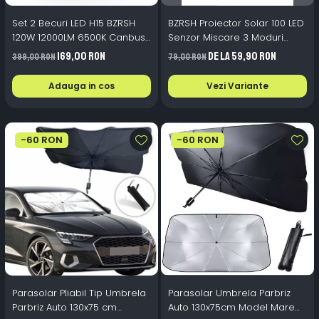
Set 2 Becuri LED H15 BZRSH
BZRSH Proiector Solar 100 LED
120W 12000LM 6500K Canbus
Senzor Miscare 3 Moduri
Plug and Play
Rezistent Apa
169,00 RON
de la 59,90 RON
399,00 RON
79,00 RON
Adauga in cos
Vezi Variante
-60 RON
-60 RON
Parasolar Pliabil Tip Umbrela
Parasolar Umbrela Parbriz
Parbriz Auto 130x75 cm
Auto 130x75cm Model Mare