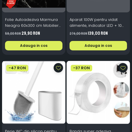
Folie Autoadeziva Marmura
Aparat 100W pentru vidat
Neagra 60x300 cm Mobilier
alimente, indicator LED + 10
Blat Bucatarie
pungi CADOU
29,90 RON
139,00 RON
59,00 RON
274,00 RON
Adauga in cos
Adauga in cos
-47 RON
-37 RON
Perie WC din silicon pentru
Banda super adeziva