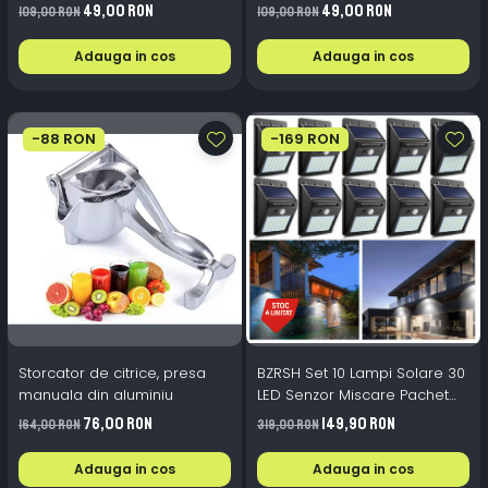
Protectie UV
SUV VAN
49,00 RON
49,00 RON
109,00 RON
109,00 RON
Adauga in cos
Adauga in cos
-88 RON
-169 RON
Storcator de citrice, presa
BZRSH Set 10 Lampi Solare 30
manuala din aluminiu
LED Senzor Miscare Pachet
Economic Proprietate Mare
76,00 RON
149,90 RON
164,00 RON
319,00 RON
Adauga in cos
Adauga in cos