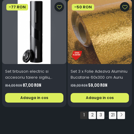
-77 RON
-50 RON
Set tirbuson electric si
Set 3 x Folie Adeziva Aluminiu
accesoriu taiere sigiliu,
Bucatarie 60x300 cm Auriu
NEGRU
87,00 RON
59,00 RON
164,00 RON
109,00 RON
Adauga in cos
Adauga in cos
1
2
3
21
...