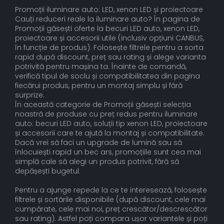
Promoții iluminare auto: LED, xenon LED și proiectoare
Cauți reduceri reale la iluminare auto? În pagina de
Promoții găsești oferte la becuri LED auto, xenon LED,
proiectoare și accesorii utile (inclusiv opțiuni CANBUS,
în funcție de produs). Folosește filtrele pentru a sorta
rapid după discount, preț sau rating și alege varianta
potrivită pentru mașina ta. Înainte de comandă,
verifică tipul de soclu și compatibilitatea din pagina
fiecărui produs, pentru un montaj simplu și fără
surprize.
În această categorie de Promoții găsești selecția
noastră de produse cu preț redus pentru iluminare
auto: becuri LED auto, soluții tip xenon LED, proiectoare
și accesorii care te ajută la montaj și compatibilitate.
Dacă vrei să faci un upgrade de lumină sau să
înlocuiești rapid un bec ars, promoțiile sunt cea mai
simplă cale să alegi un produs potrivit, fără să
depășești bugetul.
Pentru a ajunge repede la ce te interesează, folosește
filtrele și sortările disponibile (după discount, cele mai
cumpărate, cele mai noi, preț crescător/descrescător
sau rating). Astfel poți compara ușor variantele și poți