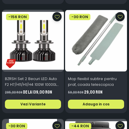
-156 RON
-30 RON
BZRSH Set 2 Becuri LED Auto
Mop flexibil subtire pentru
F2 H7/H11/H1/H4 100W 10000LM
praf, coada telescopica
Ventilator
de la 139,00 RON
29,00 RON
295,00 RON
59,00 RON
Vezi Variante
Adauga in cos
-30 RON
-44 RON