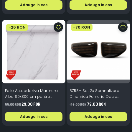
Adauga in cos
Adauga in cos
-26 RON
-70 RON
Folie Autoadeziva Marmura
BZRSH Set 2x Semnalizare
Alba 60x300 cm pentru
Dinamica Fumurie Dacia
Bucatarie si Mobilier
Logan II Sandero II Stepway II
29,00 RON
79,00 RON
55,00 RON
149,00 RON
Duster II
Adauga in cos
Adauga in cos