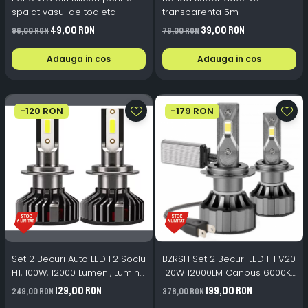
spalat vasul de toaleta
transparenta 5m
49,00 RON
39,00 RON
96,00 RON
76,00 RON
Adauga in cos
Adauga in cos
-120 RON
-179 RON
Set 2 Becuri Auto LED F2 Soclu
BZRSH Set 2 Becuri LED H1 V20
H1, 100W, 12000 Lumeni, Lumina
120W 12000LM Canbus 6000K
Alb Rece 6000K cu Ventilator
Alb Rece
129,00 RON
199,00 RON
249,00 RON
378,00 RON
de Racire