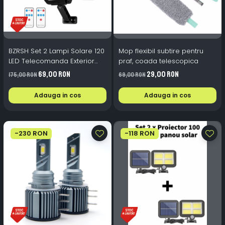
BZRSH Set 2 Lampi Solare 120
Mop flexibil subtire pentru
LED Telecomanda Exterior
praf, coada telescopica
Curte Usa Alee Parcare
69,00 RON
29,00 RON
175,00 RON
69,00 RON
Adauga in cos
Adauga in cos
-230 RON
-118 RON