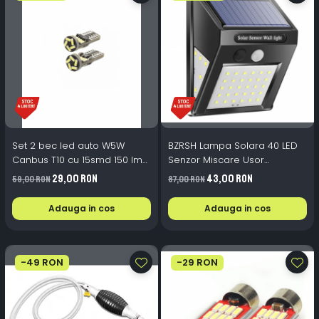
Set 2 bec led auto W5W
BZRSH Lampa Solara 40 LED
Canbus T10 cu 15smd 150 lm
Senzor Miscare Usor
12v
Instalare Exterior Curte Gard
29,00 RON
43,00 RON
59,00 RON
87,00 RON
Adauga in cos
Adauga in cos
-49 RON
-29 RON