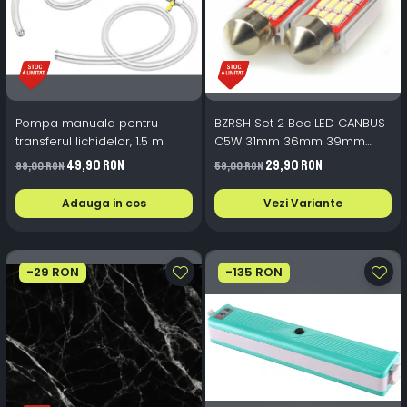
Pompa manuala pentru
BZRSH Set 2 Bec LED CANBUS
transferul lichidelor, 1.5 m
C5W 31mm 36mm 39mm
41mm 5W 300lm Alb
49,90 RON
29,90 RON
99,00 RON
59,00 RON
Adauga in cos
Vezi Variante
-29 RON
-135 RON