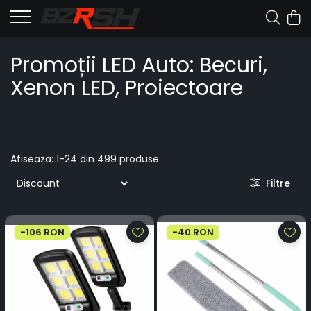
Promoții LED Auto: Becuri,
Xenon LED, Proiectoare
Afiseaza:
1-
24
din
499
produse
Filtre
-106 RON
-40 RON