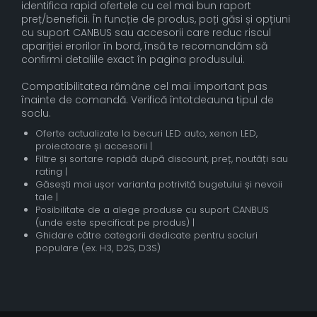
identifica rapid ofertele cu cel mai bun raport
preț/beneficii. În funcție de produs, poți găsi și opțiuni
cu suport CANBUS sau accesorii care reduc riscul
apariției erorilor în bord, însă te recomandăm să
confirmi detaliile exact în pagina produsului.
Compatibilitatea rămâne cel mai important pas
înainte de comandă. Verifică întotdeauna tipul de
soclu.
Oferte actualizate la becuri LED auto, xenon LED,
proiectoare și accesorii |
Filtre și sortare rapidă după discount, preț, noutăți sau
rating |
Găsești mai ușor varianta potrivită bugetului și nevoii
tale |
Posibilitate de a alege produse cu suport CANBUS
(unde este specificat pe produs) |
Ghidare către categorii dedicate pentru socluri
populare (ex. H3, D2S, D3S)