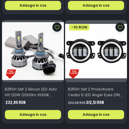
Adauga in cos
Adauga in cos
-10 RON
BZRSH Set 2 Becuri LED Auto
BZRSH Set 2 Proiectoare
H11 120W 12000lm 6000K
Ceata 6 LED Angel Eyes DRL
Super Canbus V20 12V
Semnalizare 98mm H11
232,85 RON
212,51 RON
222,68 RON
Adauga in cos
Adauga in cos