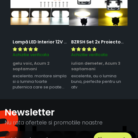
Lampă LED Interior 12V pentru Dubă, Camper și Rulotă - 180LED, 33 cm, 3 Temperaturii de Culoare, Intensitate Reglabilă, Iluminare Compartiment Marfă
BZRSH Set 2x Proiector LED Bufnita 50W Lupa 2 Faze Alb-Galben 12-24V Moto ATV
Achizitie verificata
Achizitie verificata
Achi
gelu voic,
Acum 2
iulian demeter,
Acum 3
mir
saptamani
saptamani
sunt
excelenta. montare simpla
excelente, au o lumina
lumi
si o lumina foarte
buna, perfecte pentru un
ero
puternica care se poate
atv
regla ca intensitate
Newsletter
Nu rata ofertele si promotiile noastre