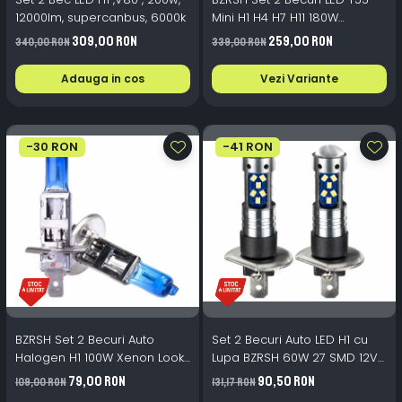
12000lm, supercanbus, 6000k
Mini H1 H4 H7 H11 180W
Canbus 23000Lm 6000K
309,00 RON
259,00 RON
340,00 RON
339,00 RON
Adauga in cos
Vezi Variante
-30 RON
-41 RON
BZRSH Set 2 Becuri Auto
Set 2 Becuri Auto LED H1 cu
Halogen H1 100W Xenon Look
Lupa BZRSH 60W 27 SMD 12V
12V 5000K
6000K
79,00 RON
90,50 RON
109,00 RON
131,17 RON