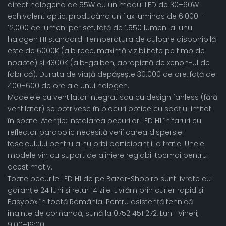
direct halogena de 55W cu un modul LED de 30–60W
echivalent optic, producând un flux luminos de 6.000–
12.000 de lumeni per set, față de 1.550 lumeni ai unui
halogen H1 standard. Temperatura de culoare disponibilă
este de 6000K (alb rece, maximă vizibilitate pe timp de
noapte) și 4300K (alb-galben, apropiată de xenon-ul de
fabrică). Durata de viață depășește 30.000 de ore, față de
400–600 de ore ale unui halogen.
Modelele cu ventilator integrat sau cu design fanless (fără
ventilator) se potrivesc în blocuri optice cu spațiu limitat
în spate. Atenție: instalarea becurilor LED H1 în faruri cu
reflector parabolic necesită verificarea dispersiei
fasciculului pentru a nu orbi participanții la trafic. Unele
modele vin cu suport de aliniere reglabil tocmai pentru
acest motiv.
Toate becurile LED H1 de pe Bazar-Shop.ro sunt livrate cu
garanție 24 luni și retur 14 zile. Livrăm prin curier rapid și
Easybox în toată România. Pentru asistență tehnică
înainte de comandă, sună la 0752 451 272, Luni–Vineri,
9:00–16:00.