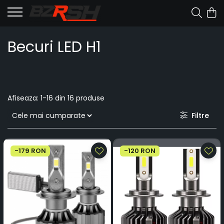
Becuri LED H1
Afiseaza:
1-
16
din
16
produse
Filtre
-179 RON
-120 RON