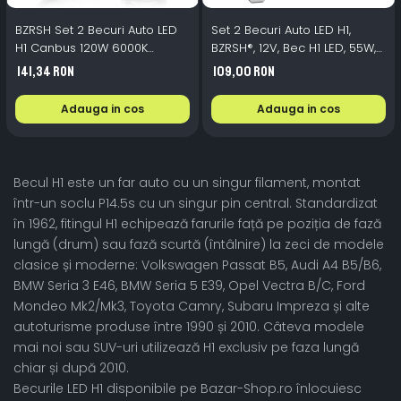
BZRSH Set 2 Becuri Auto LED
Set 2 Becuri Auto LED H1,
H1 Canbus 120W 6000K
BZRSH®, 12V, Bec H1 LED, 55W,
10000lm 12V cu Ventilator
4500LM, Lumina Alb Rece
141,34 RON
109,00 RON
6000K, 16 LED/Bec, Montaj
Plug & Play, LED H1 Faza Lunga
Adauga in cos
Adauga in cos
si Scurta, Consum Redus
Becul H1 este un far auto cu un singur filament, montat
într-un soclu P14.5s cu un singur pin central. Standardizat
în 1962, fitingul H1 echipează farurile față pe poziția de fază
lungă (drum) sau fază scurtă (întâlnire) la zeci de modele
clasice și moderne: Volkswagen Passat B5, Audi A4 B5/B6,
BMW Seria 3 E46, BMW Seria 5 E39, Opel Vectra B/C, Ford
Mondeo Mk2/Mk3, Toyota Camry, Subaru Impreza și alte
autoturisme produse între 1990 și 2010. Câteva modele
mai noi sau SUV-uri utilizează H1 exclusiv pe faza lungă
chiar și după 2010.
Becurile LED H1 disponibile pe Bazar-Shop.ro înlocuiesc