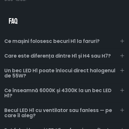
FAQ
Ce mașini folosesc becuri H1 la faruri?
Care este diferența dintre H1 și H4 sau H7?
Un bec LED H1 poate înlocui direct halogenul
de 55W?
Ce înseamnă 6000K și 4300K la un bec LED
H1?
Becul LED H1 cu ventilator sau fanless — pe
care îl aleg?