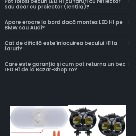
Pot folosi becuri LED H1 cu faruri cu reflector
sau doar cu proiector (lentilă)?
Apare eroare la bord dacă montez LED H1 pe
BMW sau Audi?
Cât de dificilă este înlocuirea becului H1 la
faruri?
Care este garanția și cum pot returna un bec
LED H1 de la Bazar-Shop.ro?