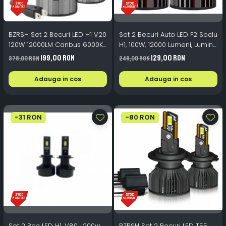
BZRSH Set 2 Becuri LED H1 V20
Set 2 Becuri Auto LED F2 Soclu
120W 12000LM Canbus 6000K
H1, 100W, 12000 Lumeni, Lumina
Alb Rece
Alb Rece 6000K cu Ventilator
199,00 RON
129,00 RON
378,00 RON
249,00 RON
de Racire
Adauga in cos
Adauga in cos
-31 RON
-80 RON
Set 2 Bec LED H1 ,V80 , 200w,
BZRSH Set 2 Becuri LED T55