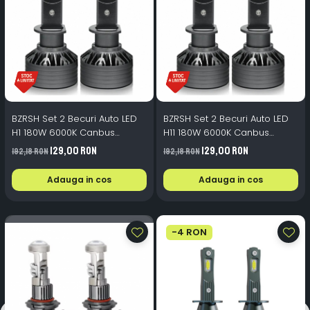
BZRSH Set 2 Becuri Auto LED
BZRSH Set 2 Becuri Auto LED
H1 180W 6000K Canbus
H11 180W 6000K Canbus
16000Lm 12V
16000Lm 12V
129,00 RON
129,00 RON
192,18 RON
192,18 RON
Adauga in cos
Adauga in cos
-4 RON