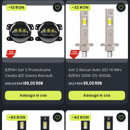
-13 RON
-32 RON
BZRSH Set 2 Proiectoare
Set 2 Becuri Auto LED H1 Mini
Ceata LED Dacia Renault
BZRSH 120W 12V 6000K
Nissan H11 30W 98mm 12V
15000lm
189,00 RON
99,00 RON
202,34 RON
131,17 RON
Alba
Adauga in cos
Adauga in cos
-63 RON
-63 RON