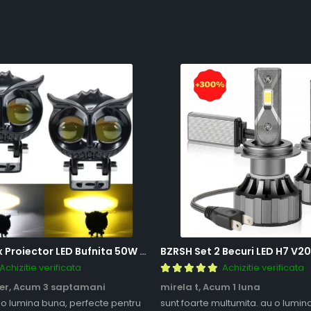
BZRSH Set 2x Proiector LED Bufnita 50W Lupa 2 Faze Alb-Galben 12-24V Moto ATV
Achizitie verificata
Achizitie verificata
er,
Acum 3 saptamani
mirela t,
Acum 1 luna
 o lumina buna, perfecte pentru
sunt foarte multumita. au o lumin