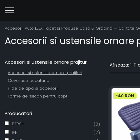
Accesorii Auto LED, Tapet și Produse Casă & Grădină — Calitate 
Accesorii si ustensile ornare p
Accesorii si ustensile ornare prajituri
Afiseaza:
1-
11
d
Accesorii si ustensile ornare prajituri
Covorase bucatarie
Filtre de apa si accesorii
-40 RON
Forme de silicon pentru copt
Producatori
BZRSH
(2)
IPF
(7)