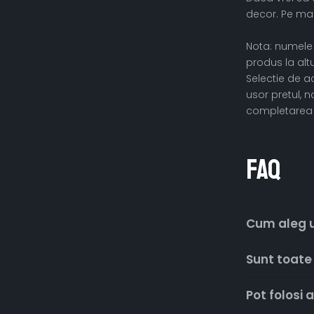
decor. Pe masu
Nota: numele c
produs la altu
Selectie de ac
usor pretul, n
completarea t
FAQ
Cum aleg us
Sunt toate 
Pot folosi 