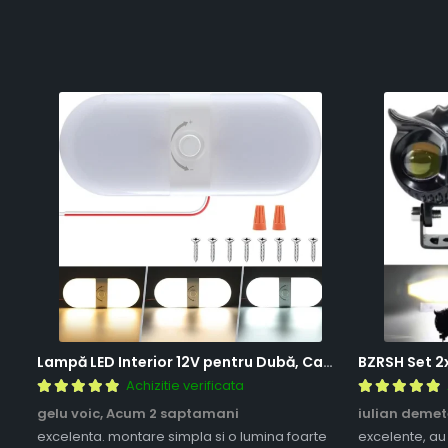
Lampă LED Interior 12V pentru Dubă, Camper și Rulotă - 180LED, 33 cm, 3 Temperaturii de Culoare, Intensitate Reglabilă, Iluminare Compartiment Marfă
Achizitie verificata
gelu voic,
Acum 2 saptamani
iulian demet
excelenta. montare simpla si o lumina foarte
excelente, au