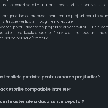
ra ce testezi, vei sti mai usor ce accesorii ti se potrivesc si ce
ategoriei indica produse pentru ornare prajituri; detaliile exac
l si trebuie verificate in paginile individuale.
cesorii pentru decorarea prajiturilor si deserturilor | Filtre si 
outatile si produsele populare | Potrivite pentru decoruri simple
rusei de patiserie/cofetarie
tensilele potrivite pentru ornarea prajiturilor?
accesoriile compatibile intre ele?
aceste ustensile si daca sunt incepator?