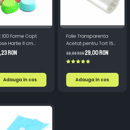
t 100 Forme Copt
Folie Transparenta
ose Hartie 11 cm
Acetat pentru Tort 15
lticolore TopBazar
cm x 10 metri
,23 RON
29,00 RON
39,66 RON
Adauga in cos
Adauga in cos