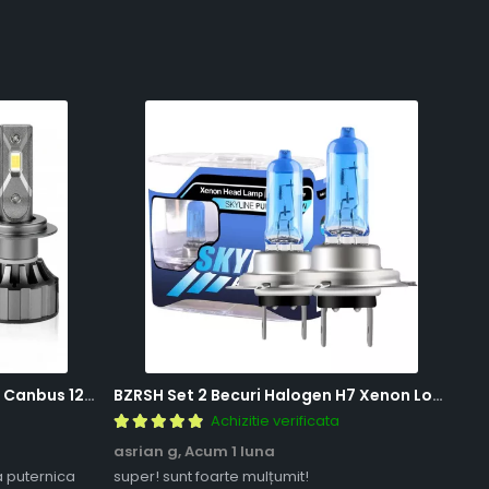
BZRSH Set 2 Becuri LED H7 V20 Canbus 120W 12000 Lumeni Alb Rece 6000K Fara Eroare
BZRSH Set 2 Becuri Halogen H7 Xenon Look 12V 55W 5000K Lumina Alba
Achizitie verificata
asrian g,
Acum 1 luna
adr
a puternica
super! sunt foarte mulțumit!
fun