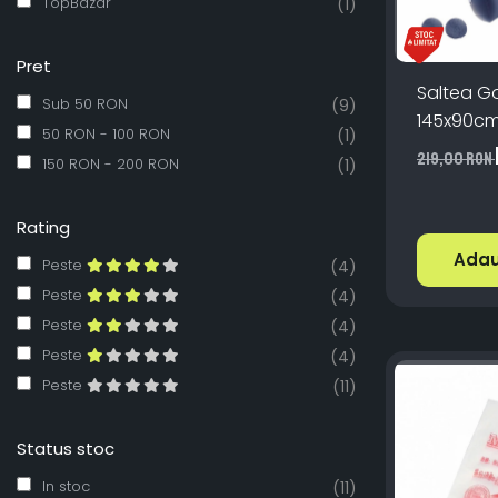
TopBazar
(1)
Pret
Saltea Go
Sub 50 RON
(9)
145x90cm
50 RON - 100 RON
(1)
Pompa 12
219,00 RON
150 RON - 200 RON
(1)
Rating
Adau
Peste
(4)
Peste
(4)
Peste
(4)
Peste
(4)
Peste
(11)
Status stoc
In stoc
(11)