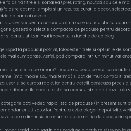
le folosind filtrele si sortarea (pret, rating, noutati sau cele 
j/folosire cat mai simpla si un rezultat curat la decor, selectea
cizie de care ai nevoie.
i si ustensile pentru ornare prajituri care sa te ajute sa obtii 
orie gasesti o selectie compacta de produse pentru decorarea
r si pentru utilizari mai frecvente, in functie de ce alegi.
e rapid la produsul potrivit, foloseste filtrele si optiunile de 
ele mai cumparate. Astfel, poti compara intr-un minut variantele 
ct o ustensila de ornare? Incepe cu ceea ce vrei sa obtii: linii f
remei (mai moale sau mai ferma) si cat de mult control iti trebu
usor si se curata rapid, iar pentru detalii, conteaza precizia si 
cesorii versatile care te ajuta sa exersezi si sa obtii rezultate v
categorie poti vedea rapid lista de produse (in prezent sunt af
comandarilor utilizatorilor. Pentru a evita alegeri nepotrivite, v
nevoie de o dimensiune anume sau de un tip de accesoriu spec
cumperi rapid, adauga in cos produsele potrivite si revino la