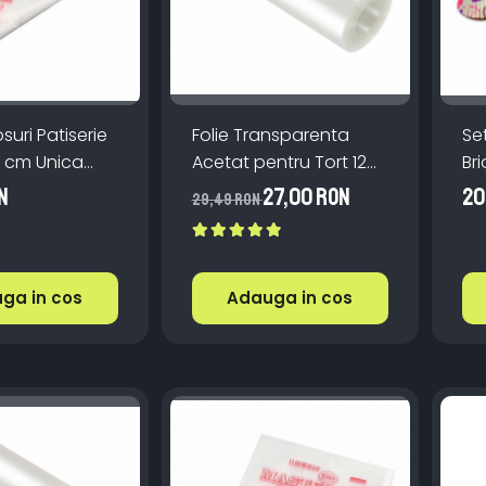
suri Patiserie
Folie Transparenta
Se
4 cm Unica
Acetat pentru Tort 12
Bri
cm x 10 metri
Mu
N
27,00 RON
20
29,49 RON
ga in cos
Adauga in cos