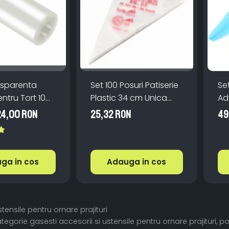
nsparenta
Set 100 Posuri Patiserie
Set
ntru Tort 10
Plastic 34 cm Unica
Ad
etri
Folosinta
pen
24,00 RON
25,32 RON
49
ga in cos
Adauga in cos
stensile pentru ornare prajituri
tegorie gasesti accesorii si ustensile pentru ornare prajituri, p