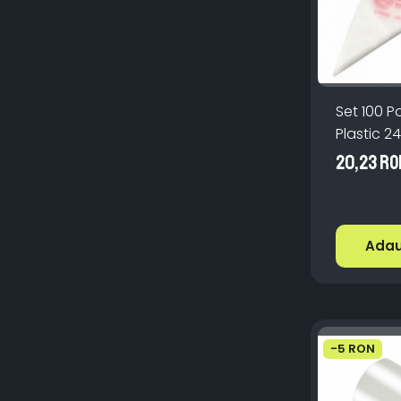
Set 100 Po
Plastic 2
Folosinta
20,23 RO
Adau
-5 RON