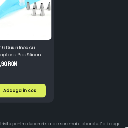
 6 Duiuri Inox cu
aptor si Pos Silicon
tru Ornat Prajituri
,90 RON
Adauga in cos
otrivite pentru decoruri simple sau mai elaborate. Poti alege