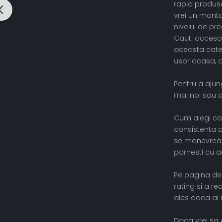
rapid produse
vrei un monta
nivelul de pre
Cauti accesori
aceasta categ
usor acasa, da
Pentru a ajung
mai noi sau c
Cum alegi core
consistenta c
se manevreaza 
pornesti cu ac
Pe pagina de 
rating si a re
ales daca ai 
Daca vrei sa 