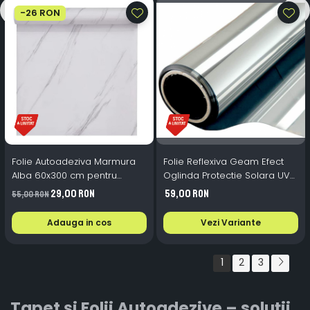
-26 RON
Folie Autoadeziva Marmura
Folie Reflexiva Geam Efect
Alba 60x300 cm pentru
Oglinda Protectie Solara UV
Bucatarie si Mobilier
60x300 cm
29,00 RON
59,00 RON
55,00 RON
Adauga in cos
Vezi Variante
1
2
3
Tapet și Folii Autoadezive – soluții