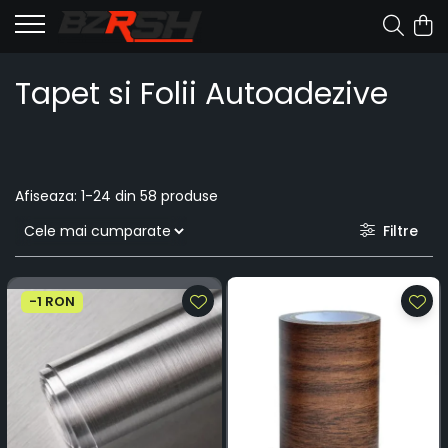
Tapet si Folii Autoadezive
Afiseaza:
1-
24
din
58
produse
Filtre
-1 RON