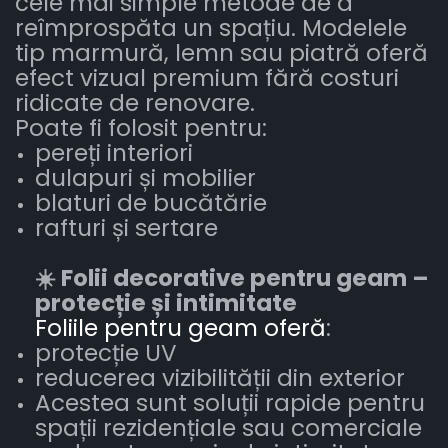
cele mai simple metode de a
reîmprospăta un spațiu. Modelele
tip marmură, lemn sau piatră oferă
efect vizual premium fără costuri
ridicate de renovare.
Poate fi folosit pentru:
pereți interiori
dulapuri și mobilier
blaturi de bucătărie
rafturi și sertare
☀️ Folii decorative pentru geam –
protecție și intimitate
Foliile pentru geam oferă
:
protecție UV
reducerea vizibilității din exterior
Acestea sunt soluții rapide pentru
spații rezidențiale sau comerciale