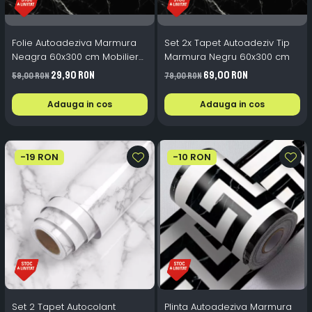
Folie Autoadeziva Marmura
Set 2x Tapet Autoadeziv Tip
Neagra 60x300 cm Mobilier
Marmura Negru 60x300 cm
Blat Bucatarie
29,90 RON
69,00 RON
59,00 RON
79,00 RON
Adauga in cos
Adauga in cos
-19 RON
-10 RON
Set 2 Tapet Autocolant
Plinta Autoadeziva Marmura