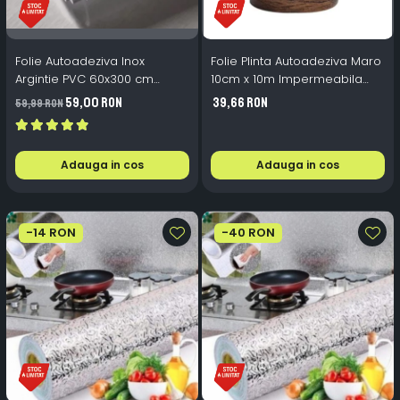
Folie Autoadeziva Inox
Folie Plinta Autoadeziva Maro
Argintie PVC 60x300 cm
10cm x 10m Impermeabila
Bucatarie Mobilier
Perete Scari
59,00 RON
39,66 RON
59,99 RON
Adauga in cos
Adauga in cos
-14 RON
-40 RON