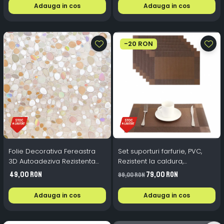
Adauga in cos
Adauga in cos
-20 RON
Folie Decorativa Fereastra
Set suporturi farfurie, PVC,
3D Autoadeziva Rezistenta
Rezistent la caldura,
UV 45x300 cm
antiderapant, 6 piese, Maro
49,00 RON
79,00 RON
99,00 RON
Adauga in cos
Adauga in cos