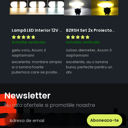
Lampă LED Interior 12V pentru Dubă, Camper și Rulotă - 180LED, 33 cm, 3 Temperaturii de Culoare, Intensitate Reglabilă, Iluminare Compartiment Marfă
BZRSH Set 2x Proiector LED Bufnita 50W Lupa 2 Faze Alb-Galben 12-24V Moto ATV
Achizitie verificata
Achizitie verificata
Achi
gelu voic,
Acum 2
iulian demeter,
Acum 3
mir
saptamani
saptamani
sunt
excelenta. montare simpla
excelente, au o lumina
lumi
si o lumina foarte
buna, perfecte pentru un
ero
puternica care se poate
atv
regla ca intensitate
Newsletter
Nu rata ofertele si promotiile noastre