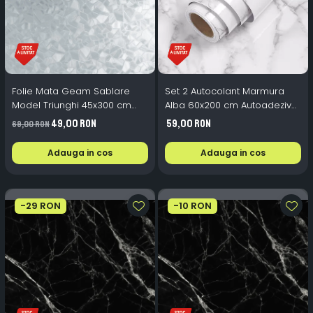
Folie Mata Geam Sablare
Set 2 Autocolant Marmura
Model Triunghi 45x300 cm
Alba 60x200 cm Autoadeziv
Protectie Vizuala
Mobila
49,00 RON
59,00 RON
69,00 RON
Adauga in cos
Adauga in cos
-29 RON
-10 RON