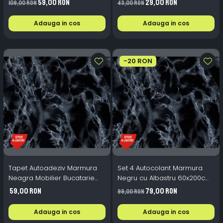
59,00 RON
29,00 RON
109,00 RON
43,00 RON
Adauga in cos
Adauga in cos
-20 RON
Tapet Autoadeziv Marmura
Set 4 Autocolant Marmura
Neagra Mobilier Bucatarie
Negru cu Albastru 60x200cm
Set 2 Folii Impermeabile
Autoadeziv Mobila
59,00 RON
79,00 RON
99,00 RON
60x200 cm
Adauga in cos
Adauga in cos