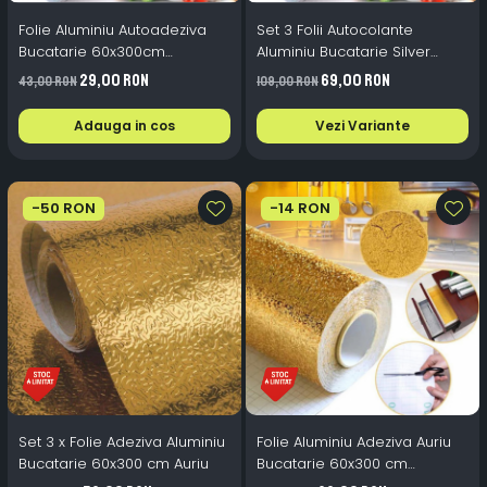
Folie Aluminiu Autoadeziva
Set 3 Folii Autocolante
Bucatarie 60x300cm
Aluminiu Bucatarie Silver
Protectie Aragaz Perete
40x500cm sau 60x300cm
29,00 RON
69,00 RON
43,00 RON
109,00 RON
Impermeabila
Adauga in cos
Vezi Variante
-50 RON
-14 RON
Set 3 x Folie Adeziva Aluminiu
Folie Aluminiu Adeziva Auriu
Bucatarie 60x300 cm Auriu
Bucatarie 60x300 cm
Autocolanta