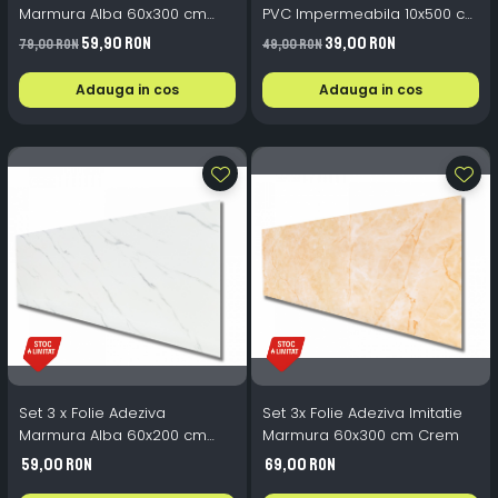
Marmura Alba 60x300 cm
PVC Impermeabila 10x500 cm
Autoadeziv Mobila
Pardoseala Perete
59,90 RON
39,00 RON
79,00 RON
49,00 RON
Adauga in cos
Adauga in cos
Set 3 x Folie Adeziva
Set 3x Folie Adeziva Imitatie
Marmura Alba 60x200 cm
Marmura 60x300 cm Crem
Autocolant Mobila
59,00 RON
69,00 RON