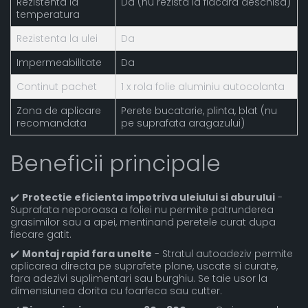
Rezistenta la
Da (nu rezista la flacara deschisa)
temperatura
Rezistenta la ulei
Da
Impermeabilitate
Da
Continut pachet
1 x rola folie aluminiu autocolanta
Zona de aplicare
Perete bucatarie, plinta, blat (nu
recomandata
pe suprafata aragazului)
Beneficii principale
✔️
Protectie eficienta impotriva uleiului si aburului
-
Suprafata neporoasa a foliei nu permite patrunderea
grasimilor sau a apei, mentinand peretele curat dupa
fiecare gatit.
✔️
Montaj rapid fara unelte
- Stratul autoadeziv permite
aplicarea directa pe suprafete plane, uscate si curate,
fara adezivi suplimentari sau burghiu. Se taie usor la
dimensiunea dorita cu foarfeca sau cutter.