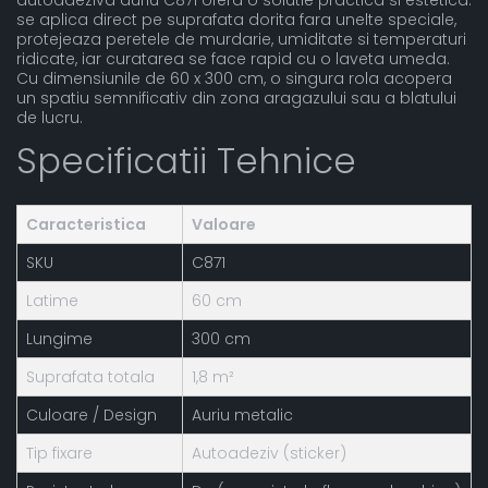
autoadeziva auriu C871 ofera o solutie practica si estetica:
se aplica direct pe suprafata dorita fara unelte speciale,
protejeaza peretele de murdarie, umiditate si temperaturi
ridicate, iar curatarea se face rapid cu o laveta umeda.
Cu dimensiunile de 60 x 300 cm, o singura rola acopera
un spatiu semnificativ din zona aragazului sau a blatului
de lucru.
Specificatii Tehnice
Caracteristica
Valoare
SKU
C871
Latime
60 cm
Lungime
300 cm
Suprafata totala
1,8 m²
Culoare / Design
Auriu metalic
Tip fixare
Autoadeziv (sticker)