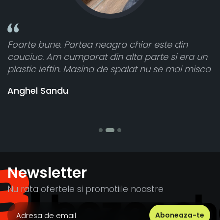
in
Toate sunt foarte luminoase și funcționea
 era un
atât de bine în curtea din spate. A primit t
ai misca
cele 8 bucati dar una nu a funcționat,
vânzătorul a răspuns rapid și a rambursat
banii pentru 1 bucata, Multumesc
Stefania Mihai
Newsletter
Nu rata ofertele si promotiile noastre