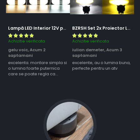
Lampă LED Interior 12V pentru Dubă, Camper și Rulotă - 180LED, 33 cm, 3 Temperaturii de Culoare, Intensitate Reglabilă, Iluminare Compartiment Marfă
BZRSH Set 2x Proiector LED Bufnita 50W Lupa 2 Faze Alb-Galben 12-24V Moto ATV
Achizitie verificata
Achizitie verificata
Ac
gelu voic,
Acum 2
iulian demeter,
Acum 3
m
saptamani
saptamani
s
excelenta. montare simpla si
excelente, au o lumina buna,
l
o lumina foarte puternica
perfecte pentru un atv
care se poate regla ca
intensitate