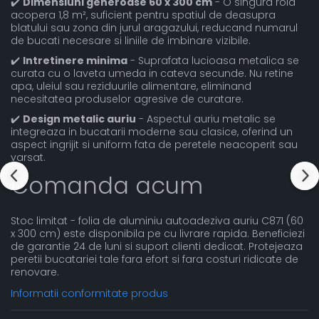
✔️
Dimensiuni generoase 60 x 300 cm
- O singura rola
acopera 1,8 m², suficient pentru spatiul de deasupra
blatului sau zona din jurul aragazului, reducand numarul
de bucati necesare si liniile de imbinare vizibile.
✔️
Intretinere minima
- Suprafata lucioasa metalica se
curata cu o laveta umeda in cateva secunde. Nu retine
apa, uleiul sau reziduurile alimentare, eliminand
necesitatea produselor agresive de curatare.
✔️
Design metalic auriu
- Aspectul auriu metalic se
integreaza in bucatarii moderne sau clasice, oferind un
aspect ingrijit si uniform fata de peretele neacoperit sau
varsat.
Comanda acum
Stoc limitat - folia de aluminiu autoadeziva auriu C871 (60
x 300 cm) este disponibila pe cu livrare rapida. Beneficiezi
de garantie 24 de luni si suport clienti dedicat. Protejeaza
peretii bucatariei tale fara efort si fara costuri ridicate de
renovare.
Informatii conformitate produs