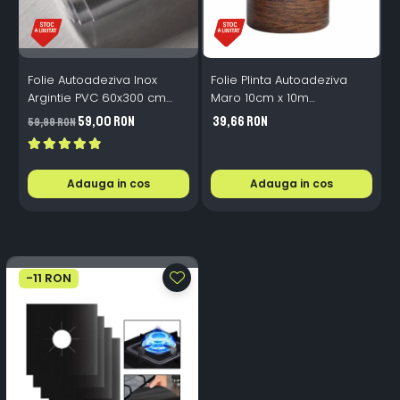
Folie Autoadeziva Inox
Folie Plinta Autoadeziva
F
Argintie PVC 60x300 cm
Maro 10cm x 10m
Bucatarie Mobilier
Impermeabila Perete Scari
P
59,00 RON
39,66 RON
59,99 RON
4
Adauga in cos
Adauga in cos
-11 RON