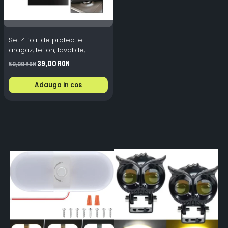
Set 4 folii de protectie
aragaz, teflon, lavabile,
reutilizabile, Negru/Gri
39,00 RON
50,00 RON
Adauga in cos