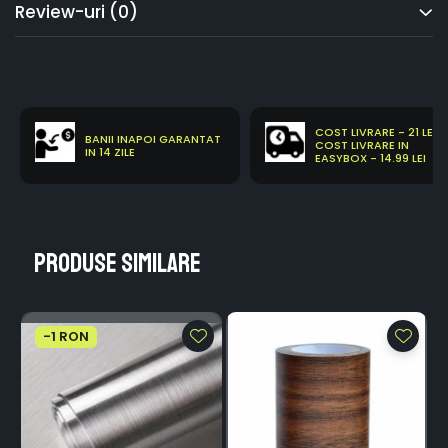
Review-uri
(0)
COST LIVRARE - 21 LEI
BANII INAPOI GARANTAT
COST LIVRARE IN
IN 14 ZILE
EASYBOX - 14.99 LEI
Produse similare
-1 RON