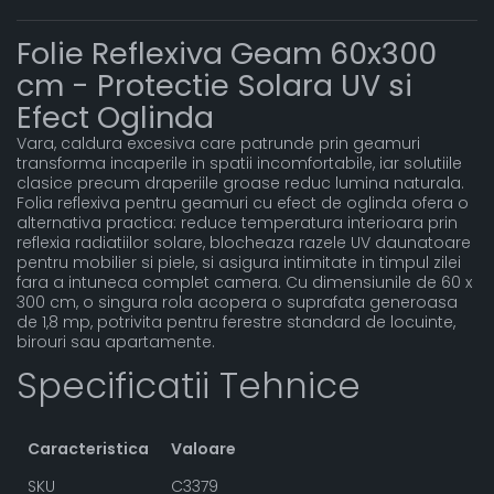
Folie Reflexiva Geam 60x300
cm - Protectie Solara UV si
Efect Oglinda
Vara, caldura excesiva care patrunde prin geamuri
transforma incaperile in spatii incomfortabile, iar solutiile
clasice precum draperiile groase reduc lumina naturala.
Folia reflexiva pentru geamuri cu efect de oglinda ofera o
alternativa practica: reduce temperatura interioara prin
reflexia radiatiilor solare, blocheaza razele UV daunatoare
pentru mobilier si piele, si asigura intimitate in timpul zilei
fara a intuneca complet camera. Cu dimensiunile de 60 x
300 cm, o singura rola acopera o suprafata generoasa
de 1,8 mp, potrivita pentru ferestre standard de locuinte,
birouri sau apartamente.
Specificatii Tehnice
Caracteristica
Valoare
SKU
C3379