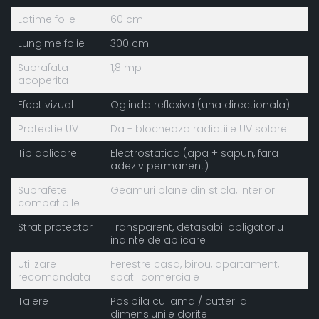
Latime folie
60 cm
Lungime folie
300 cm
Suprafata
1,8 mp
acoperita
Efect vizual
Oglinda reflexiva (una directionala)
Protectie UV
Da - blocheaza radiatiile UV solare
Tip aplicare
Electrostatica (apa + sapun, fara
adeziv permanent)
Suprafete
Geamuri plane din sticla, interior
compatibile
Strat protector
Transparent, detasabil obligatoriu
inainte de aplicare
Utilizare
Ferestre casa, birou, apartament,
recomandata
spatii comerciale
Taiere
Posibila cu lama / cutter la
dimensiunile dorite