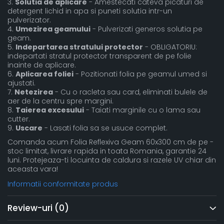
3.
Solutia de aplicare
- Amestecati cateva picaturi de
detergent lichid in apa si puneti solutia intr-un
pulverizator.
4.
Umezirea geamului
- Pulverizati generos solutia pe
geam.
5.
Indepartarea stratului protector
- OBLIGATORIU:
indepartati stratul protector transparent de pe folie
inainte de aplicare.
6.
Aplicarea foliei
- Pozitionati folia pe geamul umed si
ajustati.
7.
Netezirea
- Cu o racleta sau card, eliminati bulele de
aer de la centru spre margini.
8.
Taierea excesului
- Taiati marginile cu o lama sau
cutter.
9.
Uscare
- Lasati folia sa se usuce complet.
Comanda acum Folia Reflexiva Geam 60x300 cm de pe -
stoc limitat, livrare rapida in toata Romania, garantie 24
luni. Protejeaza-ti locuinta de caldura si razele UV chiar din
aceasta vara!
Informatii conformitate produs
Review-uri
(0)