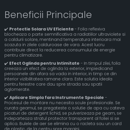
Beneficii Principale
✔️
Protectie Solara UV Eficienta
- Folia reflexiva
blocheaza o parte semnificativa a radiatiilor ultraviolete si
a caldurii solare, mentinand temperatura interioara mai
scazuta in zilele calduroase de vara. Acest lucru
contribuie direct la reducerea consumului de energie
pentru climatizare.
✔️
Efect Oglinda pentru Intimitate
- In timpul zilei, folia
creeaza un efect de oglinda la exterior, impiedicand
persoanele din afara sa vada in interior, in timp ce din
interior vizibilitatea ramane clara. Este solutia ideala
pentru ferestre care dau spre strada sau spatii
aglomerate.
✔️
Aplicare Simpla fara Instrumente Speciale
-
Procesul de montare nu necesita scule profesionale. Se
curata geamul, se pregateste o solutie de apa cu cateva
picaturi de detergent lichid, se pulverizeaza pe geam, se
indeparteaza stratul protector transparent al foliei si se
aplica. Bulele de aer se elimina cu o racleta sau un card
de plastic, de la centru spre margini.