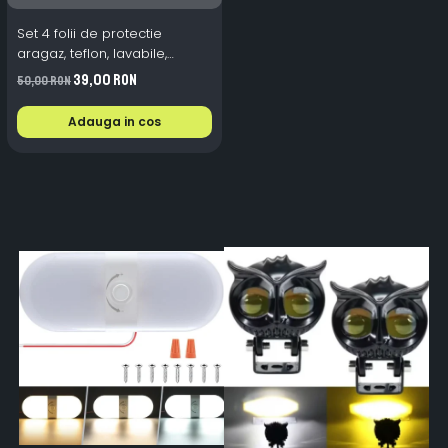
Set 4 folii de protectie
aragaz, teflon, lavabile,
reutilizabile, Negru/Gri
39,00 RON
50,00 RON
Adauga in cos