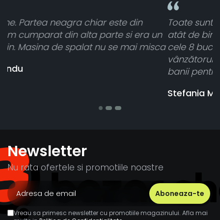
Toate sunt foarte luminoase și funcționează
n
atât de bine în curtea din spate. A primit toate
ca
cele 8 bucati dar una nu a funcționat,
vânzătorul a răspuns rapid și a rambursat
banii pentru 1 bucata, Multumesc
Stefania Mihai
Newsletter
Nu rata ofertele si promotiile noastre
Vreau sa primesc newsletter cu promotiile magazinului. Afla mai