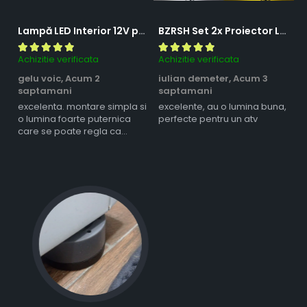
Lampă LED Interior 12V pentru Dubă, Camper și Rulotă - 180LED, 33 cm, 3 Temperaturii de Culoare, Intensitate Reglabilă, Iluminare Compartiment Marfă
BZRSH Set 2x Proiector LED Bufnita 50W Lupa 2 Faze Alb-Galben 12-24V Moto ATV
Achizitie verificata
Achizitie verificata
Ac
gelu voic,
Acum 2
iulian demeter,
Acum 3
m
saptamani
saptamani
s
excelenta. montare simpla si
excelente, au o lumina buna,
l
o lumina foarte puternica
perfecte pentru un atv
care se poate regla ca
intensitate