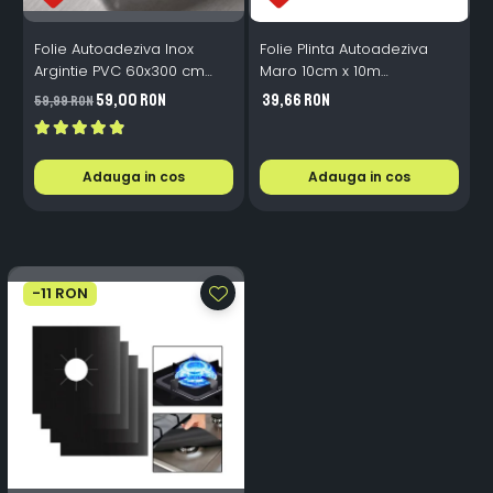
Folie Autoadeziva Inox
Folie Plinta Autoadeziva
F
Argintie PVC 60x300 cm
Maro 10cm x 10m
Bucatarie Mobilier
Impermeabila Perete Scari
P
59,00 RON
39,66 RON
59,99 RON
4
Adauga in cos
Adauga in cos
-11 RON