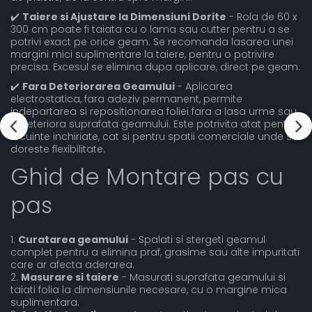
✔️
Taiere si Ajustare la Dimensiuni Dorite
- Rola de 60 x
300 cm poate fi taiata cu o lama sau cutter pentru a se
potrivi exact pe orice geam. Se recomanda lasarea unei
margini mici suplimentare la taiere, pentru o potrivire
precisa. Excesul se elimina dupa aplicare, direct pe geam.
✔️
Fara Deteriorarea Geamului
- Aplicarea
electrostatica, fara adeziv permanent, permite
indepartarea si repositionarea foliei fara a lasa urme sau
a deteriora suprafata geamului. Este potrivita atat pentru
locuinte inchiriate, cat si pentru spatii comerciale unde se
doreste flexibilitate.
Ghid de Montare pas cu
pas
1.
Curatarea geamului
- Spalati si stergeti geamul
complet pentru a elimina praf, grasime sau alte impuritati
care ar afecta aderarea.
2.
Masurare si taiere
- Masurati suprafata geamului si
taiati folia la dimensiunile necesare, cu o margine mica
suplimentara.