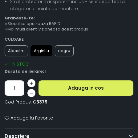
Strat protector transparent inclus - se indeparteaza
obligatoriu inainte de montare
Grabeste-te:
⭐Stocul se epuizeaza RAPID!
⭐Mai multi clienti vizioneaza acest produs
CULOARE
:
Albastru
Argintiu
negru
IN STOC
Durata de livrare:
1
Adauga in cos
Cod Produs:
C3379
Adauga la Favorite
Descriere