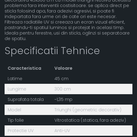
problema fara interventii costisitoare: se aplica direct pe
sticla folosind apa, fara adezivi agresivi, si poate fi
indepartata fara urme ori de cate ori este necesar.
Filtreaza radiatiile UV si creeaza un ecran vizual eficient,
pastrandu-ti spatiul luminos si protejat in acelasi timp.
Ideala pentru ferestre, usi din sticla, oglinzi si separatoare
de spatiu.
Specificatii Tehnice
Caracteristica
Valoare
Latime
45 cm
Lungime
300 cm
Suprafata totala
~1,35 mp
Model
Triunghi (geometric decorativ)
Tip folie
Vitrostatica (statica, fara adeziv)
Protectie UV
Anti-UV