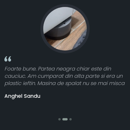
din
Toate sunt foarte luminoase și funcționea
i era un
atât de bine în curtea din spate. A primit 
mai misca
cele 8 bucati dar una nu a funcționat,
vânzătorul a răspuns rapid și a rambursat
banii pentru 1 bucata, Multumesc
Stefania Mihai