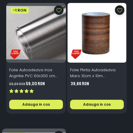
-1 RON
Folie Autoadeziva Inox
Folie Plinta Autoadeziva
F
Argintie PVC 60x300 cm
Maro 10cm x 10m
Bucatarie Mobilier
Impermeabila Perete Scari
P
59,00 RON
39,66 RON
59,99 RON
4
Adauga in cos
Adauga in cos