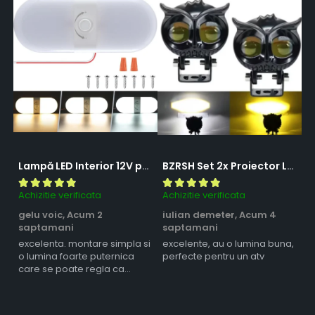
Lampă LED Interior 12V pentru Dubă, Camper și Rulotă - 180LED, 33 cm, 3 Temperaturii de Culoare, Intensitate Reglabilă, Iluminare Compartiment Marfă
BZRSH Set 2x Proiector LED Bufnita 50W Lupa 2 Faze Alb-Galben 12-24V Moto ATV
Achizitie verificata
Achizitie verificata
Ac
gelu voic,
Acum 2
iulian demeter,
Acum 4
m
saptamani
saptamani
s
excelenta. montare simpla si
excelente, au o lumina buna,
l
o lumina foarte puternica
perfecte pentru un atv
care se poate regla ca
intensitate