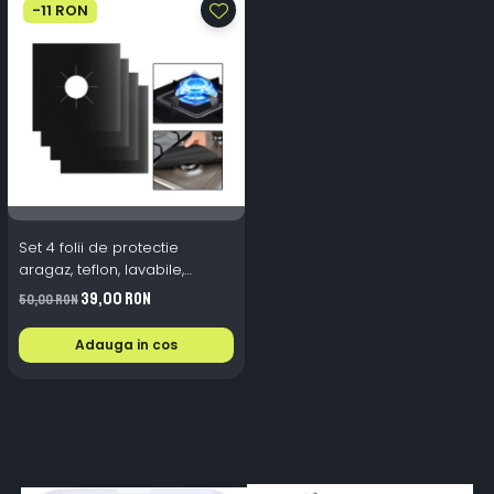
-11 RON
Set 4 folii de protectie
aragaz, teflon, lavabile,
reutilizabile, Negru/Gri
39,00 RON
50,00 RON
Adauga in cos