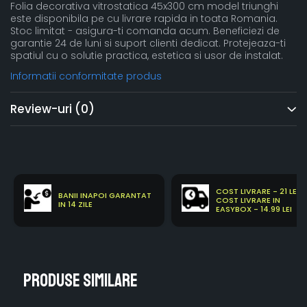
Folia decorativa vitrostatica 45x300 cm model triunghi
este disponibila pe cu livrare rapida in toata Romania.
Stoc limitat - asigura-ti comanda acum. Beneficiezi de
garantie 24 de luni si suport clienti dedicat. Protejeaza-ti
spatiul cu o solutie practica, estetica si usor de instalat.
Informatii conformitate produs
Review-uri
(0)
COST LIVRARE - 21 LEI
BANII INAPOI GARANTAT
COST LIVRARE IN
IN 14 ZILE
EASYBOX - 14.99 LEI
Produse similare