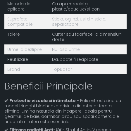
Metoda de
Cu apa + racleta
aplicare
plastic/cauciuc/silicon
Suprafete
Sticla, oglinzi, usi din sticla,
compatibile
separatoare
Taiere
Cutter sau foarfece, la dimensiuni
dorite
Urme la dezlipire
Nu lasa urme
Reutilizare
Da, poate fi reaplicate
Brand
TopBazar
Beneficii Principale
✔️
Protectie vizuala si intimitate
- Folia vitrostatica cu
model triunghi blocheaza privirile din exterior fara a
elimina lumina naturala din incapere. Ideala pentru
geamuri de baie, dormitor, birou sau spatii comerciale
unde intimitatea este esentiala.
✔️
Filtrare radiatii Anti-UV
- Stratul Anti-UV reduce