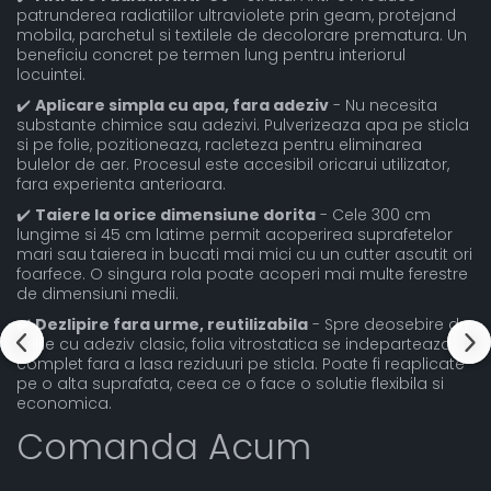
patrunderea radiatiilor ultraviolete prin geam, protejand
mobila, parchetul si textilele de decolorare prematura. Un
beneficiu concret pe termen lung pentru interiorul
locuintei.
✔️
Aplicare simpla cu apa, fara adeziv
- Nu necesita
substante chimice sau adezivi. Pulverizeaza apa pe sticla
si pe folie, pozitioneaza, racleteza pentru eliminarea
bulelor de aer. Procesul este accesibil oricarui utilizator,
fara experienta anterioara.
✔️
Taiere la orice dimensiune dorita
- Cele 300 cm
lungime si 45 cm latime permit acoperirea suprafetelor
mari sau taierea in bucati mai mici cu un cutter ascutit ori
foarfece. O singura rola poate acoperi mai multe ferestre
de dimensiuni medii.
✔️
Dezlipire fara urme, reutilizabila
- Spre deosebire de
foliile cu adeziv clasic, folia vitrostatica se indeparteaza
complet fara a lasa reziduuri pe sticla. Poate fi reaplicate
pe o alta suprafata, ceea ce o face o solutie flexibila si
economica.
Comanda Acum