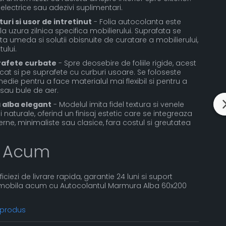
electrice sau adezivi suplimentari.
uri si usor de intretinut
- Folia autocolanta este
la uzura zilnica specifica mobilierului. Suprafata se
a umeda si solutii obisnuite de curatare a mobilierului,
ului.
rafete curbate
- Spre deosebire de foliile rigide, acest
cat si pe suprafete cu curburi usoare. Se foloseste
die pentru a face materialul mai flexibil si pentru a
sau bule de aer.
alba elegant
- Modelul imita fidel textura si venele
naturale, oferind un finisaj estetic care se integreaza
derne, minimaliste sau clasice, fara costul si greutatea
 Acum
ficiezi de livrare rapida, garantie 24 luni si suport
 mobila acum cu Autocolantul Marmura Alba 60x200
 produs