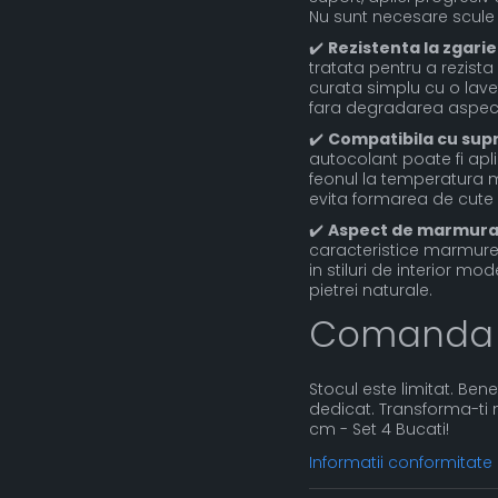
Nu sunt necesare scule 
✔️
Rezistenta la zgariet
tratata pentru a rezista 
curata simplu cu o lavet
fara degradarea aspect
✔️
Compatibila cu sup
autocolant poate fi apli
feonul la temperatura me
evita formarea de cute 
✔️
Aspect de marmura 
caracteristice marmurei 
in stiluri de interior mo
pietrei naturale.
Comanda
Stocul este limitat. Bene
dedicat. Transforma-ti
cm - Set 4 Bucati!
Informatii conformitate