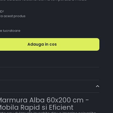
ID!
aza acest produs
le lucratoare
Adauga in cos
Marmura Alba 60x200 cm -
bila Rapid si Eficient