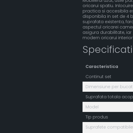
Mobilierul uzat, usile p
oricarui spatiu. Inlocuir
practica si accesibila 
disponibila in set de 4
suprafata existenta, far
aspectul oricarei camere
asigura durabilitate, i
modern oricarui interior
Specificat
Caracteristica
Continut set
Dimensiune per buca
Suprafata totala acop
Model
Tip produs
Suprafete compatibile