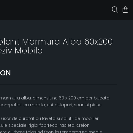
olant Marmura Alba 60x200
ziv Mobila
RON
nt marmura alba, dimensiune 60 x 200 cm per bucata
ompatibil cu mobila, usi, dulapuri, scari si piese
i, usor de curatat cu laveta si solutii de mobilier
le speciale: rigla, foarfeca, racleta, creion
ete curbate folosind feon la temperatura medie