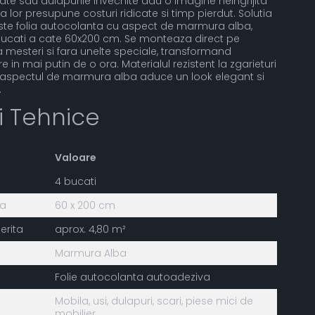
atate sau dulapurile invechite dau o imagine neingrijita
ea lor presupune costuri ridicate si timp pierdut. Solutia
este folia autocolanta cu aspect de marmura alba,
 bucati a cate 60x200 cm. Se monteaza direct pe
a mesteri si fara unelte speciale, transformand
 in mai putin de o ora. Materialul rezistent la zgarieturi
ar aspectul de marmura alba aduce un look elegant si
.
ii Tehnice
Valoare
4 bucati
ta
60 x 200 cm
erita
aprox. 4,80 m²
Marmura Alba
Folie autocolanta autoadeziva
Mobila, usi, dulapuri, scari, piese mici de
mobilier