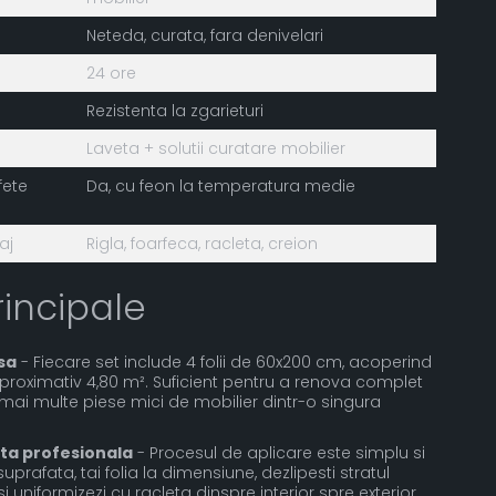
Neteda, curata, fara denivelari
24 ore
Rezistenta la zgarieturi
Laveta + solutii curatare mobilier
fete
Da, cu feon la temperatura medie
aj
Rigla, foarfeca, racleta, creion
rincipale
sa
- Fiecare set include 4 folii de 60x200 cm, acoperind
proximativ 4,80 m². Suficient pentru a renova complet
mai multe piese mici de mobilier dintr-o singura
ta profesionala
- Procesul de aplicare este simplu si
suprafata, tai folia la dimensiune, dezlipesti stratul
si uniformizezi cu racleta dinspre interior spre exterior.