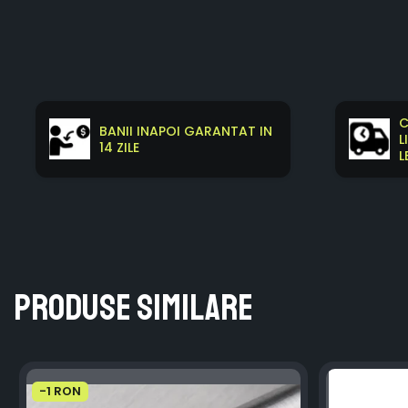
C
BANII INAPOI GARANTAT IN
L
14 ZILE
L
Produse similare
-1 RON