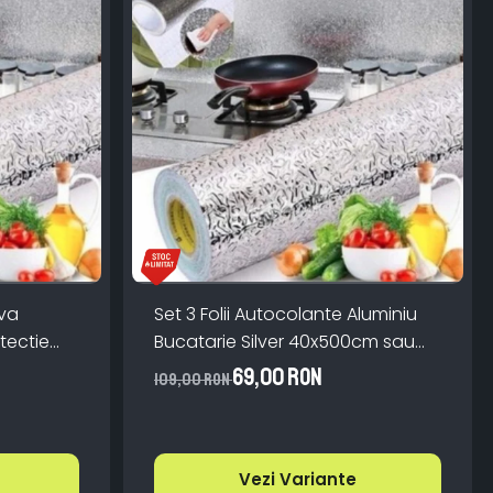
iva
Set 3 Folii Autocolante Aluminiu
tectie
Bucatarie Silver 40x500cm sau
bila
60x300cm
69,00 RON
109,00 RON
Vezi Variante