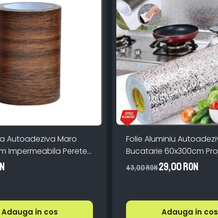
inta Autoadeziva Maro
Folie Aluminiu Autoadez
0m Impermeabila Perete
Bucatarie 60x300cm Pro
Aragaz Perete Impermea
ON
29,00 RON
43,00 RON
Adauga in cos
Adauga in cos