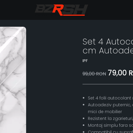
Set 4 Autoc
cm Autoade
IPF
79,00 
99,00 RON
Set 4 folii autocola
Autoadeziv puternic, c
mici de mobilier
Rezistent la zgarietur
Montaj simplu fara scu
Compatibil cu supraf