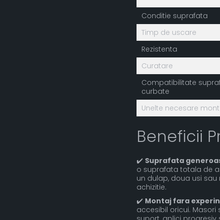
Conditie suprafata
Timp de uscare
Rezistenta
Curatare
Compatibilitate supra
curbate
Unelte necesare mont
Beneficii P
✔️
Suprafata generoa
o suprafata totala de a
un dulap, doua usi sau 
achizitie.
✔️
Montaj fara experin
accesibil oricui. Masori 
suport, aplici progresiv 