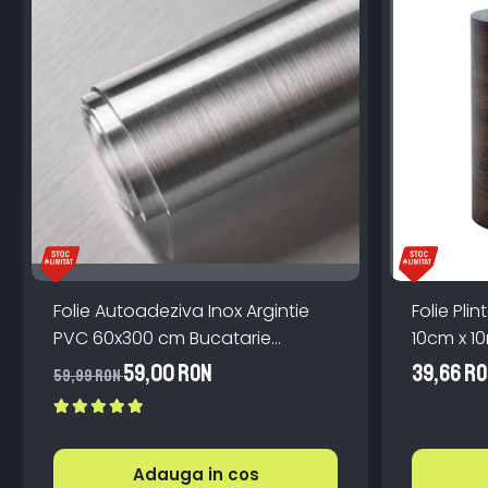
Folie Autoadeziva Inox Argintie
Folie Pl
PVC 60x300 cm Bucatarie
10cm x 1
Mobilier
Scari
59,00 RON
39,66 R
59,99 RON
Adauga in cos