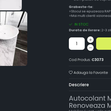
Grabeste-te:
⭐Stocul se epuizeaza RAP
⭐Mai multi clienti vizione
IN STOC
Durata de livrare:
2-3 zi
Cod Produs:
C3073
Adauga la Favorite
Descriere
Autocolant 
Renoveaza Mo