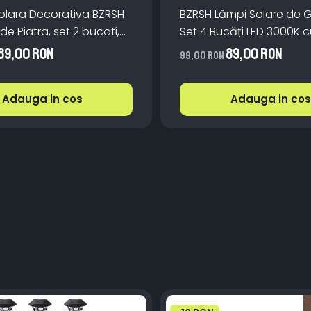
lara Decorativa BZRSH
BZRSH Lămpi Solare de 
de Piatra, set 2 bucati,
Set 4 Bucăți LED 3000K 
Rece, Autonomie 8h,
Automat, IP65, 32 cm, N
89,00 RON
89,00 RON
99,00 RON
turalist IP44
Adauga in cos
Adauga in cos