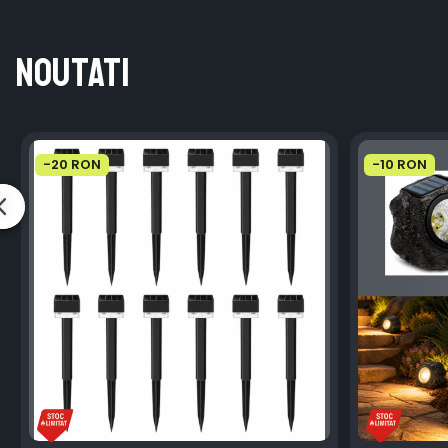
Noutati
-20 RON
-10 RON