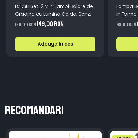
BZRSH Set 12 Mini Lampi Solare de
Lampa So
Gradina cu Lumina Calda, Senzor
in Forma 
Crepuscular si Plastic ABS Durabil,
LED Alb 
149,00 RON
169,00 RON
99,00 RON
30 cm
Design Na
Adauga in cos
Recomandari