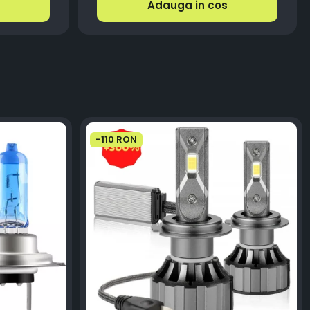
Adauga in cos
-110 RON