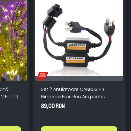
dină
Set 2 Anulatoare CANBUS H4 -
 2 Bucăți
Eliminare Erori Bec Ars pentru
7 cm,
Faruri LED
89,00 RON