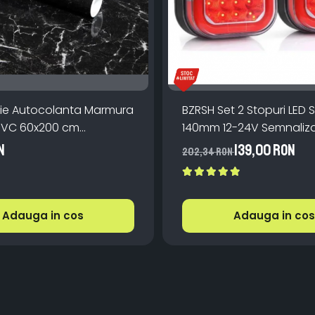
olie Autocolanta Marmura
BZRSH Set 2 Stopuri LED 
PVC 60x200 cm
140mm 12-24V Semnaliz
ta la Apa
Dinamica Pozitie STOP 
N
139,00 RON
202,34 RON
Galben Alb
Adauga in cos
Adauga in cos