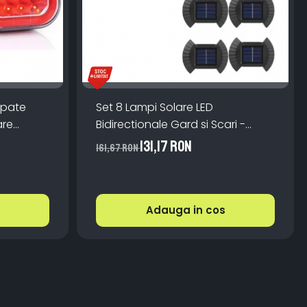
Spate
Set 8 Lampi Solare LED
are
Bidirectionale Gard si Scari -
Rosu
200mAh, IP65, Alb Cald, Senzor
131,17 RON
161,67 RON
Automat
Adauga in cos