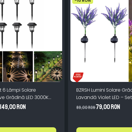
-10 RON
t 6 Lămpi Solare
BZRSH Lumini Solare Gră
ve Grădină LED 3000K
Lavandă Violet LED – Set
aldă, Senzor Automat
x 7 Crengi, 135 lm, IP65, 6
149,00 RON
79,00 RON
89,00 RON
P65, 40 cm, Negru
Pornire Automată