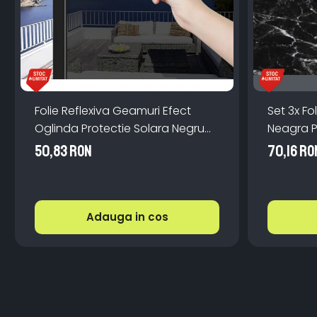
Folie Reflexiva Geamuri Efect
Set 3x F
Oglinda Protectie Solara Negru
Neagra 
45x300 cm
Rezisten
50,83 RON
70,16 RO
Adauga in cos