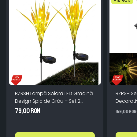
-10 RON
BZRSH Lampă Solară LED Grădină
BZRSH Se
Design Spic de Grâu – Set 2
Decorati
Bucăți, Lumină Caldă, 120 lm, 76
Lumină C
79,00 RON
159,00 RON
cm, Pornire Automată, Fără Cablu
Amurg, I