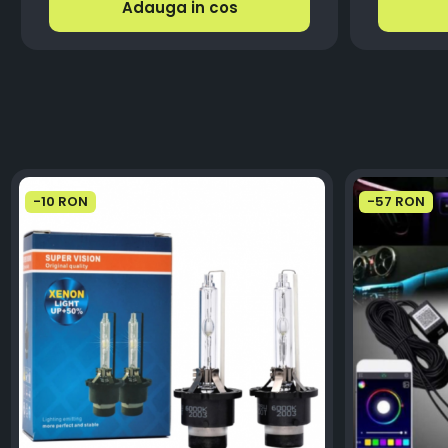
Adauga in cos
-10 RON
-57 RON