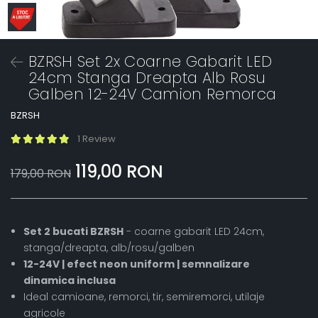
BZRSH Set 2x Coarne Gabarit LED
24cm Stanga Dreapta Alb Rosu
Galben 12-24V Camion Remorca
BZRSH
1 Review
119,00 RON
179,00 RON
Set 2 bucati BZRSH
- coarne gabarit LED 24cm,
stanga/dreapta, alb/rosu/galben
12-24V | efect neon uniform | semnalizare
dinamica inclusa
Ideal camioane, remorci, tir, semiremorci, utilaje
agricole