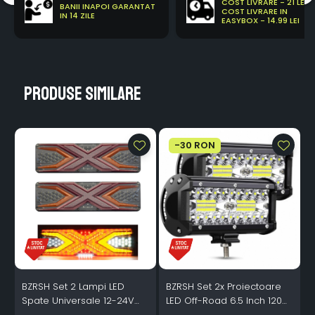
COST LIVRARE - 21 LEI
BANII INAPOI GARANTAT
COST LIVRARE IN
IN 14 ZILE
EASYBOX - 14.99 LEI
Produse similare
-30 RON
BZRSH Set 2 Lampi LED
BZRSH Set 2x Proiectoare
B
Spate Universale 12-24V
LED Off-Road 6.5 Inch 120W
Semnalizare Dinamica
12000 Lumeni 6000K 12-24V