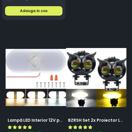
Adauga in cos
Lampă LED Interior 12V pentru Dubă, Camper și Rulotă - 180LED, 33 cm, 3 Temperaturii de Culoare, Intensitate Reglabilă, Iluminare Compartiment Marfă
BZRSH Set 2x Proiector LED Bufnita 50W Lupa 2 Faze Alb-Galben 12-24V Moto ATV