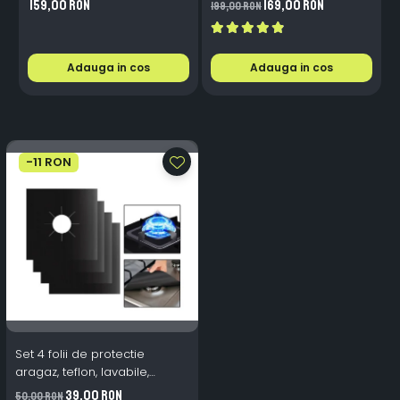
159,00 RON
169,00 RON
199,00 RON
2
33x13cm Rosu Galben Alb
Adauga in cos
Adauga in cos
-11 RON
Set 4 folii de protectie
aragaz, teflon, lavabile,
reutilizabile, Negru/Gri
39,00 RON
50,00 RON