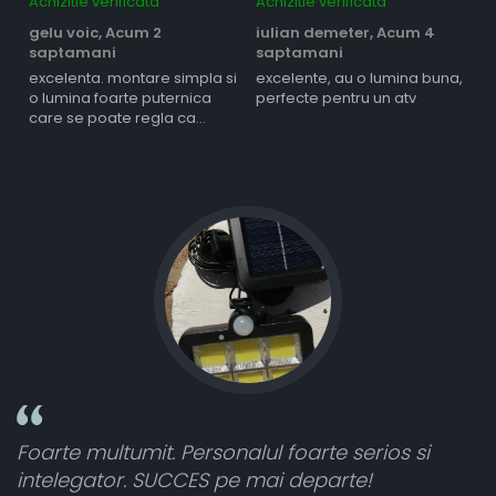
Achizitie verificata
Achizitie verificata
Ac
gelu voic,
Acum 2
iulian demeter,
Acum 4
m
saptamani
saptamani
s
excelenta. montare simpla si
excelente, au o lumina buna,
l
o lumina foarte puternica
perfecte pentru un atv
care se poate regla ca
intensitate
Foarte multumit. Personalul foarte serios si
F
intelegator. SUCCES pe mai departe!
c