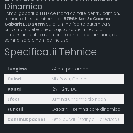
Dinamica
Lampi gabarit cu LED de inalta calitate pentru camion,
remorca, tir si semiremorci.
BZRSH Set 2x Coarne
Gabarit LED 24cm
au o lumina foarte puternica si
uniforma cu efect neon, ajuta sa delimitezi clar
dimensiunile utilajului in orice conditii de iluminare, cu
semnalizare dinamica inclusa.
Specificatii Tehnice
Lungime
24 cm per lampa
Culori
Alb, Rosu, Galben
Voltaj
12V - 24V DC
Efect
Lumina uniforma tip neon
Functii
Gabarit + semnalizare dinamica
Continut pachet
Set 2 bucati (stanga + dreapta)