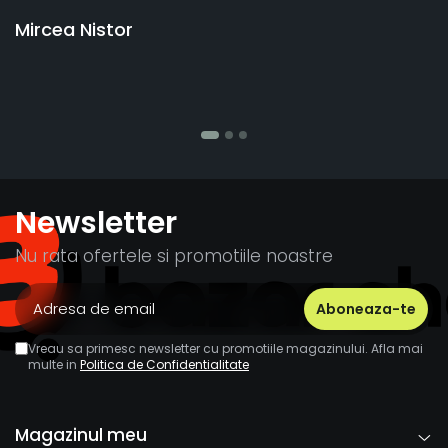
p
Mircea Nistor
A
Newsletter
Nu rata ofertele si promotiile noastre
Vreau sa primesc newsletter cu promotiile magazinului. Afla mai
multe in
Politica de Confidentialitate
Magazinul meu