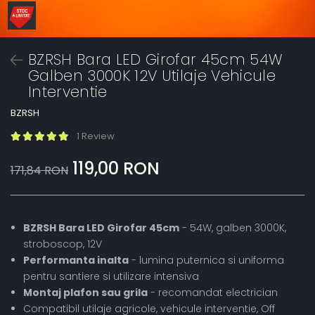
BZRSH Bara LED Girofar 45cm 54W
Galben 3000K 12V Utilaje Vehicule
Interventie
BZRSH
1 Review
119,00 RON
171,84 RON
BZRSH Bara LED Girofar 45cm
- 54W, galben 3000K,
stroboscop, 12V
Performanta inalta
- lumina puternica si uniforma
pentru santiere si utilizare intensiva
Montaj plafon sau grila
- recomandat electrician
Compatibil utilaje agricole, vehicule interventie, Off