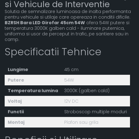
si Vehicule de Interventie
Solutia de semnalizare luminoasa de inalta performanta
pentru vehicule si utilaje care opereaza in conditii dificile.
BZRSH Bara LED Girofar 45cm 54W
ofera 54W putere si
temperatura 3000K galben cald - iluminare puternica,
uniforma si usor de perceput in trafic, pe santiere sau in
camp.
Specificatii Tehnice
Lungime
45 cm
Putere
54W
Temperatura lumina
3000K (galben cald)
Voltaj
12V DC
Functii
Stroboscop multiple moduri
Montaj
Plafon sau grila