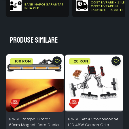
COST LIVRARE - 21 LEI
BANII INAPOI GARANTAT
COST LIVRARE IN
IN 14 ZILE
EASYBOX - 14.99 LEI
Produse similare
-100 RON
-20 RON
BZRSH Rampa Girofar
BZRSH Set 4 Stroboscoape
60cm Magneti Bara Dubla
LED 48W Galben Grila
P