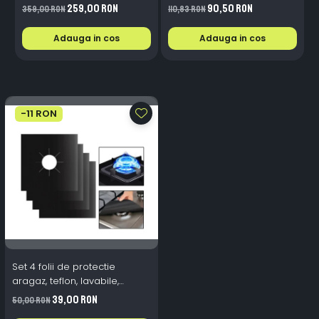
Stroboscop Galben 12V-
Telecomanda - 1200
259,00 RON
90,50 RON
359,00 RON
110,83 RON
1
24V
Lumeni IP65 12V
B
Adauga in cos
Adauga in cos
-11 RON
Set 4 folii de protectie
aragaz, teflon, lavabile,
reutilizabile, Negru/Gri
39,00 RON
50,00 RON