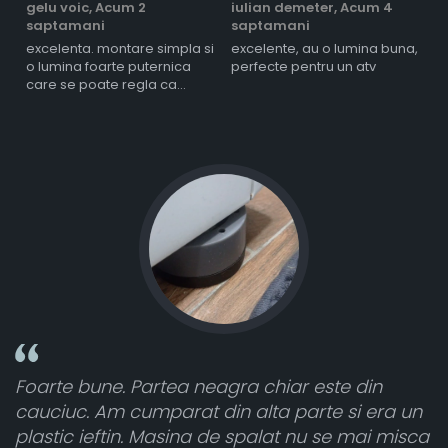
gelu voic,
Acum 2
iulian demeter,
Acum 4
m
saptamani
saptamani
s
excelenta. montare simpla si
excelente, au o lumina buna,
l
o lumina foarte puternica
perfecte pentru un atv
care se poate regla ca
intensitate
rtea neagra chiar este din
Toate sunt foarte 
parat din alta parte si era un
atât de bine în cur
 Masina de spalat nu se mai misca
cele 8 bucati dar u