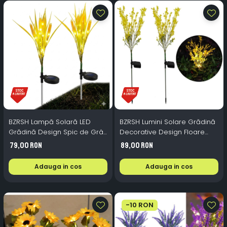
BZRSH Lampă Solară LED
BZRSH Lumini Solare Grădină
Grădină Design Spic de Grâu
Decorative Design Floare
– Set 2 Bucăți, Lumină Caldă,
Galbenă – Set 2 Bucăți LED,
79,00 RON
89,00 RON
120 lm, 76 cm, Pornire
110 lm, 70 cm, IP65, Pornire
Automată, Fără Cablu
Automată
Adauga in cos
Adauga in cos
-10 RON