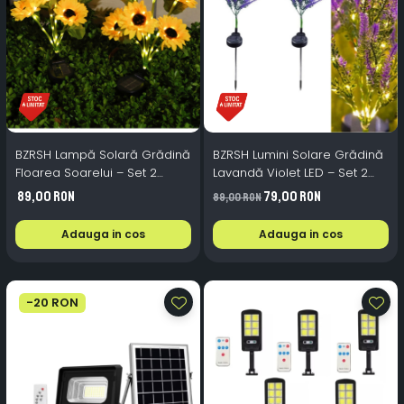
BZRSH Lampă Solară Grădină
BZRSH Lumini Solare Grădină
Floarea Soarelui – Set 2
Lavandă Violet LED – Set 2
Bucăți, 6 Capete LED Alb
Bucăți x 7 Crengi, 135 lm, IP65,
89,00 RON
79,00 RON
89,00 RON
Cald, 130 lm, 3W, IP65, Pornire
67 cm, Pornire Automată
Automată
Adauga in cos
Adauga in cos
-20 RON