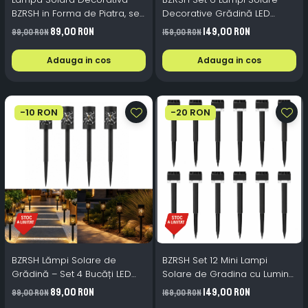
BZRSH in Forma de Piatra, set
Decorative Grădină LED
2 bucati, LED Alb Rece,
3000K Lumină Caldă, Senzor
89,00 RON
149,00 RON
99,00 RON
159,00 RON
Autonomie 8h, Design
Automat Amurg, IP65, 40 cm,
Naturalist IP44
Negru
Adauga in cos
Adauga in cos
-10 RON
-20 RON
BZRSH Lămpi Solare de
BZRSH Set 12 Mini Lampi
Grădină – Set 4 Bucăți LED
Solare de Gradina cu Lumina
3000K cu Senzor Automat,
Calda, Senzor Crepuscular si
89,00 RON
149,00 RON
99,00 RON
169,00 RON
IP65, 32 cm, Negru
Plastic ABS Durabil, 30 cm