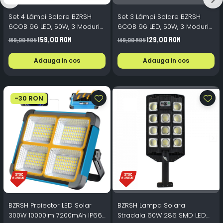
Set 4 Lămpi Solare BZRSH
Set 3 Lămpi Solare BZRSH
6COB 96 LED, 50W, 3 Moduri
6COB 96 LED, 50W, 3 Moduri
Iluminare, Senzor Mișcare,
Iluminare, Senzor Mișcare,
159,00 RON
129,00 RON
189,00 RON
149,00 RON
Telecomandă, Rezistent la
Telecomandă, Rezistent la
Apă
Apă IP65
Adauga in cos
Adauga in cos
-30 RON
BZRSH Proiector LED Solar
BZRSH Lampa Solara
300W 10000lm 7200mAh IP66
Stradala 60W 286 SMD LED