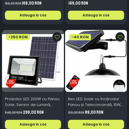
288LED Portabil USB
6500K Senzor Miscare
169,00 RON
169,00 RON
199,00 RON
Telecomanda
Adauga in cos
Adauga in cos
-250 RON
-40 RON
Proiector LED 200W cu Panou
Bec LED Solar cu Încărcare
Solar, Senzor de Lumină,
Panou și Telecomandă, 15W,
Telecomandă, Autonomie
Exterior Camping, Acumulator
299,00 RON
89,00 RON
549,00 RON
129,00 RON
Mare, Protecție IP67, Iluminat
Inclus, Lumină Albă 6000K
Exterior
Adauga in cos
Adauga in cos