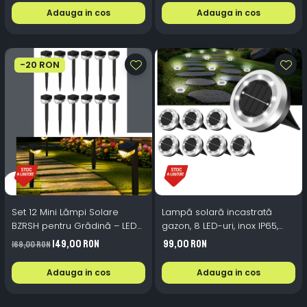
Adauga in cos
Adauga in cos
-20 RON
Set 12 Mini Lămpi Solare
Lampă solară incastrată
BZRSH pentru Grădină – LED
gazon, 8 LED-uri, inox IP65,
Alb Cald 3000K, 30.5 cm,
lumină rece, pentru alee și
149,00 RON
99,00 RON
169,00 RON
Senzor Lumină Automat, IP65,
grădină, set 8 buc
Model Semicerc
Adauga in cos
Adauga in cos