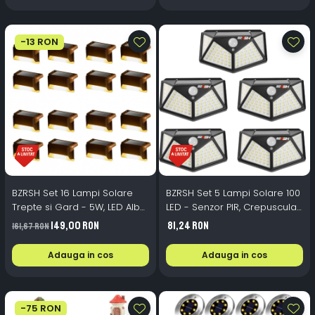
-13 RON
BZRSH Set 16 Lampi Solare
BZRSH Set 5 Lampi Solare 100
Trepte si Gard - 5W, LED Alb
LED - Senzor PIR, Crepuscular,
Cald, IP65, 8×4,5×4,4 cm
3 Moduri, IP67, Unghi 120°
149,00 RON
81,24 RON
161,67 RON
Adauga in cos
Adauga in cos
-75 RON