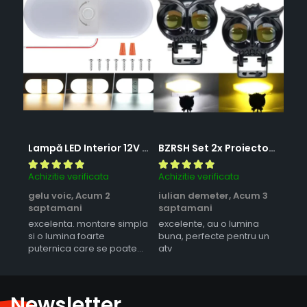
Lampă LED Interior 12V pentru Dubă, Camper și Rulotă - 180LED, 33 cm, 3 Temperaturii de Culoare, Intensitate Reglabilă, Iluminare Compartiment Marfă
BZRSH Set 2x Proiector LED Bufnita 50W Lupa 2 Faze Alb-Galben 12-24V Moto ATV
Achizitie verificata
Achizitie verificata
Achi
gelu voic,
Acum 2
iulian demeter,
Acum 3
mir
saptamani
saptamani
sunt
excelenta. montare simpla
excelente, au o lumina
lumi
si o lumina foarte
buna, perfecte pentru un
ero
puternica care se poate
atv
regla ca intensitate
Newsletter