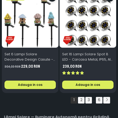
Set 6 Lampi Solare
Set 16 Lampi Solare Spot 8
Decorative Design Casute -
LED - Carcasa Metal, IP65, Alb
45×9×7 cm, 600mAh, Senzor
Cald, Gradina Exterior
229,00 RON
239,00 RON
304,03 RON
Lumina, IP65 Gradina
Adauga in cos
Adauga in cos
1
2
3
6
...
Lămpi Solare — Iluminare Autonomă pentru Grădină,