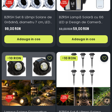
BZRSH Set 8 Lămpi Solare de
BZRSH Lampă Solară cu 66
Grădină, diametru 7 cm, LED
LED și Design de Cameră
Lumină Caldă, IP65 – Iluminat
Falsă
99,00 RON
59,00 RON
69,00 RON
Elegant fără Cabluri
Adauga in cos
Adauga in cos
-10 RON
-10 RON
Lampa Solara Decorativa
BZRSH Set 6 Lămpi Solare