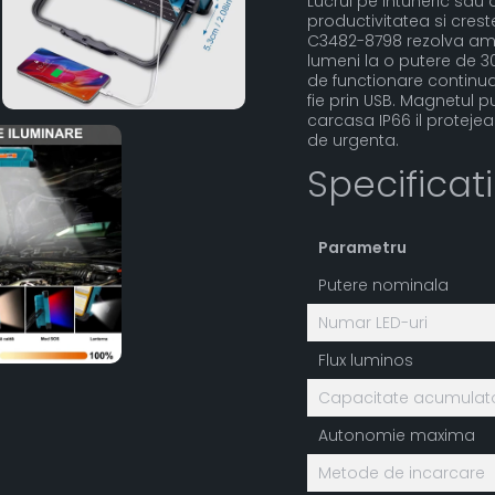
Lucrul pe intuneric sau
productivitatea si crest
C3482-8798 rezolva amb
lumeni la o putere de 
de functionare continua,
fie prin USB. Magnetul pu
carcasa IP66 il protejea
de urgenta.
Specificat
Parametru
Putere nominala
Numar LED-uri
Flux luminos
Capacitate acumulat
Autonomie maxima
Metode de incarcare