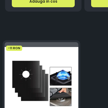
Adauga in cos
-11 RON