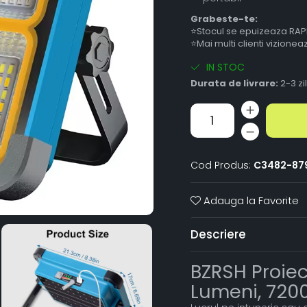
Grabeste-te:
⭐Stocul se epuizeaza RAP
⭐Mai multi clienti vizione
IN STOC
Durata de livrare:
2-3 zi
Cod Produs:
C3482-87
Adauga la Favorite
Descriere
BZRSH Proiec
Lumeni, 7200