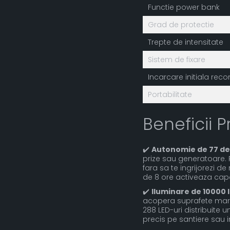
Functie power bank
Grad de protectie
Trepte de intensitate
Sistem de fixare
Incarcare initiala re
Portabilitate
Beneficii P
✔️
Autonomie de 77 de
prize sau generatoare. 
fara sa te ingrijorezi 
de 8 ore activeaza cap
✔️
Iluminare de 10000 
acopera suprafete mari 
288 LED-uri distribuite 
precis pe santiere sau i