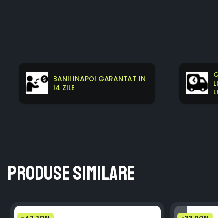
C
BANII INAPOI GARANTAT IN
L
14 ZILE
L
Produse similare
-42 RON
-33 RON