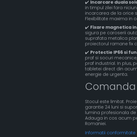
✔️
Incarcare duala sol
in timpul zilei fara nici
incarcarea de la orice 
Flexibilitate maxima in or
✔️
Fixare magnetica i
sigura pe caroserii auto,
suprafata metalica plana
proiectorul ramane fix ch
✔️
Protectie IP66 si f
praf si socuri mecanice
praf industrial. In plus,
tabletei direct din acu
energie de urgenta.
Comanda
Stocul este limitat. Pro
garantie 24 luni si sup
lumina profesionala de 1
Adauga in cos acum pe si
Romaniei.
Informatii conformitate