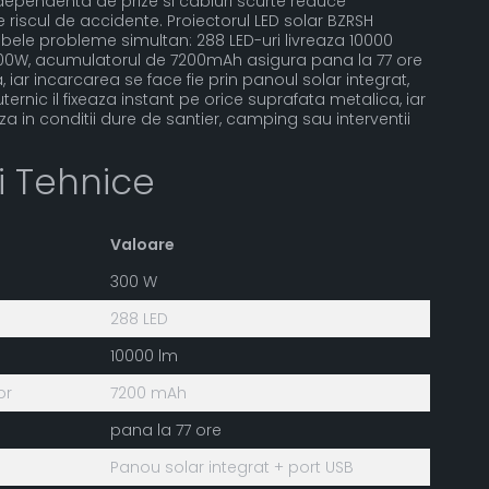
 dependenta de prize si cabluri scurte reduce
e riscul de accidente. Proiectorul LED solar BZRSH
ele probleme simultan: 288 LED-uri livreaza 10000
300W, acumulatorul de 7200mAh asigura pana la 77 ore
 iar incarcarea se face fie prin panoul solar integrat,
ternic il fixeaza instant pe orice suprafata metalica, iar
za in conditii dure de santier, camping sau interventii
ii Tehnice
Valoare
300 W
288 LED
10000 lm
or
7200 mAh
pana la 77 ore
Panou solar integrat + port USB