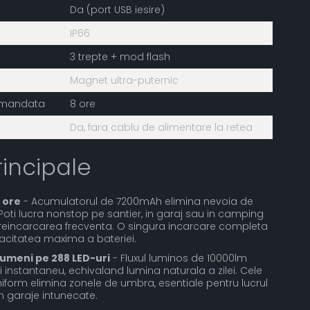
Da (port USB iesire)
IP66
3 trepte + mod flash
Magnet ultra-puternic
comandata
8 ore
Da, fara cablu de alimentare la retea
rincipale
 ore
- Acumulatorul de 7200mAh elimina nevoia de
Poti lucra nonstop pe santier, in garaj sau in camping
de reincarcarea frecventa. O singura incarcare completa
acitatea maxima a bateriei.
lumeni pe 288 LED-uri
- Fluxul luminos de 10000lm
instantaneu, echivaland lumina naturala a zilei. Cele
uniform elimina zonele de umbra, esentiale pentru lucrul
n garaje intunecate.