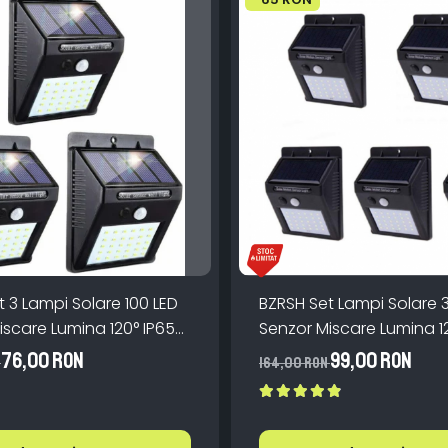
 3 Lampi Solare 100 LED
BZRSH Set Lampi Solare 
iscare Lumina 120° IP65
Senzor Miscare Lumina 1
cristalin
ABS IP65 Exterior
76,00 RON
99,00 RON
N
164,00 RON