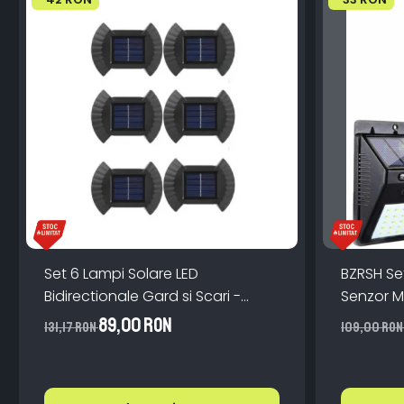
Set 6 Lampi Solare LED
BZRSH Set
Bidirectionale Gard si Scari -
Senzor M
200mAh, IP65, Alb Cald, Senzor
ABS Mono
89,00 RON
131,17 RON
109,00 RO
Automat