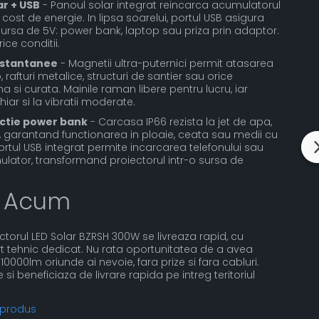
ar + USB
- Panoul solar integrat reincarca acumulatorul
un cost de energie. In lipsa soarelui, portul USB asigura
sursa de 5V: power bank, laptop sau priza prin adaptor.
ice conditii.
nstantanee
- Magnetii ultra-puternici permit atasarea
 rafturi metalice, structuri de santier sau orice
 si curata. Mainile raman libere pentru lucru, iar
iar si la vibratii moderate.
unctie power bank
- Carcasa IP66 rezista la jet de apa,
, garantand functionarea in ploaie, ceata sau medii cu
 portul USB integrat permite incarcarea telefonului sau
mulator, transformand proiectorul intr-o sursa de
 Acum
iectorul LED Solar BZRSH 300W se livreaza rapid, cu
ort tehnic dedicat. Nu rata oportunitatea de a avea
0000lm oriunde ai nevoie, fara prize si fara cabluri.
 beneficiaza de livrare rapida pe intreg teritoriul
 produs