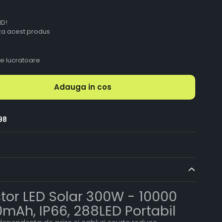
ID!
aza acest produs
le lucratoare
Adauga in cos
98
tor LED Solar 300W - 10000
mAh, IP66, 288LED Portabil