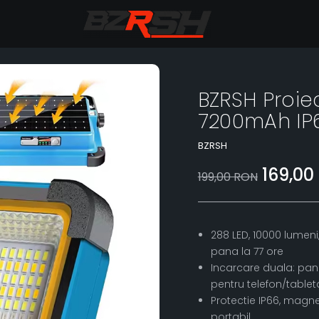
BZRSH Proie
7200mAh IP6
BZRSH
169,00
199,00 RON
288 LED, 10000 lume
pana la 77 ore
Incarcare duala: pano
pentru telefon/tablet
Protectie IP66, magnet
portabil