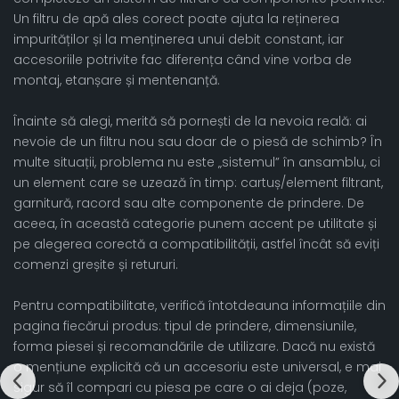
Un filtru de apă ales corect poate ajuta la reținerea
impurităților și la menținerea unui debit constant, iar
accesoriile potrivite fac diferența când vine vorba de
montaj, etanșare și mentenanță.
Înainte să alegi, merită să pornești de la nevoia reală: ai
nevoie de un filtru nou sau doar de o piesă de schimb? În
multe situații, problema nu este „sistemul” în ansamblu, ci
un element care se uzează în timp: cartuș/element filtrant,
garnitură, racord sau alte componente de prindere. De
aceea, în această categorie punem accent pe utilitate și
pe alegerea corectă a compatibilității, astfel încât să eviți
comenzi greșite și retururi.
Pentru compatibilitate, verifică întotdeauna informațiile din
pagina fiecărui produs: tipul de prindere, dimensiunile,
forma piesei și recomandările de utilizare. Dacă nu există
o mențiune explicită că un accesoriu este universal, e mai
sigur să îl compari cu piesa pe care o ai deja (poze,