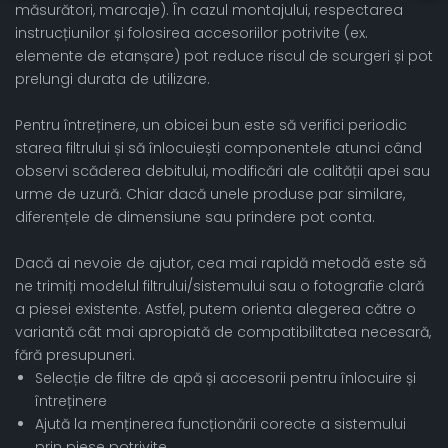
măsurători, marcaje). În cazul montajului, respectarea
instrucțiunilor și folosirea accesoriilor potrivite (ex.
elemente de etanșare) pot reduce riscul de scurgeri și pot
prelungi durata de utilizare.
Pentru întreținere, un obicei bun este să verifici periodic
starea filtrului și să înlocuiești componentele atunci când
observi scăderea debitului, modificări ale calității apei sau
urme de uzură. Chiar dacă unele produse par similare,
diferențele de dimensiune sau prindere pot conta.
Dacă ai nevoie de ajutor, cea mai rapidă metodă este să
ne trimiți modelul filtrului/sistemului sau o fotografie clară
a piesei existente. Astfel, putem orienta alegerea către o
variantă cât mai apropiată de compatibilitatea necesară,
fără presupuneri.
Selecție de filtre de apă și accesorii pentru înlocuire și
întreținere
Ajută la menținerea funcționării corecte a sistemului
prin piese potrivite