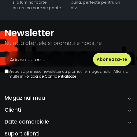
si o lumina foarte
buna, perfecte pentru un
ero
puternica care se poate
atv
regla ca intensitate
Newsletter
Nu rata ofertele si promotiile noastre
Vreau sa primesc newsletter cu promotiile magazinului. Afla mai
multe in
Politica de Confidentialitate
Magazinul meu
Clienti
Date comerciale
Suport clienti