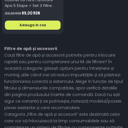
Apa 5 Etape + Set 3 Filtre
Rezerva Ceramic KDF Carbon
89,00 RON
120,00 RON
Adauga in cos
Filtre de apă și accesorii
Cauți filtre de apă și accesorii potrivite pentru înlocuire
rapidă sau pentru completarea unui kit de filtrare? În
această categorie găsești opțiuni pentru întreținere și
montaj, utile când vrei să reduci impuritățile și să păstrezi
funcționarea corectă a sistemului. Alege în funcție de tipul
filtrului și dimensiunile compatibile, apoi verifică detaliile
din pagina produsului înainte de comandă. Dacă nu ești
sigur ce variantă ți se potrivește, notează modelul/pozele
piesei existente și cere recomandare.
Categoria „Filtre de apă și accesorii” este destinată celor
care vor să înlocuiască la timp consumabilele sau să
completeze un sistem de filtrare cu componente potrivite.