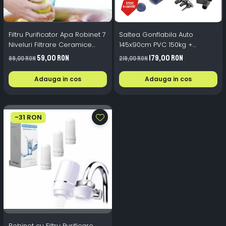
Filtru Purificator Apa Robinet 7
Saltea Gonflabila Auto
Niveluri Filtrare Ceramice
145x90cm PVC 150kg +
2L/min
Pompa 12V + 2 Perne
59,00 RON
179,00 RON
99,00 RON
219,00 RON
Adauga in cos
Adauga in cos
-31 RON
Robinet cu Filtru Purificare