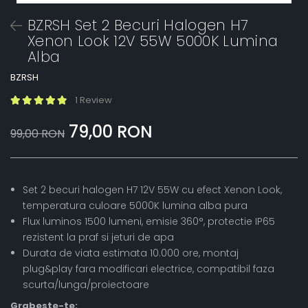
BZRSH Set 2 Becuri Halogen H7
Xenon Look 12V 55W 5000K Lumina
Alba
BZRSH
1 Review
79,00 RON
99,00 RON
Set 2 becuri halogen H7 12V 55W cu efect Xenon Look,
temperatura culoare 5000K lumina alba pura
Flux luminos 1500 lumeni, emisie 360°, protectie IP65
rezistent la praf si jeturi de apa
Durata de viata estimata 10.000 ore, montaj
plug&play fara modificari electrice, compatibil faza
scurta/lunga/proiectoare
Grabeste-te: