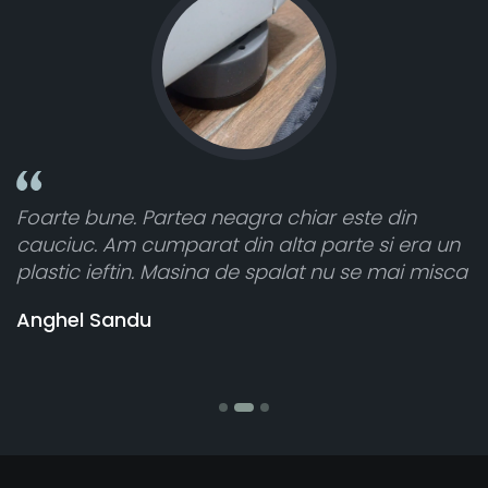
hiar este din
Toate sunt foarte luminoase și 
a parte si era un
atât de bine în curtea din spate.
lat nu se mai misca
cele 8 bucati dar una nu a funcț
vânzătorul a răspuns rapid și a
banii pentru 1 bucata, Multumes
Stefania Mihai