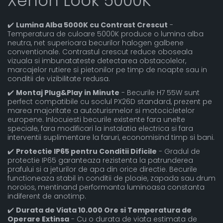
Xenon Look 5000K
✔️
Lumina Alba 5000K cu Contrast Crescut
-
Temperatura de culoare 5000K produce o lumina alba
neutra, net superioara becurilor halogen galbene
conventionale. Contrastul crescut reduce oboseala
vizuala si imbunatateste detectarea obstacolelor,
marcajelor rutiere si pietonilor pe timp de noapte sau in
conditii de vizibilitate redusa.
✔️
Montaj Plug&Play in Minute
- Becurile H7 55W sunt
perfect compatibile cu soclul PX26D standard, prezent pe
marea majoritate a autoturismelor si motocicletelor
europene. Inlocuiesti becurile existente fara unelte
speciale, fara modificari la instalatia electrica si fara
interventii suplimentare la faruri, economisind timp si bani.
✔️
Protectie IP65 pentru Conditii Dificile
- Gradul de
protectie IP65 garanteaza rezistenta la patrunderea
prafului si a jeturilor de apa din orice directie. Becurile
functioneaza stabil in conditii de ploaie, zapada sau drum
noroios, mentinand performanta luminoasa constanta
indiferent de anotimp.
✔️
Durata de Viata 10.000 Ore si Temperatura de
Operare Extinsa
- Cu o durata de viata estimata de