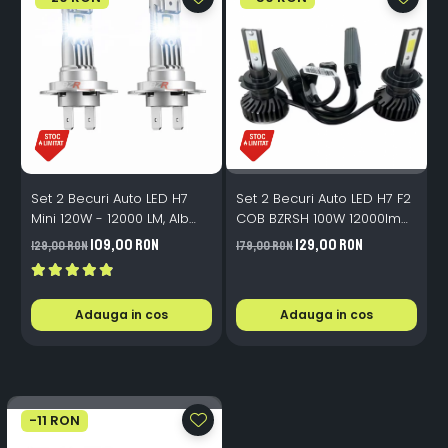
Set 2 Becuri Auto LED H7
Set 2 Becuri Auto LED H7 F2
S
Mini 120W - 12000 LM, Alb
COB BZRSH 100W 12000lm
P
Rece 6500K, Canbus
12V Alb-Rece
109,00 RON
129,00 RON
129,00 RON
179,00 RON
9
Integrat + Ventilator Răcire,
Plug & Play, 12-18V
Adauga in cos
Adauga in cos
-11 RON