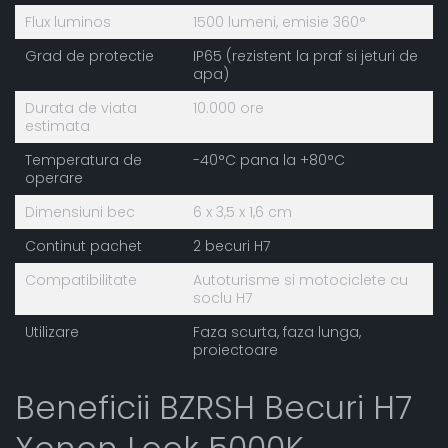
Flux luminos
1500 lumeni, emisie 360°
Grad de protectie
IP65 (rezistent la praf si jeturi de
apa)
Durata de viata
10.000 ore
estimata
Temperatura de
-40°C pana la +80°C
operare
Dimensiuni bec
6 x 3,5 x 1,6 cm
Continut pachet
2 becuri H7
Compatibilitate
Autoturisme si motociclete cu
soclu H7
Utilizare
Faza scurta, faza lunga,
proiectoare
Beneficii BZRSH Becuri H7