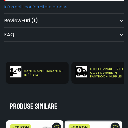
Informatii conformitate produs
Review-uri
(1)
FAQ
COST LIVRARE - 21 LEI
BANII INAPOI GARANTAT
COST LIVRARE IN
IN 14 ZILE
EASYBOX - 14.99 LEI
Produse similare
-20 RON
-50 RON