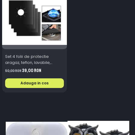
Set 4 folii de protectie
aragaz, teflon, lavabile,
reutilizabile, Negru/Gri
39,00 RON
50,00 RON
Adauga in cos