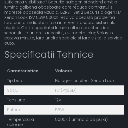
suficienta vizibilitate? Becurile halogen standard emit o
lumina galbena obositoare care reduce contrastul si
mareste oboseala vizuala. BZRSH Set 2 Becuri Halogen H7
Xenon Look 12V 55W 5000K rezolva aceasta problema
fara costuri ridicate si fara interventii asupra sistemului
electric. Obtii aspectul si lumina alba caracteristica
xenonului la un pret accesibil, cu montaj plug&play in
cateva minute, fara unelte speciale si fara vizite la service
auto.
Specificatii Tehnice
Caracteristica
Valoare
Tip bec
Halogen cu efect Xenon Look
Soclu
H7 (PX26D)
Tensiune
12V
Putere
55W
Temperatura
5000K (lumina alba pura)
culoare