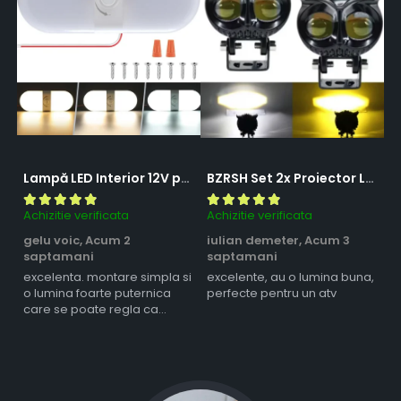
Lampă LED Interior 12V pentru Dubă, Camper și Rulotă - 180LED, 33 cm, 3 Temperaturii de Culoare, Intensitate Reglabilă, Iluminare Compartiment Marfă
BZRSH Set 2x Proiector LED Bufnita 50W Lupa 2 Faze Alb-Galben 12-24V Moto ATV
Achizitie verificata
Achizitie verificata
Ac
gelu voic,
Acum 2
iulian demeter,
Acum 3
m
saptamani
saptamani
s
excelenta. montare simpla si
excelente, au o lumina buna,
l
o lumina foarte puternica
perfecte pentru un atv
care se poate regla ca
intensitate