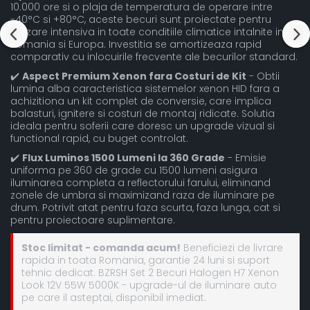
10.000 ore si o plaja de temperatura de operare intre
-40°C si +80°C, aceste becuri sunt proiectate pentru
utilizare intensiva in toate conditiile climatice intalnite in
Romania si Europa. Investitia se amortizeaza rapid
comparativ cu inlocuirile frecvente ale becurilor standard.
✔️
Aspect Premium Xenon fara Costuri de Kit
- Obtii
lumina alba caracteristica sistemelor xenon HID fara a
achizitiona un kit complet de conversie, care implica
balasturi, ignitere si costuri de montaj ridicate. Solutia
ideala pentru soferii care doresc un upgrade vizual si
functional rapid, cu buget controlat.
✔️
Flux Luminos 1500 Lumeni la 360 Grade
- Emisie
uniforma pe 360 de grade cu 1500 lumeni asigura
iluminarea completa a reflectorului farului, eliminand
zonele de umbra si maximizand raza de iluminare pe
drum. Potrivit atat pentru faza scurta, faza lunga, cat si
pentru proiectoare suplimentare.
Stoc limitat - comanda acum!
Beneficiezi de livrare
rapida in toata Romania, garantie 24 luni si suport
tehnic dedicat. BZRSH Set 2 Becuri Halogen H7 Xenon
Look 12V 55W 5000K - upgrade-ul de iluminare auto
pe care il asteptai, disponibil imediat.