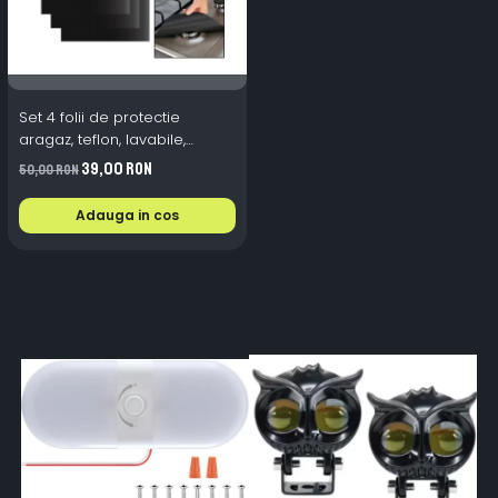
Set 4 folii de protectie
aragaz, teflon, lavabile,
reutilizabile, Negru/Gri
39,00 RON
50,00 RON
Adauga in cos