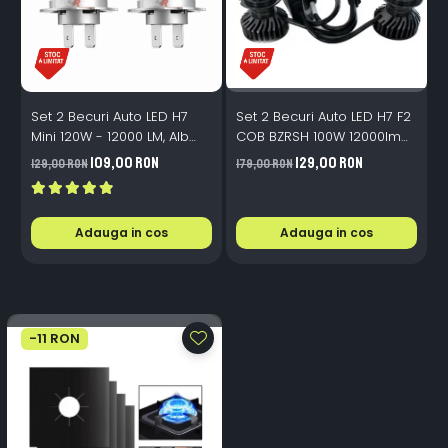
Set 2 Becuri Auto LED H7
Set 2 Becuri Auto LED H7 F2
S
Mini 120W - 12000 LM, Alb
COB BZRSH 100W 12000lm
P
Rece 6500K, Canbus
12V Alb-Rece
109,00 RON
129,00 RON
129,00 RON
179,00 RON
9
Integrat + Ventilator Răcire,
Plug & Play, 12-18V
Adauga in cos
Adauga in cos
-11 RON