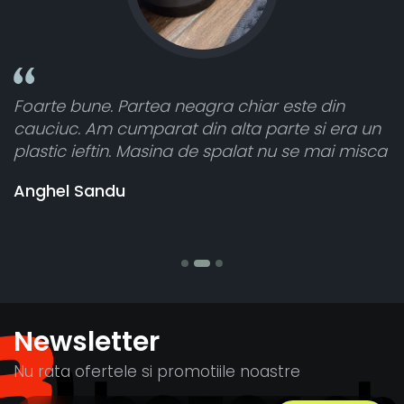
in
Toate sunt foarte luminoase și funcționeaz
era un
atât de bine în curtea din spate. A primit to
i misca
cele 8 bucati dar una nu a funcționat,
vânzătorul a răspuns rapid și a rambursat
banii pentru 1 bucata, Multumesc
Stefania Mihai
Newsletter
Nu rata ofertele si promotiile noastre