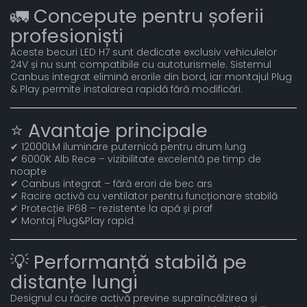
🚛 Concepute pentru șoferii
profesioniști
Aceste becuri LED H7 sunt dedicate exclusiv vehiculelor
24V și nu sunt compatibile cu autoturismele. Sistemul
Canbus integrat elimină erorile din bord, iar montajul Plug
& Play permite instalarea rapidă fără modificări.
⭐ Avantaje principale
✔ 12000LM iluminare puternică pentru drum lung
✔ 6000K Alb Rece – vizibilitate excelentă pe timp de
noapte
✔ Canbus integrat – fără erori de bec ars
✔ Racire activă cu ventilator pentru funcționare stabilă
✔ Protecție IP68 – rezistente la apă și praf
✔ Montaj Plug&Play rapid
💡 Performanță stabilă pe
distanțe lungi
Designul cu răcire activă previne supraîncălzirea și