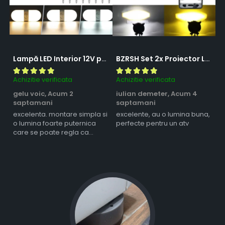
Lampă LED Interior 12V pentru Dubă, Camper și Rulotă - 180LED, 33 cm, 3 Temperaturii de Culoare, Intensitate Reglabilă, Iluminare Compartiment Marfă
BZRSH Set 2x Proiector LED Bufnita 50W Lupa 2 Faze Alb-Galben 12-24V Moto ATV
Achizitie verificata
Achizitie verificata
Ac
gelu voic,
Acum 2
iulian demeter,
Acum 4
m
saptamani
saptamani
s
excelenta. montare simpla si
excelente, au o lumina buna,
l
o lumina foarte puternica
perfecte pentru un atv
care se poate regla ca
intensitate