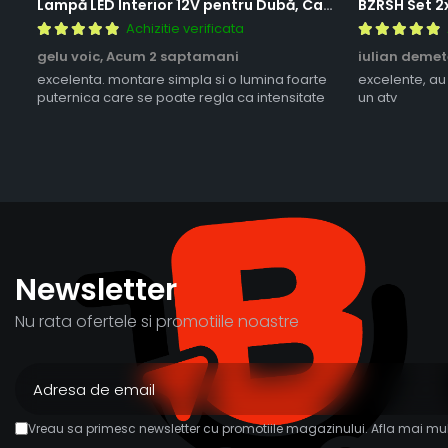
Lampă LED Interior 12V pentru Dubă, Camper și Rulotă - 180LED, 33 cm, 3 Temperaturii de Culoare, Intensitate Reglabilă, Iluminare Compartiment Marfă
Achizitie verificata
gelu voic,
Acum 2 saptamani
iulian demet
excelenta. montare simpla si o lumina foarte
excelente, au
puternica care se poate regla ca intensitate
un atv
Newsletter
Nu rata ofertele si promotiile noastre
Vreau sa primesc newsletter cu promotiile magazinului. Afla mai mul