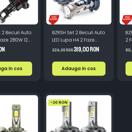
 2 Becuri Auto
BZRSH Set 2 Becuri Auto
BZ
Faze 280W 12V
LED Lupa H4 2 Faze
2 
anbus +300%
280W 12V 6500K
16
ON
319,00 RON
324,36 RON
80,
Canbus +300%
ga in cos
Adauga in cos
-20 RON