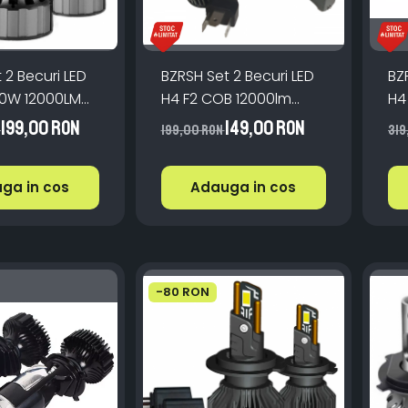
 2 Becuri LED
BZRSH Set 2 Becuri LED
BZ
20W 12000LM
H4 F2 COB 12000lm
H4
000K Alb
100W 6000K IP67
Ca
199,00 RON
149,00 RON
N
199,00 RON
319
7
60
ga in cos
Adauga in cos
-80 RON