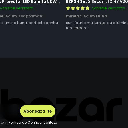
BZRSH Set 2x Proiector LED Bufnita 50W Lupa 2 Faze Alb-Galben 12-24V Moto ATV
Achizitie verificata
Achizitie verificata
er,
Acum 3 saptamani
mirela t,
Acum 1 luna
 o lumina buna, perfecte pentru
sunt foarte multumita. au o lumin
fara eroare
te in
Politica de Confidentialitate