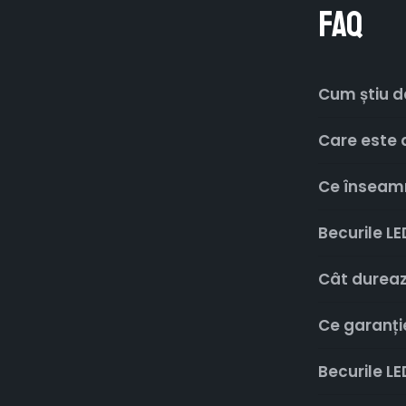
FAQ
Cum știu d
Care este d
Ce înseamn
Becurile L
Cât dureaz
Ce garanți
Becurile LE