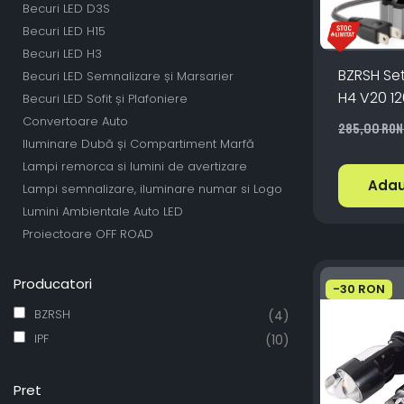
Becuri LED D3S
Becuri LED H15
Becuri LED H3
BZRSH Set
Becuri LED Semnalizare și Marsarier
H4 V20 1
Becuri LED Sofit și Plafoniere
Canbus 6
Convertoare Auto
285,00 RO
Rece IP6
Iluminare Dubă și Compartiment Marfă
Lampi remorca si lumini de avertizare
Adau
Lampi semnalizare, iluminare numar si Logo
Lumini Ambientale Auto LED
Proiectoare OFF ROAD
Producatori
-30 RON
BZRSH
(4)
IPF
(10)
Pret