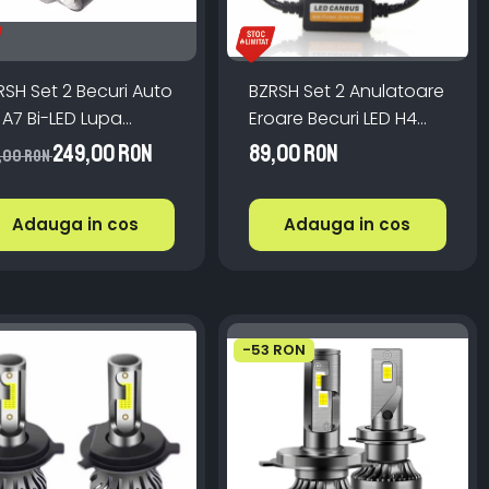
RSH Set 2 Becuri Auto
BZRSH Set 2 Anulatoare
 A7 Bi-LED Lupa
Eroare Becuri LED H4
nbus 30000lm
12V Auto
249,00 RON
89,00 RON
,00 RON
00K 100W
Adauga in cos
Adauga in cos
-53 RON