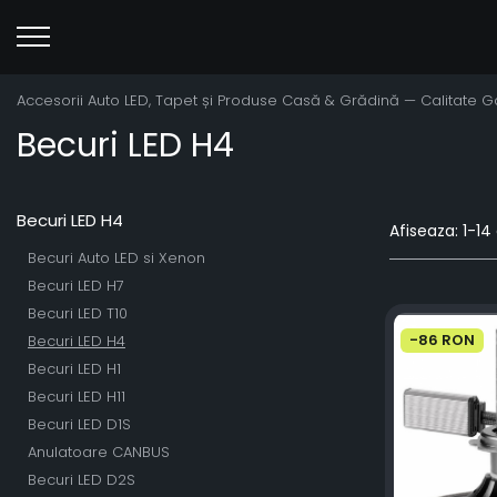
Accesorii Auto LED, Tapet și Produse Casă & Grădină — Calitate 
Becuri LED H4
Becuri LED H4
Afiseaza:
1-
14
Becuri Auto LED si Xenon
Becuri LED H7
Becuri LED T10
-86 RON
Becuri LED H4
Becuri LED H1
Becuri LED H11
Becuri LED D1S
Anulatoare CANBUS
Becuri LED D2S