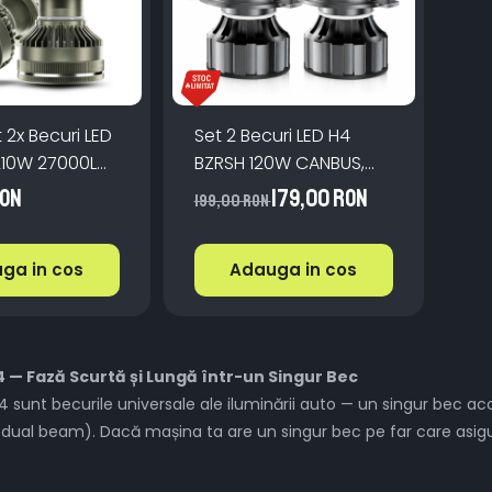
 2x Becuri LED
Set 2 Becuri LED H4
210W 27000LM
BZRSH 120W CANBUS,
plicatie Alb
12.000 lm - Montaj
RON
179,00 RON
199,00 RON
uper Canbus
rapid plug&play, fara
eroare, lumina
ga in cos
Adauga in cos
puternica faza scurta
si lunga
4 — Fază Scurtă și Lungă într-un Singur Bec
4 sunt becurile universale ale iluminării auto — un singur bec ac
 (dual beam). Dacă mașina ta are un singur bec pe far care asigu