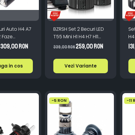
uri Auto H4 A7
BZRSH Set 2 Becuri LED
Se
 Faze
T55 Mini H1 H4 H7 H11
H4
Set
180W Canbus 23000Lm
12
309,00 RON
259,00 RON
13
N
339,00 RON
ura 6000K
6000K
ga in cos
Vezi Variante
-5 RON
-11