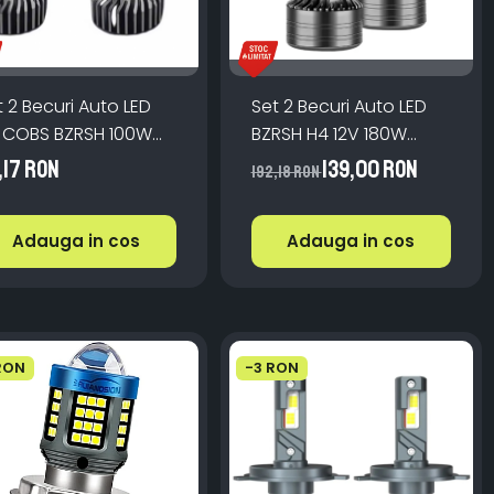
t 2 Becuri Auto LED
Set 2 Becuri Auto LED
 COBS BZRSH 100W
BZRSH H4 12V 180W
000lm 6000K 12V
6000K Canbus
1,17 RON
139,00 RON
192,18 RON
16000Lm
Adauga in cos
Adauga in cos
 RON
-3 RON