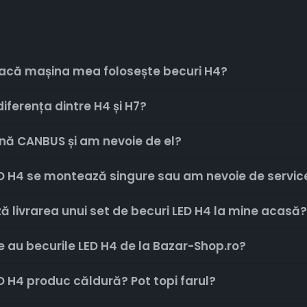
acă mașina mea folosește becuri H4?
iferența dintre H4 și H7?
ă CANBUS și am nevoie de el?
ED H4 se montează singure sau am nevoie de servic
ă livrarea unui set de becuri LED H4 la mine acasă?
e au becurile LED H4 de la Bazar-Shop.ro?
D H4 produc căldură? Pot topi farul?