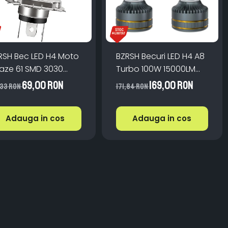
RSH Bec LED H4 Moto
BZRSH Becuri LED H4 A8
Faze 61 SMD 3030
Turbo 100W 15000LM
0W 15000lm 6000K
6000K IP68 Set 2 Buc
69,00 RON
169,00 RON
33 RON
171,84 RON
Adauga in cos
Adauga in cos