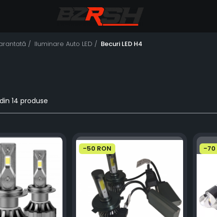
Garantată /
Iluminare Auto LED /
Becuri LED H4
din
14
produse
-50 RON
-70