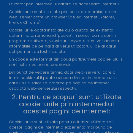
utilizator prin intermediul carora se acceseaza internetul.
Cookie-urile sunt instalate prin solicitarea emisa de un
web-server catre un browser (de ex. Internet Explorer,
Firefox, Chrome).
Cookie-urile odata instalate au o durata de existenta
determinata, ramanand "pasive", in sensul ca nu contin
programe software, virusi sau spyware si nu vor accesa
informatiile de pe hard driverul utilizatorului pe al carui
echipament au fost instalate.
Un cookie este format din doua parti:numele cookie-ului si
continutul / valoarea cookie-ului.
Din punct de vedere tehnic, doar web-serverul care a
trimis cookie-ul il poate accesa din nou in momentul in
care un utilizator se intoarce pe pagina de internet
asociata web-serverului respectiv.
2. Pentru ce scopuri sunt utilizate
cookie-urile prin intermediul
acestei pagini de internet:
Cookie-urile sunt utilizate pentru a furniza utilizatorilor
acestei pagini de internet o experienta mai buna de
navigare si servicii adaptate nevoilor si interesului fiecarui