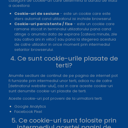
categorii de cookie-uri care determina si durata de viata
a acestora:
Cookie-uri de sesiune
- este un cookie care este
sters automat cand utilizatorul isi inchide browserul.
Cookie-uri persistente / fixe
- este un cookie care
ramane stocat in terminalul utilizatorului pana cand
atinge o anumita data de expirare (cateva minute, zile
sau cativa ani in viitor) sau pana la stegerea acestuia
de catre utilizator in orice moment prin intermediul
setarilor browserului.
4. Ce sunt cookie-urile plasate de
terti?
Anumite sectiuni de continut de pe pagina de internet pot
fi furnizate prin intermediul unor terti, adica nu de catre
[detinatorul website-ului], caz in care aceste cookie-uri
sunt denumite cookie-uri plasate de terti.
Aceste cookie-uri pot proveni de la urmatorii terti:
Google Analytics
Facebook Pixel
5. Ce cookie-uri sunt folosite prin
intermediul acestei pagini de