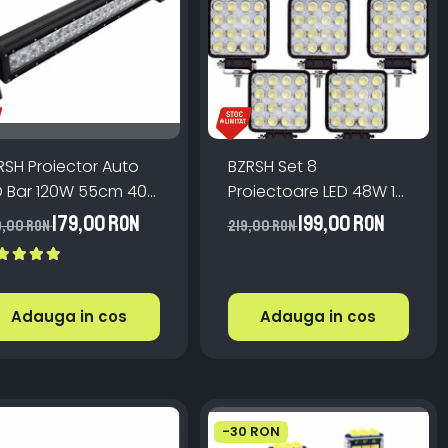
RSH Proiector Auto
BZRSH Set 8
D Bar 120W 55cm 40
Proiectoare LED 48W 16
D Offroad 6000K IP67
LED Off-Road IP67 12-
179,00 RON
199,00 RON
9,00 RON
219,00 RON
24V
Adauga in cos
Adauga in cos
-30 RON