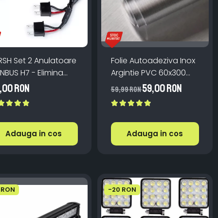
RSH Set 2 Anulatoare
Folie Autoadeziva Inox
NBUS H7 - Elimina
Argintie PVC 60x300
oarea Bec Ars LED
cm Bucatarie Mobilier
,00 RON
59,00 RON
59,99 RON
Adauga in cos
Adauga in cos
 RON
-20 RON