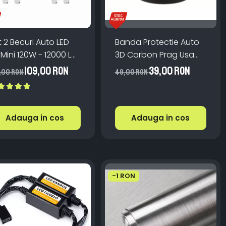
t 2 Becuri Auto LED
Banda Protectie Auto
 Mini 120W - 12000 LM,
3D Carbon Prag Usa
b Rece 6500K,
Bara Bord 10cm x 5m
109,00 RON
39,00 RON
,00 RON
49,00 RON
nbus Integrat +
Impermeabila
tilator Răcire, Plug
lay, 12-18V
Adauga in cos
Adauga in cos
-1 RON