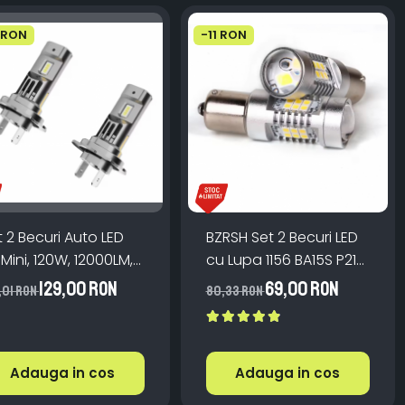
 RON
-11 RON
t 2 Becuri Auto LED
BZRSH Set 2 Becuri LED
 Mini, 120W, 12000LM,
cu Lupa 1156 BA15S P21W
mina Alb Rece
27 LED 6000K Alb Rece
129,00 RON
69,00 RON
,01 RON
80,33 RON
00K, Tehnologie
Universal
nbus Fara Eroare de
rd
Adauga in cos
Adauga in cos