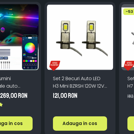
-53
lumini
Set 2 Becuri Auto LED
Se
le auto
H3 Mini BZRSH 120W 12V
H7
, Symphony,
6000K 15000lm
Lu
269,00 RON
121,00 RON
182
65
Ca
Bo
ga in cos
Adauga in cos