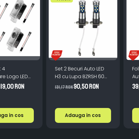
 4
Set 2 Becuri Auto LED
Fol
are Logo LED
H3 cu Lupa BZRSH 60W
Au
Audi A3 A4 A5
27 SMD 12V 6000K
10
119,00 RON
90,50 RON
39
131,17 RON
5 Q7 - Alb
Im
Sc
ga in cos
Adauga in cos