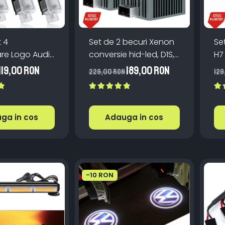
 4
Set de 2 becuri Xenon
Se
are Logo Audi
conversie hid-led, D1S,
H7
era A4 A5 A6
120W, 12.000lm, Canbus,
Al
119,00 RON
189,00 RON
229,00 RON
129
Q5 Q7 - 12V
Miez Cupru, Radiator
Ca
& Play
Aluminiu, Premium, Alb
Ven
Rece
& P
ga in cos
Adauga in cos
-10 RON