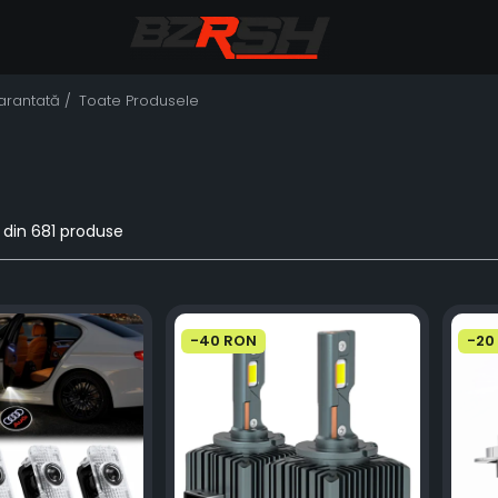
Garantată /
Toate Produsele
din
681
produse
-40 RON
-20