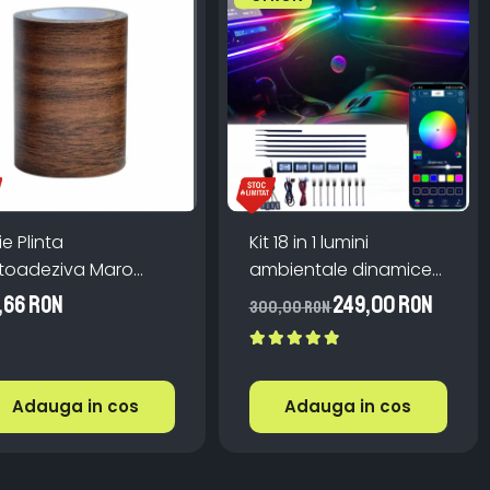
ie Plinta
Kit 18 in 1 lumini
toadeziva Maro
ambientale dinamice
cm x 10m
auto RGB acrilic,
,66 RON
249,00 RON
300,00 RON
permeabila Perete
wireless
ari
Adauga in cos
Adauga in cos