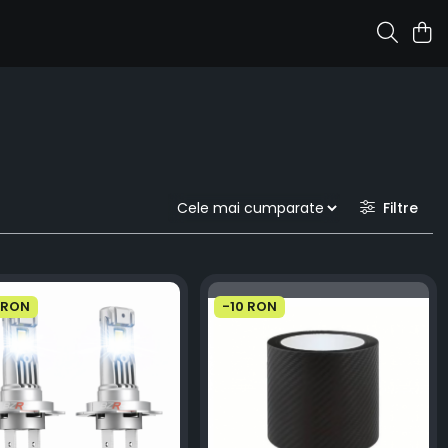
Filtre
 RON
-10 RON