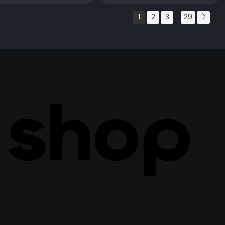
1
2
3
29
...