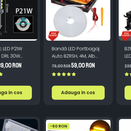
c LED P21W
Bandă LED Portbagaj
BZ
6 DRL 30W
Auto BZRSH, 4M, Alb
LE
000K 36 SMD
Rece 6000K, Pornire
LE
39,00 RON
59,00 RON
79,00 RON
23
ilator
Automată, Instalare
Sub Cheder (Fără
Adeziv)
ga in cos
Adauga in cos
-50 RON