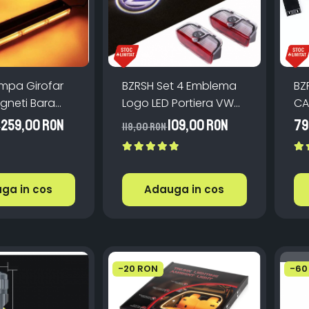
mpa Girofar
BZRSH Set 4 Emblema
BZ
neti Bara
Logo LED Portiera VW
CA
roboscop
Volkswagen - 12V 5W
Er
259,00 RON
109,00 RON
79
N
119,00 RON
2V-24V
82x30mm
ga in cos
Adauga in cos
-20 RON
-60