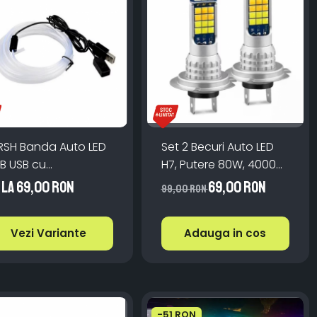
RSH Banda Auto LED
Set 2 Becuri Auto LED
B USB cu
H7, Putere 80W, 4000
lecomanda pe Fir
Lumeni, Lumină Alb
 la 69,00 RON
69,00 RON
99,00 RON
/3m
Rece 6000K
Vezi Variante
Adauga in cos
-51 RON