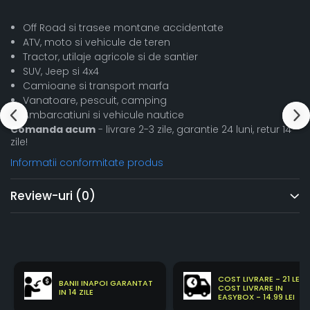
Off Road si trasee montane accidentate
ATV, moto si vehicule de teren
Tractor, utilaje agricole si de santier
SUV, Jeep si 4x4
Camioane si transport marfa
Vanatoare, pescuit, camping
Ambarcatiuni si vehicule nautice
Comanda acum
- livrare 2-3 zile, garantie 24 luni, retur 14
zile!
Informatii conformitate produs
Review-uri
(0)
COST LIVRARE - 21 LEI
BANII INAPOI GARANTAT
COST LIVRARE IN
IN 14 ZILE
EASYBOX - 14.99 LEI