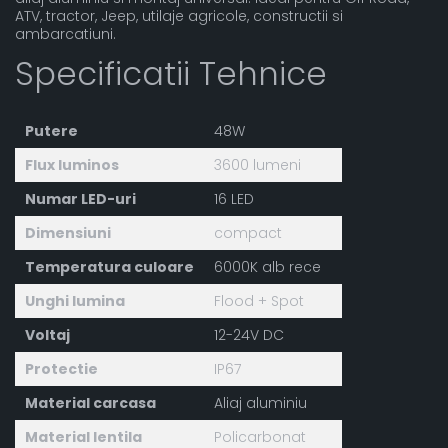
ATV, tractor, Jeep, utilaje agricole, constructii si
ambarcatiuni.
Specificatii Tehnice
Putere
48W
Flux luminos
3600 lumeni
Numar LED-uri
16 LED
Dimensiuni
compact
Temperatura culoare
6000K alb rece
Unghi lumina
Flood + Spot
Voltaj
12-24V DC
Protectie
IP67
Material carcasa
Aliaj aluminiu
Material lentila
Policarbonat