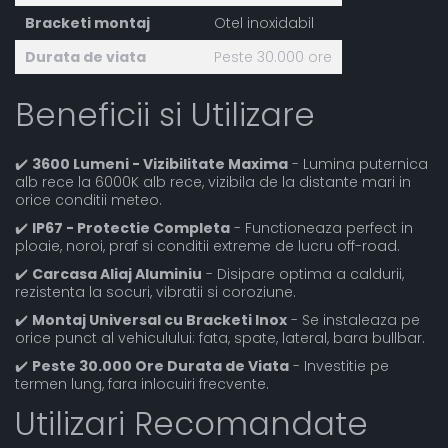
Bracketi montaj
Otel inoxidabil
Durata de viata
Peste 30.000 ore
Beneficii si Utilizare
✔️
3600 Lumeni - Vizibilitate Maxima
- Lumina puternica
alb rece la 6000K alb rece, vizibila de la distante mari in
orice conditii meteo.
✔️
IP67 - Protectie Completa
- Functioneaza perfect in
ploaie, noroi, praf si conditii extreme de lucru off-road.
✔️
Carcasa Aliaj Aluminiu
- Disipare optima a caldurii,
rezistenta la socuri, vibratii si coroziune.
✔️
Montaj Universal cu Bracketi Inox
- Se instaleaza pe
orice punct al vehiculului: fata, spate, lateral, bara bullbar.
✔️
Peste 30.000 Ore Durata de Viata
- Investitie pe
termen lung, fara inlocuiri frecvente.
Utilizari Recomandate