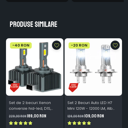
Produse similare
-40 RON
-20 RON
Set de 2 becuri Xenon
Set 2 Becuri Auto LED H7
conversie hid-led, D1S,
Mini 120W - 12000 LM, Alb
120W, 12.000lm, Canbus,
Rece 6500K, Canbus
189,00 RON
109,00 RON
229,00 RON
129,00 RON
3
Miez Cupru, Radiator
Integrat + Ventilator Răcire,
Aluminiu, Premium, Alb
Plug & Play, 12-18V