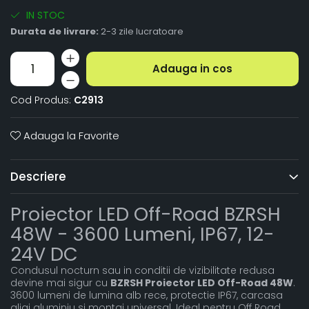
IN STOC
Durata de livrare:
2-3 zile lucratoare
Adauga in cos
Cod Produs:
C2913
Adauga la Favorite
Descriere
Proiector LED Off-Road BZRSH
48W - 3600 Lumeni, IP67, 12-
24V DC
Condusul nocturn sau in conditii de vizibilitate redusa
devine mai sigur cu
BZRSH Proiector LED Off-Road 48W
.
3600 lumeni de lumina alb rece, protectie IP67, carcasa
aliaj aluminiu si montaj universal. Ideal pentru Off Road,