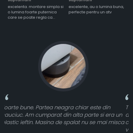
s
excelenta. montare simpla si
excelente, au o lumina buna,
l
o lumina foarte puternica
perfecte pentru un atv
care se poate regla ca
intensitate
Toate sunt foarte luminoase și funcționează
a un
atât de bine în curtea din spate. A primit toat
misca
cele 8 bucati dar una nu a funcționat,
vânzătorul a răspuns rapid și a rambursat