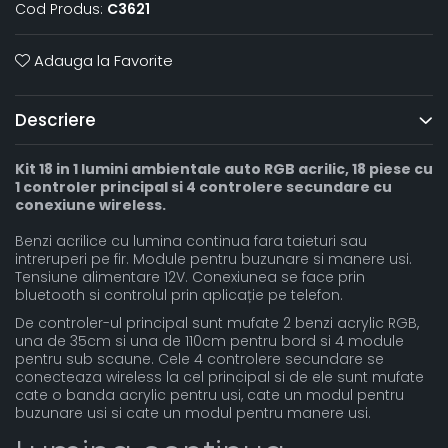
Cod Produs:
C3621
Adauga la Favorite
Descriere
Kit 18 in 1 lumini ambientale auto RGB acrilic, 18 piese cu
1 controler principal si 4 controlere secundare cu
conexiune wireless.
Benzi acrilice cu lumina continua fara taieturi sau
intreruperi pe fir. Module pentru buzunare si manere usi.
Tensiune alimentare 12V. Conexiunea se face prin
bluetooth si controlul prin aplicație pe telefon.
De controler-ul principal sunt mufate 2 benzi acrylic RGB,
una de 35cm si una de 110cm pentru bord si 4 module
pentru sub scaune. Cele 4 controlere secundare se
conecteaza wireless la cel principal si de ele sunt mufate
cate o banda acrylic pentru usi, cate un modul pentru
buzunare usi si cate un modul pentru manere usi.