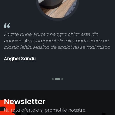
ste din
Toate sunt foarte luminoase și funcți
e si era un
atât de bine în curtea din spate. A pri
se mai misca
cele 8 bucati dar una nu a funcționat,
vânzătorul a răspuns rapid și a rambu
banii pentru 1 bucata, Multumesc
Stefania Mihai
Newsletter
Nu rata ofertele si promotiile noastre