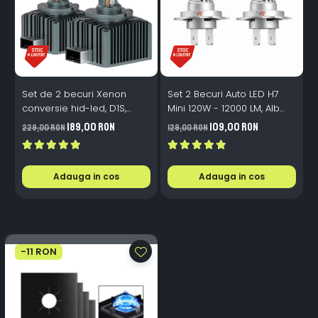
Set de 2 becuri Xenon
Set 2 Becuri Auto LED H7
conversie hid-led, D1S,
Mini 120W - 12000 LM, Alb
120W, 12.000lm, Canbus,
Rece 6500K, Canbus
189,00 RON
109,00 RON
229,00 RON
129,00 RON
3
Miez Cupru, Radiator
Integrat + Ventilator Răcire,
Aluminiu, Premium, Alb
Plug & Play, 12-18V
Rece
Adauga in cos
Adauga in cos
-11 RON