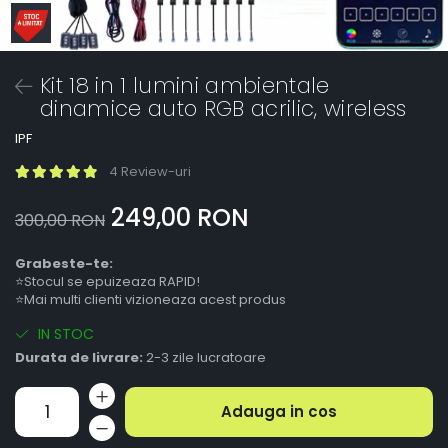
Kit 18 in 1 lumini ambientale
dinamice auto RGB acrilic, wireless
IPF
4 Review-uri
249,00 RON
300,00 RON
Grabeste-te:
⭐Stocul se epuizeaza RAPID!
⭐Mai multi clienti vizioneaza acest produs
IN STOC
Durata de livrare:
2-3 zile lucratoare
Adauga in cos