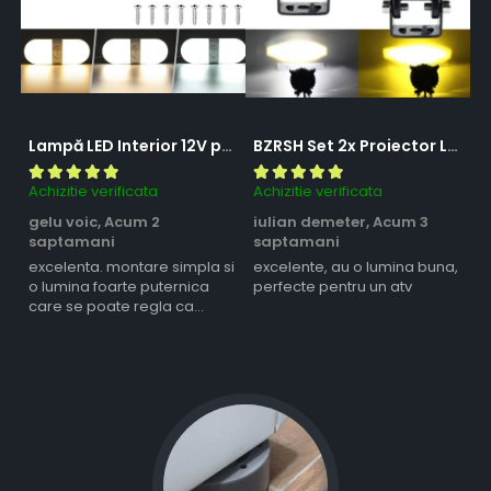
Lampă LED Interior 12V pentru Dubă, Camper și Rulotă - 180LED, 33 cm, 3 Temperaturii de Culoare, Intensitate Reglabilă, Iluminare Compartiment Marfă
BZRSH Set 2x Proiector LED Bufnita 50W Lupa 2 Faze Alb-Galben 12-24V Moto ATV
Achizitie verificata
Achizitie verificata
Ac
gelu voic,
Acum 2
iulian demeter,
Acum 3
m
saptamani
saptamani
s
excelenta. montare simpla si
excelente, au o lumina buna,
l
o lumina foarte puternica
perfecte pentru un atv
care se poate regla ca
intensitate