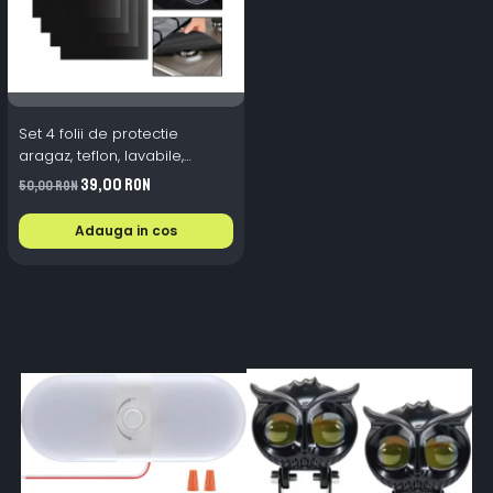
Set 4 folii de protectie
aragaz, teflon, lavabile,
reutilizabile, Negru/Gri
39,00 RON
50,00 RON
Adauga in cos