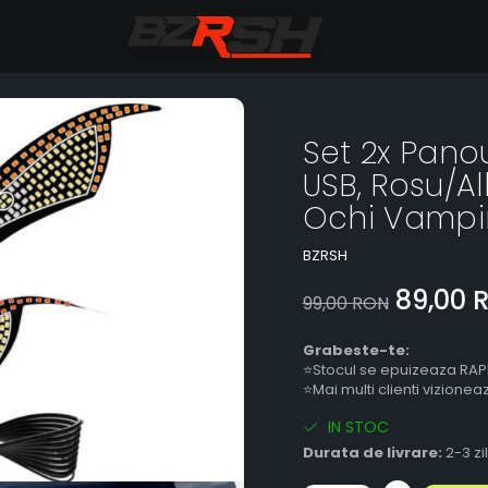
Set 2x Pano
USB, Rosu/A
Ochi Vampir,
BZRSH
89,00 
99,00 RON
Grabeste-te:
⭐Stocul se epuizeaza RAP
⭐Mai multi clienti vizione
IN STOC
Durata de livrare:
2-3 zi