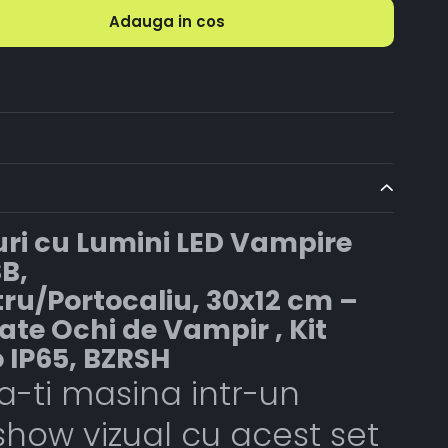
Adauga in cos
uri cu Lumini LED Vampire
B,
ru/Portocaliu, 30x12 cm –
ate Ochi de Vampir , Kit
 IP65, BZRSH
-ti masina intr-un
how vizual cu acest set