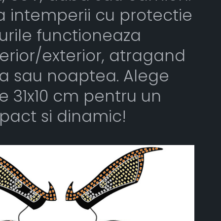
la intemperii cu protectie
urile functioneaza
terior/exterior, atragand
ua sau noaptea. Alege
e 31x10 cm pentru un
pact si dinamic!