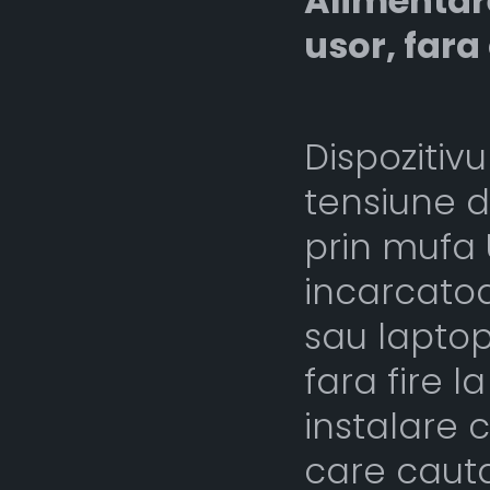
Alimentare
usor, fara 
Dispozitiv
tensiune d
prin mufa 
incarcatoa
sau laptop
fara fire l
instalare 
care cauta