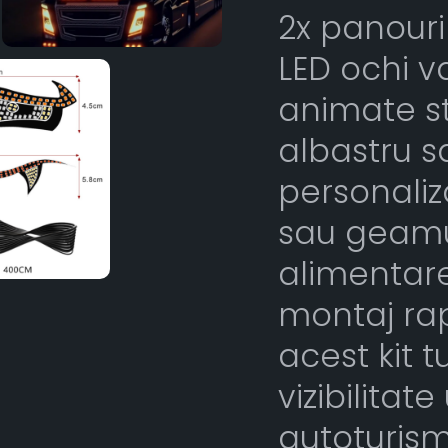
2x panouri
LED ochi v
animate st
albastru s
personaliza
sau geamur
alimentare
montaj rapi
acest kit t
vizibilitat
autoturism