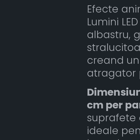
Efecte an
Lumini LED 
albastru, 
stralucito
creand un
atragator 
Dimensiuni
cm per p
suprafete 
ideale pen