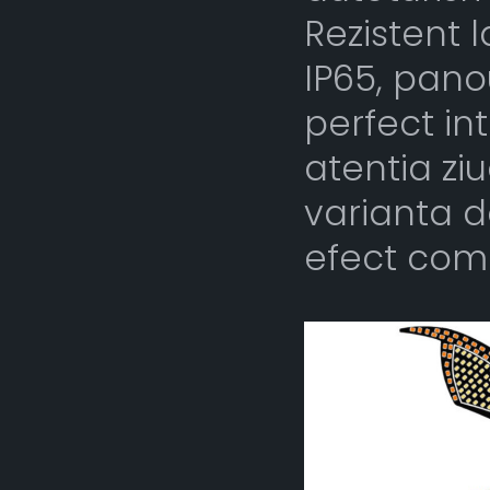
Rezistent 
IP65, pano
perfect in
atentia zi
varianta d
efect com