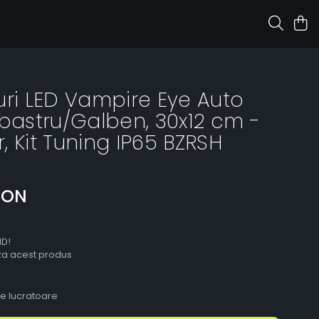
uri LED Vampire Eye Auto
lbastru/Galben, 30x12 cm -
 Kit Tuning IP65 BZRSH
RON
ID!
aza acest produs
le lucratoare