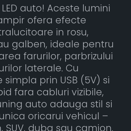
 LED auto! Aceste lumini
ampir ofera efecte
ralucitoare in rosu,
au galben, ideale pentru
rea farurilor, parbrizului
ilor laterale. Cu
 simpla prin USB (5V) si
d fara cabluri vizibile,
uning auto adauga stil si
e unica oricarui vehicul –
, SUV, duba sau camion.