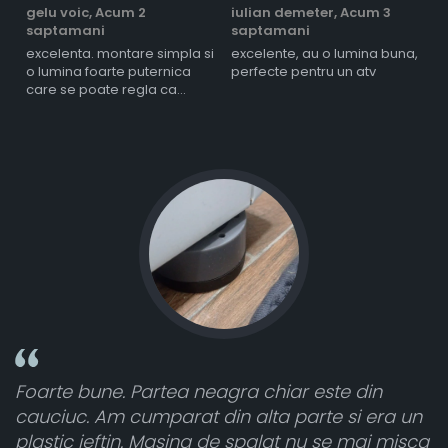
gelu voic,
Acum 2
iulian demeter,
Acum 3
m
saptamani
saptamani
s
excelenta. montare simpla si
excelente, au o lumina buna,
l
o lumina foarte puternica
perfecte pentru un atv
care se poate regla ca
intensitate
rtea neagra chiar este din
Toate sunt foarte 
parat din alta parte si era un
atât de bine în cur
 Masina de spalat nu se mai misca
cele 8 bucati dar u