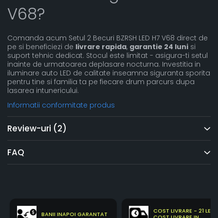
V68?
Comanda acum Setul 2 Becuri BZRSH LED H7 V68 direct de
pe si beneficiezi de
livrare rapida
,
garantie 24 luni
si
suport tehnic dedicat. Stocul este limitat - asigura-ti setul
inainte de urmatoarea deplasare nocturna. Investitia in
iluminare auto LED de calitate inseamna siguranta sporita
pentru tine si familia ta pe fiecare drum parcurs dupa
lasarea intunericului.
Informatii conformitate produs
Review-uri
(2)
FAQ
COST LIVRARE - 21 LEI
BANII INAPOI GARANTAT
COST LIVRARE IN