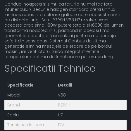
Conduci noaptea si simti ca farurile nu mai fac fata
intunericului? Becurile halogen standard ofera un flux
luminos redus si o culoare galbuie care oboseste ochii
pe distante lungi. Setul BZRSH V68 H7 rezolva exact
aceasta problema: 180W putere totala si 16000 de lumeni
transforma noaptea in zi, pastrând in acelasi timp
geometria corecta a fasciculului pentru a nu deranja
soferii din sens opus. Sistemul Canbus de ultima
generatie elimina mesajele de eroare de pe bordul
masinii, iar ventilatorul turbo integrat mentine
temperatura optima de functionare pe termen lung.
Specificatii Tehnice
Specificatie
Detalii
Model
V68
Brand
BZRSH
Soclu
H7
Tensiune de lucru
12V