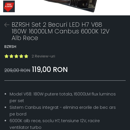
BZRSH Set 2 Becuri LED H7 V68
180W 16000LM Canbus 6000K 12V
Alb Rece
BZRSH
2 Review-uri
119,00 RON
209,00 RON
Model V68: 180W putere totala, 16000LM flux luminos
per set
Sistem Canbus integrat - elimina erorile de bec ars
pe bord
6000K alb rece, soclu H7, tensiune 12V, racire
ventilator turbo