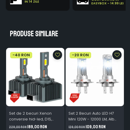
IN 14 ZILE
EASYBOX - 14.99 LEI
Produse similare
-40 RON
-20 RON
Set de 2 becuri Xenon
Set 2 Becuri Auto LED H7
conversie hid-led, D1S,
Mini 120W - 12000 LM, Alb
120W, 12.000lm, Canbus,
Rece 6500K, Canbus
189,00 RON
109,00 RON
229,00 RON
129,00 RON
3