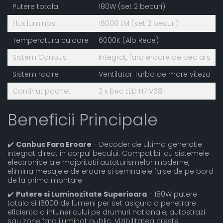
Putere totala
180W (set 2 becuri)
Flux luminos
16000 LM (set 2 becuri)
Temperatura culoare
6000K (Alb Rece)
Sistem Canbus
Integrat, fara eroare de bec ars
Sistem racire
Ventilator Turbo de mare viteza
Continut pachet
2 x bec LED H7 V68
Beneficii Principale
✔️
Canbus Fara Eroare
- Decoder de ultima generatie
integrat direct in corpul becului. Compatibil cu sistemele
electronice ale majoritatii autoturismelor moderne,
elimina mesajele de eroare si semnalele false de pe bord
de la prima montare.
✔️
Putere si Luminozitate Superioara
- 180W putere
totala si 16000 de lumeni per set asigura o penetrare
eficienta a intunericului pe drumuri nationale, autostrazi
sau zone fara iluminat public. Vizibilitatea creste