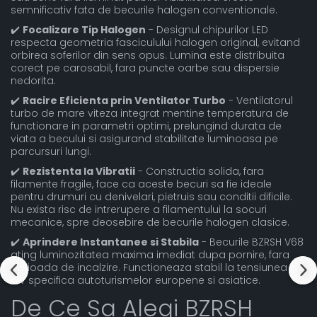
semnificativ fata de becurile halogen conventionale.
✔️
Focalizare Tip Halogen
- Designul chipurilor LED
respecta geometria fasciculului halogen original, evitand
orbirea soferilor din sens opus. Lumina este distribuita
corect pe carosabil, fara puncte oarbe sau dispersie
nedorita.
✔️
Racire Eficienta prin Ventilator Turbo
- Ventilatorul
turbo de mare viteza integrat mentine temperatura de
functionare in parametri optimi, prelungind durata de
viata a becului si asigurand stabilitate luminoasa pe
parcursuri lungi.
✔️
Rezistenta la Vibratii
- Constructia solida, fara
filamente fragile, face ca aceste becuri sa fie ideale
pentru drumuri cu denivelari, pietruis sau conditii dificile.
Nu exista risc de intrerupere a filamentului la socuri
mecanice, spre deosebire de becurile halogen clasice.
✔️
Aprindere Instantanee si Stabila
- Becurile BZRSH V68
ating luminozitatea maxima imediat dupa pornire, fara
perioada de incalzire. Functioneaza stabil la tensiunea de
12V specifica autoturismelor europene si asiatice.
De Ce Sa Alegi BZRSH