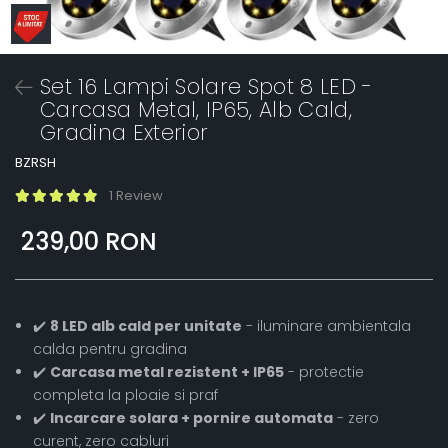
Set 16 Lampi Solare Spot 8 LED -
Carcasa Metal, IP65, Alb Cald,
Gradina Exterior
BZRSH
1 Review
239,00 RON
✔️
8 LED alb cald per unitate
- iluminare ambientala
calda pentru gradina
✔️
Carcasa metal rezistent + IP65
- protectie
completa la ploaie si praf
✔️
Incarcare solara + pornire automata
- zero
curent, zero cabluri