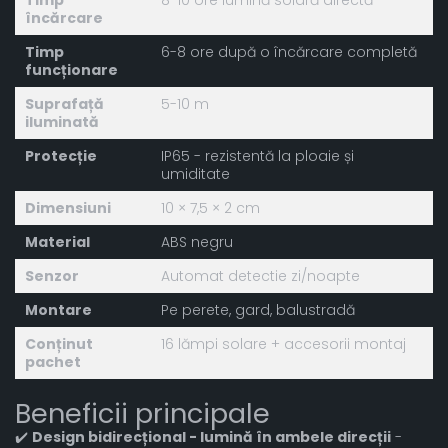
Timp
8-10 ore lumină solară directă
încărcare
Timp
6-8 ore după o încărcare completă
funcționare
Suprafață
5-10 m
iluminată
Protecție
IP65 - rezistentă la ploaie și
umiditate
Dimensiuni
10 × 7,5 × 2 cm
Material
ABS negru
Senzor
Automat detectie zi/noapte
Montare
Pe perete, gard, balustradă
Conținut
16 lămpi solare + accesorii montaj
pachet
Beneficii principale
✔️
Design bidirecțional - lumină în ambele direcții
-