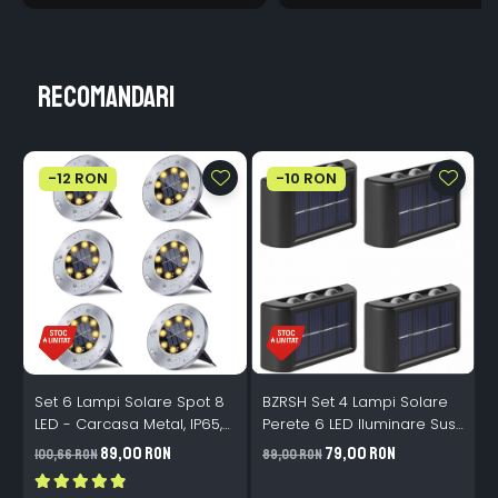
Recomandari
-12 RON
-10 RON
Set 6 Lampi Solare Spot 8
BZRSH Set 4 Lampi Solare
LED - Carcasa Metal, IP65,
Perete 6 LED Iluminare Sus-
Alb Cald, Gradina Exterior
Jos Alb Cald Aplica
89,00 RON
79,00 RON
100,66 RON
89,00 RON