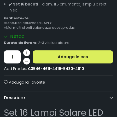
✔️
Set 16 bucati
- diam. 11,5 cm, montaj simplu direct
in sol
Grabeste-te:
⭐Stocul se epuizeaza RAPID!
⭐Mai multi clienti vizioneaza acest produs
IN STOC
Durata de livrare:
2-3 zile lucratoare
Adauga in cos
Cod Produs:
C3546-4611-4419-5430-4810
Adauga la Favorite
Descriere
Set 16 Lampi Solare LED