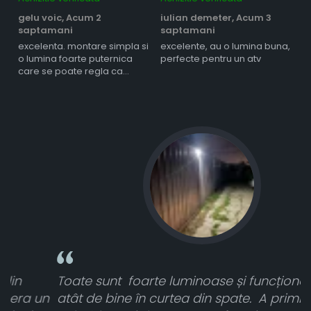
gelu voic,
Acum 2
iulian demeter,
Acum 3
m
saptamani
saptamani
s
excelenta. montare simpla si
excelente, au o lumina buna,
l
o lumina foarte puternica
perfecte pentru un atv
care se poate regla ca
intensitate
Toate sunt foarte luminoase și funcționează
n
atât de bine în curtea din spate. A primit toate