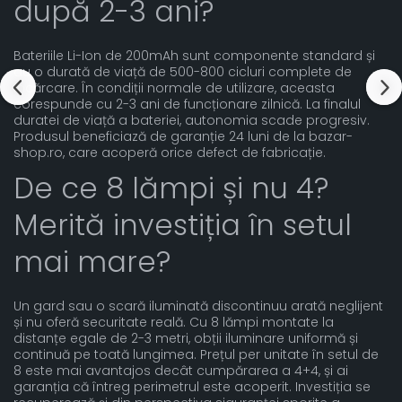
după 2-3 ani?
Bateriile Li-Ion de 200mAh sunt componente standard și
au o durată de viață de 500-800 cicluri complete de
încărcare. În condiții normale de utilizare, aceasta
corespunde cu 2-3 ani de funcționare zilnică. La finalul
duratei de viață a bateriei, autonomia scade progresiv.
Produsul beneficiază de garanție 24 luni de la bazar-
shop.ro, care acoperă orice defect de fabricație.
De ce 8 lămpi și nu 4?
Merită investiția în setul
mai mare?
Un gard sau o scară iluminată discontinuu arată neglijent
și nu oferă securitate reală. Cu 8 lămpi montate la
distanțe egale de 2-3 metri, obții iluminare uniformă și
continuă pe toată lungimea. Prețul per unitate în setul de
8 este mai avantajos decât cumpărarea a 4+4, și ai
garanția că întreg perimetrul este acoperit. Investiția se