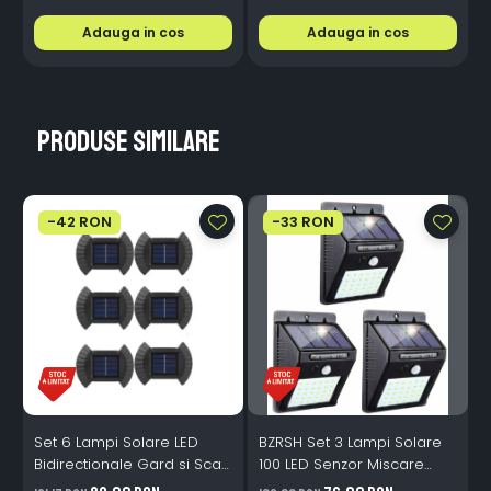
Adauga in cos
Adauga in cos
Produse similare
-42 RON
-33 RON
Set 6 Lampi Solare LED
BZRSH Set 3 Lampi Solare
B
Bidirectionale Gard si Scari
100 LED Senzor Miscare
- 200mAh, IP65, Alb Cald,
Lumina 120° IP65 ABS
1