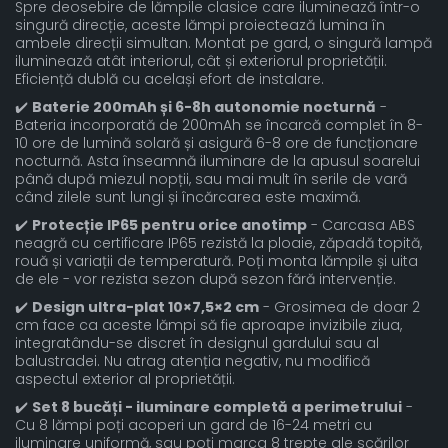
Spre deosebire de lămpile clasice care iluminează într-o
singură direcție, aceste lămpi proiectează lumina în
ambele direcții simultan. Montat pe gard, o singură lampă
iluminează atât interiorul, cât și exteriorul proprietății.
Eficiență dublă cu același efort de instalare.
✔️
Baterie 200mAh și 6-8h autonomie nocturnă
-
Bateria incorporată de 200mAh se încarcă complet în 8-
10 ore de lumină solară și asigură 6-8 ore de funcționare
nocturnă. Asta înseamnă iluminare de la apusul soarelui
până după miezul nopții, sau mai mult în serile de vară
când zilele sunt lungi și încărcarea este maximă.
✔️
Protecție IP65 pentru orice anotimp
- Carcasa ABS
neagră cu certificare IP65 rezistă la ploaie, zăpadă topită,
rouă și variații de temperatură. Poți monta lămpile și uita
de ele - vor rezista sezon după sezon fără intervenție.
✔️
Design ultra-plat 10×7,5×2 cm
- Grosimea de doar 2
cm face ca aceste lămpi să fie aproape invizibile ziua,
integratându-se discret în designul gardului sau al
balustradei. Nu atrag atenția negativ, nu modifică
aspectul exterior al proprietății.
✔️
Set 8 bucăți - iluminare completă a perimetrului
-
Cu 8 lămpi poți acoperi un gard de 16-24 metri cu
iluminare uniformă, sau poți marca 8 trepte ale scărilor