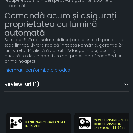
recuperează și din perspectiva siguranței sporite a
proprietății.
Comandă acum și asigurați
proprietatea cu lumină
automată
Setul de 16 lămpi solare bidirecționale este disponibil pe
stoc limitat. Livrare rapidă în toată România, garanție 24
luni și retur 14 zile fără condiții. Adaugă în coș acum și
bucură-te de un gard iluminat profesional începând cu
prima noapte!
Informatii conformitate produs
Review-uri
(1)
COST LIVRARE - 21 LEI
BANII INAPOI GARANTAT
COST LIVRARE IN
IN 14 ZILE
EASYBOX - 14.99 LEI