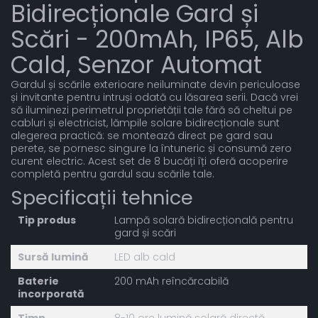
Bidirecționale Gard și
Scări - 200mAh, IP65, Alb
Cald, Senzor Automat
Gardul și scările exterioare neiluminate devin periculoase
și invitante pentru intruși odată cu lăsarea serii. Dacă vrei
să iluminezi perimetrul proprietății tale fără să cheltui pe
cabluri și electricist, lămpile solare bidirecționale sunt
alegerea practică: se montează direct pe gard sau
perete, se pornesc singure la întuneric și consumă zero
curent electric. Acest set de 8 bucăți îți oferă acoperire
completă pentru gardul sau scările tale.
Specificații tehnice
Tip produs
Lampă solară bidirecțională pentru
gard și scări
Sursă lumină
LED alb cald
Baterie
200 mAh reîncărcabilă
incorporată