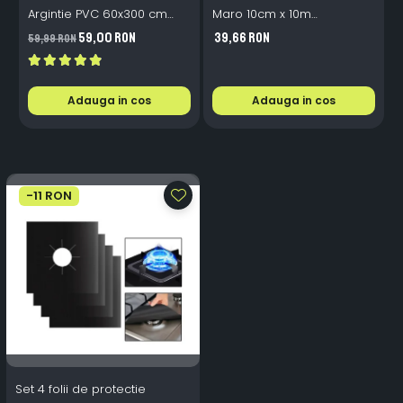
Argintie PVC 60x300 cm
Maro 10cm x 10m
Bucatarie Mobilier
Impermeabila Perete Scari
P
59,00 RON
39,66 RON
59,99 RON
4
Adauga in cos
Adauga in cos
-11 RON
Set 4 folii de protectie