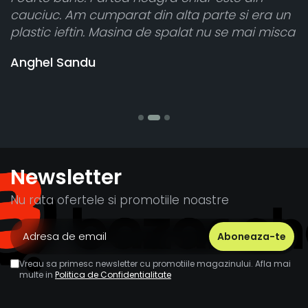
era un
atât de bine în curtea din spate. A primit to
i misca
cele 8 bucati dar una nu a funcționat,
vânzătorul a răspuns rapid și a rambursat
banii pentru 1 bucata, Multumesc
Stefania Mihai
Newsletter
Nu rata ofertele si promotiile noastre
Vreau sa primesc newsletter cu promotiile magazinului. Afla mai
multe in
Politica de Confidentialitate