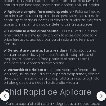
blocheaza vizibilitatea din exterior fara a elimina lumina
naturala din incapere, mentinand confortul vizual interior.
✔️
Aplicare simpla, fara scule speciale
- Folia se fixeaza
pe sticla umezita cu apa si detergent. Se racletaza de la
centru spre margini pentru eliminarea bulelor de aer, fara
adeziv chimic si fara risc de deteriorare a suprafetei.
✔️
Taiabila la orice dimensiune
- Cu o ruleta, un cutter
bine ascutit si o marja de 2-3 cm, folia se adapteaza la
orice fereastra, usa sau panou din sticla, indiferent de
format.
✔️
Demontare curata, fara reziduri
- Folia statica nu
lasa urme de adeziv pe sticla. Poate fi indepartata si
reaplicata, ceea ce o face potrivita si pentru spatii
inchiriate sau amenajari temporare.
✔️
Versatilitate ridicata
- Se potriveste pe ferestre de
locuinta, usi de birou din sticla, pereti despartitori, cabine
de dus, vitrine sau orice alta suprafata din sticla, oglinda
ori plexiglass care necesita discretie vizuala.
Ghid Rapid de Aplicare
1. Curata suprafata din sticla - degreseaza, indeparteaza