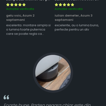
Achizitie verificata
Achizitie verificata
Ac
gelu voic,
Acum 2
iulian demeter,
Acum 3
m
saptamani
saptamani
s
excelenta. montare simpla si
excelente, au o lumina buna,
l
o lumina foarte puternica
perfecte pentru un atv
care se poate regla ca
intensitate
in
Toate sunt foarte luminoase și funcționeaz