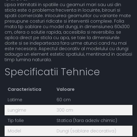
Lipsa intimitatii in spatiile cu geamuri mari sau usi din
sticla este o problema frecventa in locuinte, birouri si
spatii comerciale. Inlocuirea geamurilor cu variante mate
presupune costuri ridicate si interventii complexe. Folia
mata tip sablare cu model dungi, in dimensiunea 60x300
cm, ofera o solutie rapida, accesibila si reversibila: se
aplica direct pe sticla cu apa, se taie la dimensiunile
dorite si se indeparteaza fara urme atunci cand nu mai
este necesara. Aspectul decorativ al modelului cu dungi
adauga un element estetic spatiului, mentinand in acelasi
timp lumina naturala.
Specificatii Tehnice
Caracteristica
Valoare
Latime
60 cm
Lungime
300 cm
Tip folie
Statica (fara adeziv chimic)
Model
Dungi (sablare decorativa)