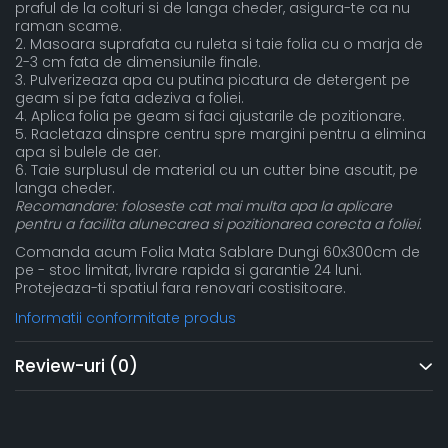
praful de la colturi si de langa cheder, asigura-te ca nu
raman scame.
2. Masoara suprafata cu ruleta si taie folia cu o marja de
2-3 cm fata de dimensiunile finale.
3. Pulverizeaza apa cu putina picatura de detergent pe
geam si pe fata adeziva a foliei.
4. Aplica folia pe geam si faci ajustarile de pozitionare.
5. Racletaza dinspre centru spre margini pentru a elimina
apa si bulele de aer.
6. Taie surplusul de material cu un cutter bine ascutit, pe
langa cheder.
Recomandare: foloseste cat mai multa apa la aplicare
pentru a facilita alunecarea si pozitionarea corecta a foliei.
Comanda acum Folia Mata Sablare Dungi 60x300cm de
pe - stoc limitat, livrare rapida si garantie 24 luni.
Protejeaza-ti spatiul fara renovari costisitoare.
Informatii conformitate produs
Review-uri
(0)