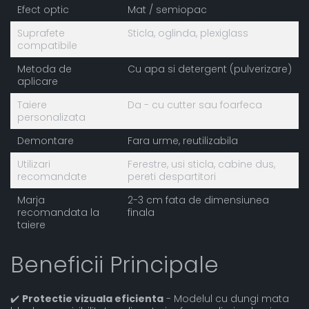
Efect optic
Mat / semiopac
Suprafete
Sticla, oglinda, plexiglass
compatibile
Metoda de
Cu apa si detergent (pulverizare)
aplicare
Taiere
Da - cu cutter sau foarfeca
personalizata
Demontare
Fara urme, reutilizabila
Utilizari
Ferestre, usi sticla, cabine dus,
recomandate
pereti despartitori
Marja
2-3 cm fata de dimensiunea
recomandata la
finala
taiere
Beneficii Principale
✔️
Protectie vizuala eficienta
- Modelul cu dungi mata