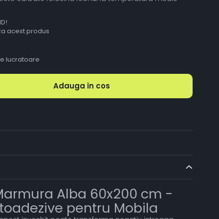
ID!
aza acest produs
le lucratoare
Adauga in cos
Marmura Alba 60x200 cm -
Autoadezive pentru Mobila