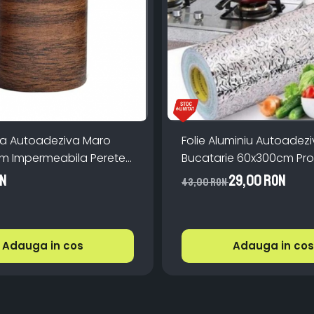
inta Autoadeziva Maro
Folie Aluminiu Autoadez
0m Impermeabila Perete
Bucatarie 60x300cm Pro
Aragaz Perete Impermea
ON
29,00 RON
43,00 RON
Adauga in cos
Adauga in cos