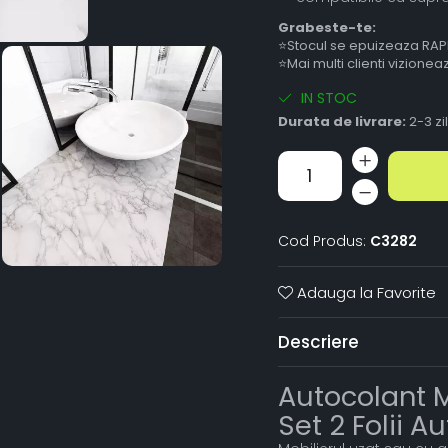
Grabeste-te:
⭐Stocul se epuizeaza RAP
⭐Mai multi clienti vizione
IN STOC
Durata de livrare:
2-3 zi
Cod Produs:
C3282
Adauga la Favorite
Descriere
Autocolant 
Set 2 Folii 