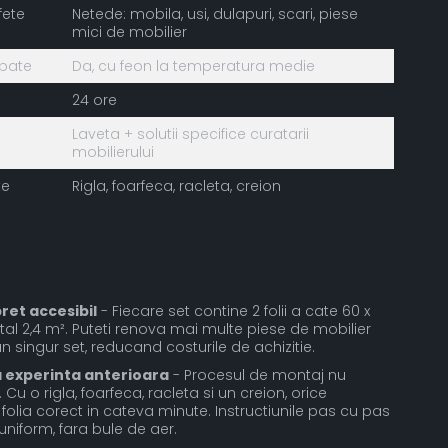
fete
Netede: mobila, usi, dulapuri, scari, piese
mici de mobilier
rbate
Da, cu feon la temperatura medie
24 ore
Laveta + solutii specifice curatarii
mobilierului
te
Rigla, foarfeca, racleta, creion
ret accesibil
- Fiecare set contine 2 folii a cate 60 x
tal 2,4 m². Puteti renova mai multe piese de mobilier
 singur set, reducand costurile de achizitie.
a experinta anterioara
- Procesul de montaj nu
Cu o rigla, foarfeca, racleta si un creion, orice
olia corect in cateva minute. Instructiunile pas cu pas
niform, fara bule de aer.