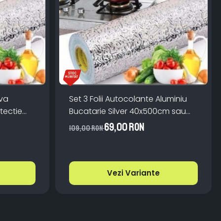
iva
Set 3 Folii Autocolante Aluminiu
tectie
Bucatarie Silver 40x500cm sau
bila
60x300cm
69,00 RON
109,00 RON
Vezi Variante