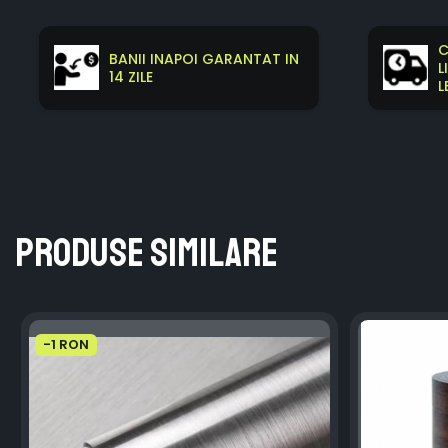
C
BANII INAPOI GARANTAT IN
L
14 ZILE
L
Produse similare
-1 RON