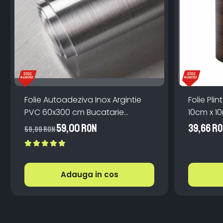
Folie Autoadeziva Inox Argintie
Folie Pl
PVC 60x300 cm Bucatarie
10cm x 1
Mobilier
Scari
59,00 RON
39,66 R
59,99 RON
Adauga in cos