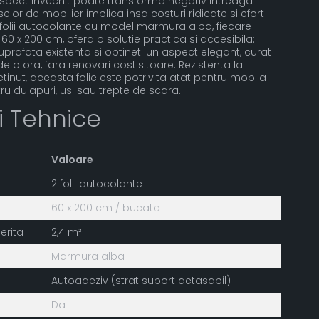
aspect invechit poate transforma negativ intreaga
elor de mobilier implica insa costuri ridicate si efort
2 folii autocolante cu model marmura alba, fiecare
 x 200 cm, ofera o solutie practica si accesibila:
suprafata existenta si obtineti un aspect elegant, curat
e o ora, fara renovari costisitoare. Rezistenta la
retinut, aceasta folie este potrivita atat pentru mobila
tru dulapuri, usi sau trepte de scara.
ii Tehnice
Valoare
2 folii autocolante
60 x 200 cm / bucata
erita
2,4 m²
Marmura alba
Autoadeziv (strat suport detasabil)
Da