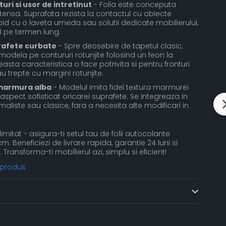
uri si usor de intretinut
- Folia este conceputa
intensa. Suprafata rezista la contactul cu obiecte
pid cu o laveta umeda sau solutii dedicate mobilierului,
 pe termen lung.
rafete curbate
- Spre deosebire de tapetul clasic,
modela pe contururi rotunjite folosind un feon la
ta caracteristica o face potrivita si pentru fronturi
au trepte cu margini rotunjite.
marmura alba
- Modelul imita fidel textura marmurei
spect sofisticat oricarei suprafete. Se integreaza in
liste sau clasice, fara a necesita alte modificari in
imitat - asigura-ti setul tau de folii autocolante
Beneficiezi de livrare rapida, garantie 24 luni si
. Transforma-ti mobilierul azi, simplu si eficient!
 produs