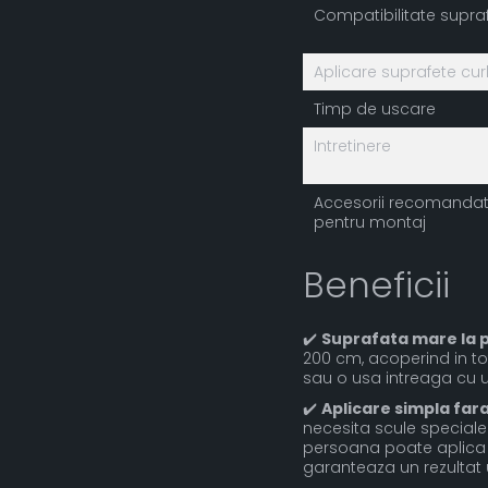
Compatibilitate supra
Aplicare suprafete cu
Timp de uscare
Intretinere
Accesorii recomanda
pentru montaj
Beneficii
✔️
Suprafata mare la p
200 cm, acoperind in to
sau o usa intreaga cu un
✔️
Aplicare simpla far
necesita scule speciale. 
persoana poate aplica f
garanteaza un rezultat u