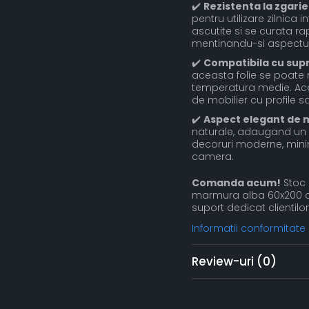
✔️
Rezistenta la zgariet
pentru utilizare zilnica 
ascutite si se curata ra
mentinandu-si aspectul
✔️
Compatibila cu sup
aceasta folie se poate 
temperatura medie. Aceas
de mobilier cu profile s
✔️
Aspect elegant de 
naturale, adaugand un a
decoruri moderne, minima
camera.
Comanda acum!
Stoc l
marmura alba 60x200 cm. 
suport dedicat clientilor
Informatii conformitate
Review-uri
(0)