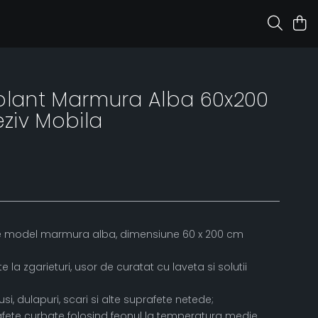
olant Marmura Alba 60x200
ziv Mobila
nte model marmura alba, dimensiune 60 x 200 cm
e la zgarieturi, usor de curatat cu laveta si solutii
si, dulapuri, scari si alte suprafete netede;
fete curbate folosind feonul la temperatura medie