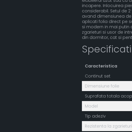
Mobilierul uzat sau cu 
incapere. Inlocuirea pies
considerabil. Setul de 
avand dimensiunea de 60
aplicati folia direct pe 
si modern in mai putin d
zgarieturi si usor de int
din dormitor, cat si pen
Specificat
Caracteristica
Continut set
Dimensiune folie
Suprafata totala acop
Model
Tip adeziv
Rezistenta la zgarieturi