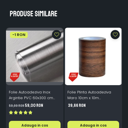
Produse similare
-1 RON
Folie Autoadeziva Inox
Folie Plinta Autoadeziva
F
Argintie PVC 60x300 cm
Maro 10cm x 10m
Bucatarie Mobilier
Impermeabila Perete Scari
P
59,00 RON
39,66 RON
59,99 RON
4
Adauga in cos
Adauga in cos