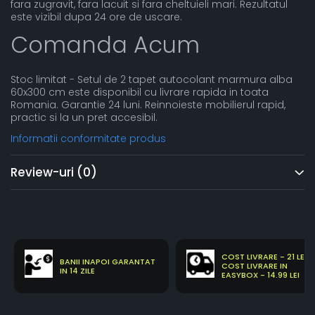
fara zugravit, fara lacuit si fara cheltuieli mari. Rezultatul
este vizibil dupa 24 ore de uscare.
Comanda Acum
Stoc limitat - Setul de 2 tapet autocolant marmura alba
60x300 cm este disponibil cu livrare rapida in toata
Romania. Garantie 24 luni. Reinnoieste mobilierul rapid,
practic si la un pret accesibil.
Informatii conformitate produs
Review-uri
(0)
COST LIVRARE - 21 LEI
BANII INAPOI GARANTAT
COST LIVRARE IN
IN 14 ZILE
EASYBOX - 14.99 LEI