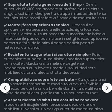
✔️
Suprafata totala generoasa de 3,6 mp
- Cele 2
bucati de 60x300 cm acopera suprafete extinse dintr-o
singura achizitie. Ideal pentru dulapuri mari, usi de interior
sau blaturi de mobilier fara a fi nevoie de mai multe seturi.
✔️
Montaj fara experienta tehnica
- Procesul de
aplicare se realizeaza cu unelte uzuale: rigla, foarfeca,
racleta si creion. Nu sunt necesare cunostinte de bricolaj.
Instructiunile pas cu pas incluse in set ghideaza aplicarea
corecta a foliei de la primul capac dezlipit pana la
netezirea cu racleta.
✔️
Rezistenta la zgarieturi si curatare simpla
- Folia
autocolanta suporta uzura zilnica specifica suprafetelor
de mobilier. Murdaria si urmele de degete se
indeparteaza cu o laveta umeda si solutii dedicate
mobilierului, fara a afecta stratul decorativ.
✔️
Compatibila cu suprafete curbate
- Cu ajutorul unui
feon setat la temperatura medie, folia devine flexibila si se
muleaza pe contururi curbe, extindand aria de utilizare la
piese de mobilier cu profile rotunjite sau cant curbat.
✔️
Aspect marmura alba fara costuri de renovare
-
Inlocuieste finisajele deteriorate sau decolorate ale
mobilierului vechi cu un design curat de marmura alba,