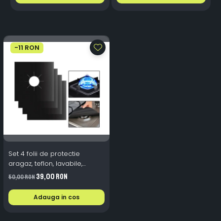
-11 RON
Set 4 folii de protectie
aragaz, teflon, lavabile,
reutilizabile, Negru/Gri
39,00 RON
50,00 RON
Adauga in cos