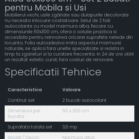
pentru Mobila si Usi
Mobilierul vechi, usile zgâriate sau dulapurile decolorate
nu necesita inlocuire costisitoare. Setul de 2 folii
autocolante cu model marmura alba, fiecare cu
dimensiunile 60x300 cm, ofera o solutie practica si
accesibila pentru reinnoirea oricarei suprafete netede din
locuinta. Folia autoadeziva imita aspectul marmurei
naturale, se aplica fara unelte specializate si rezista in
timp la zgarieturi si la curatare frecventa. In 24 de ore obtii
un rezultat estetic curat, fara costuri de renovare.
Specificatii Tehnice
Caracteristica
Valoare
Continut set
2 bucati autocolant
Dimensiuni per
60 x 300 cm
bucata
Suprafata totala set
3,6 mp
Model / Decor
Marmura alba