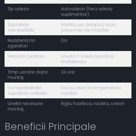
Tip adeziv
Autoadeziv (fara adeziv
suplimentar)
Suprafete
Mobila, usi, dulapuri, scari,
compatibile
piese mici de mobilier
Rezistenta la
Da
zgarieturi
Metoda curatare
Laveta + solutii specifice
mobilierului
Timp uscare dupa
24 ore
montaj
Compatibilitate
Da (cu feon la temperatura
suprafete curbate
medie)
Unelte necesare
Rigla, foarfeca, racleta, creion
montaj
Beneficii Principale