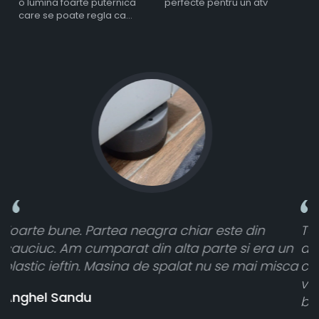
o lumina foarte puternica
perfecte pentru un atv
care se poate regla ca
intensitate
Toate sunt foarte luminoase și funcționează
a un
atât de bine în curtea din spate. A primit toat
isca
cele 8 bucati dar una nu a funcționat,
vânzătorul a răspuns rapid și a rambursat
banii pentru 1 bucata, Multumesc