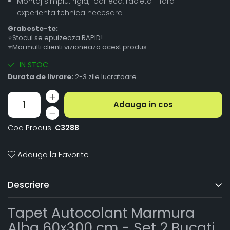
Montaj simplu: rigla, foarfeca, racleta - fara
experienta tehnica necesara
Grabeste-te:
⭐Stocul se epuizeaza RAPID!
⭐Mai multi clienti vizioneaza acest produs
IN STOC
Durata de livrare:
2-3 zile lucratoare
Adauga in cos
Cod Produs:
C3288
Adauga la Favorite
Descriere
Tapet Autocolant Marmura
Alba 60x300 cm - Set 2 Bucati