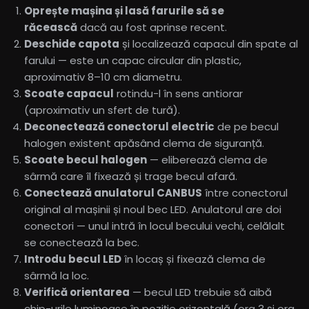
Oprește mașina și lasă farurile să se
răcească
dacă au fost aprinse recent.
Deschide capota
și localizează capacul din spate al
farului — este un capac circular din plastic,
aproximativ 8–10 cm diametru.
Scoate capacul
rotindu-l în sens antiorar
(aproximativ un sfert de tură).
Deconectează conectorul electric
de pe becul
halogen existent apăsând clema de siguranță.
Scoate becul halogen
— eliberează clema de
sârmă care îl fixează și trage becul afară.
Conectează anulatorul CANBUS
între conectorul
original al mașinii și noul bec LED. Anulatorul are doi
conectori — unul intră în locul becului vechi, celălalt
se conectează la bec.
Introdu becul LED
în locaș și fixează clema de
sârmă la loc.
Verifică orientarea
— becul LED trebuie să aibă
chip-urile luminoase în poziție orizontală (ora 3 și ora