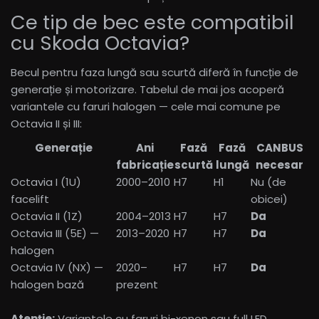
Ce tip de bec este compatibil
cu Skoda Octavia?
Becul pentru faza lungă sau scurtă diferă în funcție de
generație și motorizare. Tabelul de mai jos acoperă
variantele cu faruri halogen — cele mai comune pe
Octavia II și III:
Generație
Ani
Fază
Fază
CANBUS
fabricație
scurtă
lungă
necesar
Octavia I (1U)
2000–2010
H7
H1
Nu (de
facelift
obicei)
Octavia II (1Z)
2004–2013
H7
H7
Da
Octavia III (5E) —
2013–2020
H7
H7
Da
halogen
Octavia IV (NX) —
2020–
H7
H7
Da
halogen bază
prezent
Atenție:
Variantele cu faruri bi-xenon sau full LED