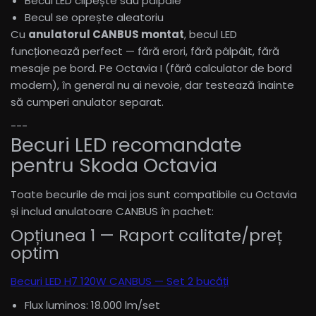
Becul LED clipește sau pâlpâie
Becul se oprește aleatoriu
Cu
anulatorul CANBUS montat
, becul LED
funcționează perfect — fără erori, fără pâlpâit, fără
mesaje pe bord. Pe Octavia I (fără calculator de bord
modern), în general nu ai nevoie, dar testează înainte
să cumperi anulator separat.
---
Becuri LED recomandate
pentru Skoda Octavia
Toate becurile de mai jos sunt compatibile cu Octavia
și includ anulatoare CANBUS în pachet:
Opțiunea 1 — Raport calitate/preț
optim
Becuri LED H7 120W CANBUS — Set 2 bucăți
Flux luminos: 18.000 lm/set