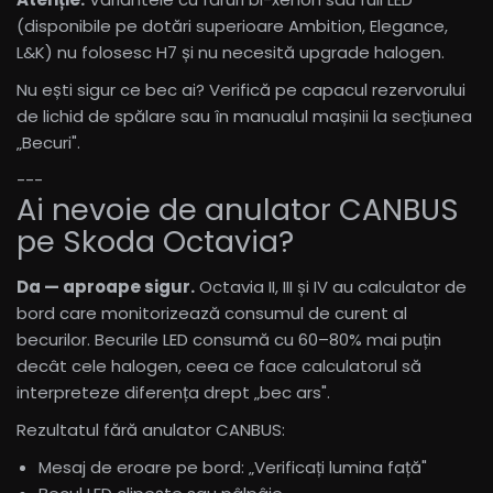
(disponibile pe dotări superioare Ambition, Elegance,
L&K) nu folosesc H7 și nu necesită upgrade halogen.
Nu ești sigur ce bec ai? Verifică pe capacul rezervorului
de lichid de spălare sau în manualul mașinii la secțiunea
„Becuri".
---
Ai nevoie de anulator CANBUS
pe Skoda Octavia?
Da — aproape sigur.
Octavia II, III și IV au calculator de
bord care monitorizează consumul de curent al
becurilor. Becurile LED consumă cu 60–80% mai puțin
decât cele halogen, ceea ce face calculatorul să
interpreteze diferența drept „bec ars".
Rezultatul fără anulator CANBUS:
Mesaj de eroare pe bord: „Verificați lumina față"