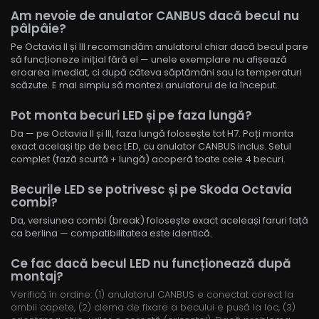
Am nevoie de anulator CANBUS dacă becul nu
pâlpâie?
Pe Octavia II și III recomandăm anulatorul chiar dacă becul pare
să funcționeze inițial fără el — unele exemplare nu afișează
eroarea imediat, ci după câteva săptămâni sau la temperaturi
scăzute. E mai simplu să montezi anulatorul de la început.
Pot monta becuri LED și pe faza lungă?
Da — pe Octavia II și III, faza lungă folosește tot H7. Poți monta
exact același tip de bec LED, cu anulator CANBUS inclus. Setul
complet (fază scurtă + lungă) acoperă toate cele 4 becuri.
Becurile LED se potrivesc și pe Skoda Octavia
combi?
Da, versiunea combi (break) folosește exact aceleași faruri față
ca berlina — compatibilitatea este identică.
Ce fac dacă becul LED nu funcționează după
montaj?
Verifică în ordine: (1) anulatorul CANBUS e conectat corect la
ambii capete, (2) clema de fixare a becului e pusă la loc, (3)