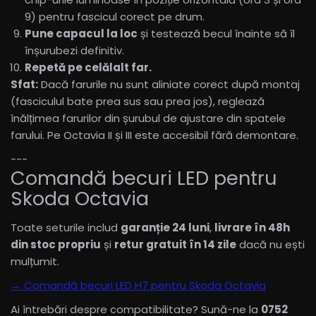
9) pentru fascicul corect pe drum.
Pune capacul la loc
și testează becul înainte să îl
înșurubezi definitiv.
Repetă pe celălalt far.
Sfat:
Dacă farurile nu sunt aliniate corect după montaj
(fasciculul bate prea sus sau prea jos), reglează
înălțimea farurilor din șurubul de ajustare din spatele
farului. Pe Octavia II și III este accesibil fără demontare.
---
Comandă becuri LED pentru
Skoda Octavia
Toate seturile includ
garanție 24 luni
,
livrare în 48h
din stoc propriu
și
retur gratuit în 14 zile
dacă nu ești
mulțumit.
→ Comandă becuri LED H7 pentru Skoda Octavia
Ai întrebări despre compatibilitate? Sună-ne la
0752