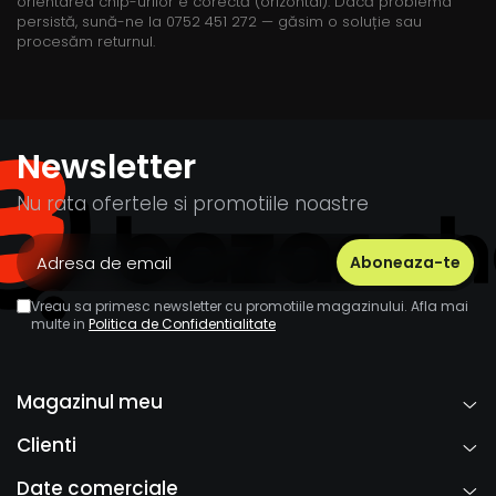
orientarea chip-urilor e corectă (orizontal). Dacă problema
persistă, sună-ne la 0752 451 272 — găsim o soluție sau
procesăm returnul.
Newsletter
Nu rata ofertele si promotiile noastre
Vreau sa primesc newsletter cu promotiile magazinului. Afla mai
multe in
Politica de Confidentialitate
Magazinul meu
Clienti
Date comerciale