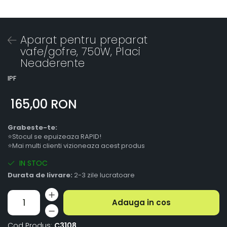
Aparat pentru preparat
vafe/gofre, 750W, Placi
Neaderente
IPF
165,00 RON
Grabeste-te:
⭐Stocul se epuizeaza RAPID!
⭐Mai multi clienti vizioneaza acest produs
IN STOC
Durata de livrare:
2-3 zile lucratoare
Adauga in cos
Cod Produs:
C3108