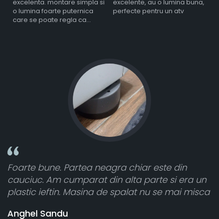
excelenta. montare simpla si
excelente, au o lumina buna,
l
o lumina foarte puternica
perfecte pentru un atv
care se poate regla ca
intensitate
r este din
Toate sunt foarte luminoase și fun
parte si era un
atât de bine în curtea din spate. A 
 nu se mai misca
cele 8 bucati dar una nu a funcțion
vânzătorul a răspuns rapid și a ra
banii pentru 1 bucata, Multumesc