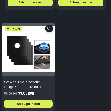
Adauga in cos
Adauga in cos
-11 RON
Set 4 folii de protectie
aragaz, teflon, lavabile,
reutilizabile, Negru/Gri
39,00 RON
50,00 RON
Adauga in cos