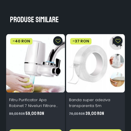
Produse similare
-40 RON
-37 RON
Filtru Purificator Apa
Banda super adeziva
S
Robinet 7 Niveluri Filtrare
transparenta 5m
Ceramice 2L/min
59,00 RON
39,00 RON
99,00 RON
76,00 RON
2