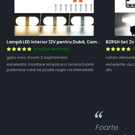
Lampă LED Interior 12V pentru Dubă, Camper și Rulotă - 180LED, 33 cm, 3 Temperaturii de Culoare, Intensitate Reglabilă, Iluminare Compartiment Marfă
Achizitie verificata
A
gelu voic,
Acum 2 saptamani
iulian demete
excelenta. montare simpla si o lumina foarte
excelente, au 
puternica care se poate regla ca intensitate
atv
Foarte