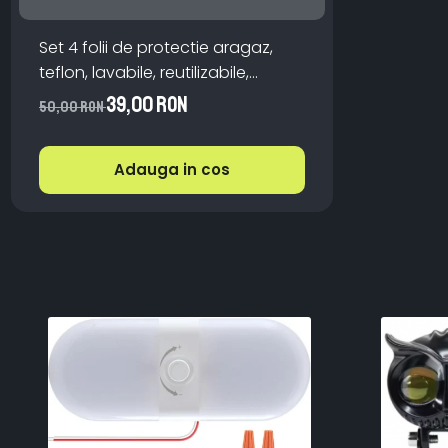
Set 4 folii de protectie aragaz,
teflon, lavabile, reutilizabile,
Negru/Gri
39,00 RON
50,00 RON
Adauga in cos