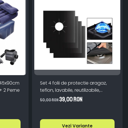
 145x90cm
Set 4 folii de protectie aragaz,
+ 2 Perne
teflon, lavabile, reutilizabile,
Negru/Gri
39,00 RON
50,00 RON
Vezi Variante