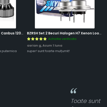
BZRSH Set 2 Becuri LED H7 V20 Canbus 120W 12000 Lumeni Alb Rece 6000K Fara Eroare
BZRSH Set 2 Becuri Halogen H7 Xenon Look 12V 55W 5000K Lumina Alba
Achizitie verificata
asrian g,
Acum 1 luna
a puternica
super! sunt foarte mulțumit!
Toate sunt