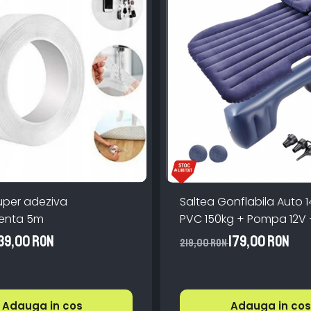
uper adeziva
Saltea Gonflabila Auto
transparenta 5m
PVC 150kg + Pompa 12V 
39,00 RON
179,00 RON
219,00 RON
Adauga in cos
Adauga in cos