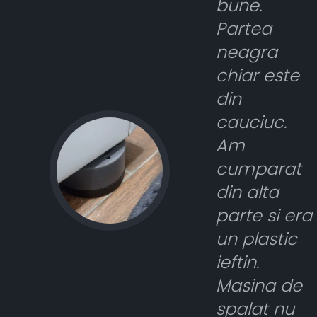
bune.
Partea
neagra
chiar este
din
cauciuc.
Am
cumparat
din alta
parte si era
un plastic
ieftin.
Masina de
spalat nu