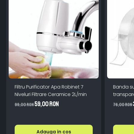
Filtru Purificator Apa Robinet 7
Banda s
Niveluri Filtrare Ceramice 2L/min
59,00 RON
99,00 RON
76,00 RON
Adauga in cos