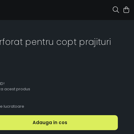
forat pentru copt prajituri
ID!
aza acest produs
le lucratoare
Adauga in cos