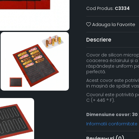
Cod Produs:
C3334
Adauga la Favorite
Descriere
Covor de silicon micrope
coacerea éclairului și a
răspândește uniform pe
perfectă.
Acest covor este potrivi
in mașină de spălat vas
Covorul este potrivită p
C (+ 446 ° F).
Dimensiune covor: 30 
Informatii conformitate
Review-uri
(0)