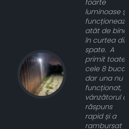
foarte
luminoase și
funcționeaz
atât de bine
în curtea din
spate. A
primit toate
cele 8 bucat
dar una nu 
funcționat,
vânzătorul a
răspuns
rapid și a
rambursat