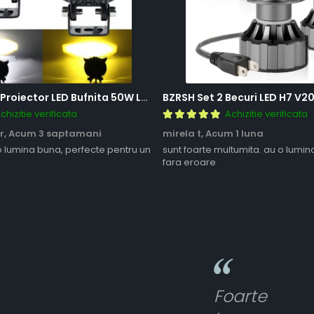
BZRSH Set 2x Proiector LED Bufnita 50W Lupa 2 Faze Alb-Galben 12-24V Moto ATV
chizitie verificata
Achizitie verificata
r,
Acum 3 saptamani
mirela t,
Acum 1 luna
o lumina buna, perfecte pentru un
sunt foarte multumita. au o lumin
fara eroare
Foarte