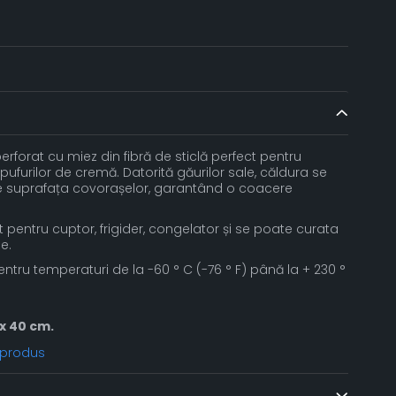
rforat cu miez din fibră de sticlă perfect pentru
 pufurilor de cremă. Datorită găurilor sale, căldura se
 suprafața covorașelor, garantând o coacere
t pentru cuptor, frigider, congelator și se poate curata
e.
entru temperaturi de la -60 ° C (-76 ° F) până la + 230 °
x 40 cm.
 produs