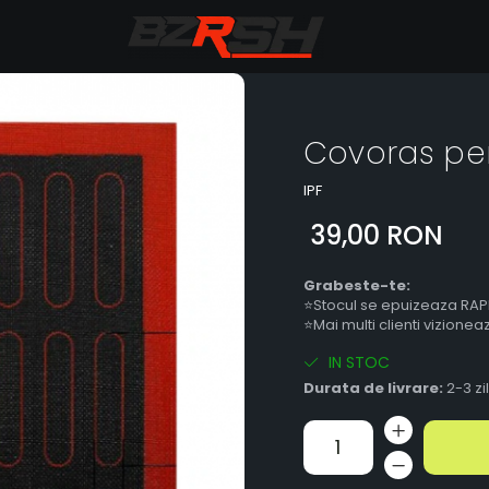
Covoras per
IPF
39,00 RON
Grabeste-te:
⭐Stocul se epuizeaza RAP
⭐Mai multi clienti vizione
IN STOC
Durata de livrare:
2-3 zi