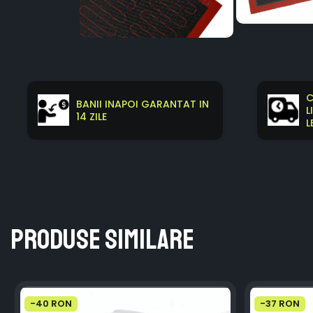
Distribuie
pe
Facebook
C
BANII INAPOI GARANTAT IN
L
14 ZILE
L
Produse similare
-40 RON
-37 RON