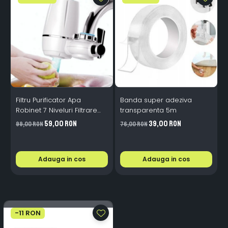
Filtru Purificator Apa
Banda super adeziva
S
Robinet 7 Niveluri Filtrare
transparenta 5m
Ceramice 2L/min
59,00 RON
39,00 RON
99,00 RON
76,00 RON
2
Adauga in cos
Adauga in cos
-11 RON