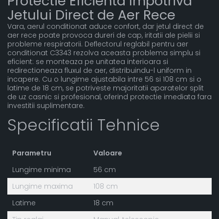
Protectie Eficienta Impotriva
Jetului Direct de Aer Rece
Vara, aerul conditionat aduce confort, dar jetul direct de
aer rece poate provoca dureri de cap, iritatii ale pielii si
probleme respiratorii. Deflectorul reglabil pentru aer
conditionat C3343 rezolva aceasta problema simplu si
eficient: se monteaza pe unitatea interioara si
redirectioneaza fluxul de aer, distribuindu-l uniform in
incapere. Cu o lungime ajustabila intre 56 si 108 cm si o
latime de 18 cm, se potriveste majoritatii aparatelor split
de uz casnic si profesional, oferind protectie imediata fara
investitii suplimentare.
Specificatii Tehnice
Parametru
Valoare
Lungime minima
56 cm
Lungime maxima
108 cm
Latime
18 cm