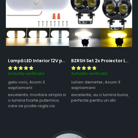
Lampă LED Interior 12V pentru Dubă, Camper și Rulotă - 180LED, 33 cm, 3 Temperaturii de Culoare, Intensitate Reglabilă, Iluminare Compartiment Marfă
BZRSH Set 2x Proiector LED Bufnita 50W Lupa 2 Faze Alb-Galben 12-24V Moto ATV
Achizitie verificata
Achizitie verificata
Ac
gelu voic,
Acum 2
iulian demeter,
Acum 3
m
saptamani
saptamani
s
excelenta. montare simpla si
excelente, au o lumina buna,
l
o lumina foarte puternica
perfecte pentru un atv
care se poate regla ca
intensitate