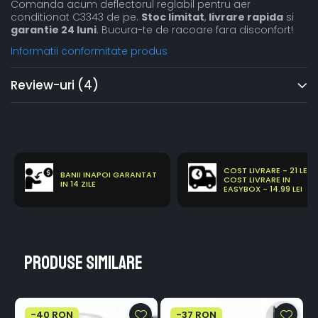
Comanda acum deflectorul reglabil pentru aer
conditionat C3343 de pe.
Stoc limitat
,
livrare rapida
si
garantie 24 luni
. Bucura-te de racoare fara disconfort!
Informatii conformitate produs
Review-uri
(4)
COST LIVRARE - 21 LEI
BANII INAPOI GARANTAT
COST LIVRARE IN
IN 14 ZILE
EASYBOX - 14.99 LEI
Produse similare
-40 RON
-37 RON