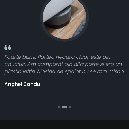
te din
Toate sunt foarte luminoase și funcțio
 si era un
atât de bine în curtea din spate. A primi
e mai misca
cele 8 bucati dar una nu a funcționat,
vânzătorul a răspuns rapid și a rambur
banii pentru 1 bucata, Multumesc
Stefania Mihai