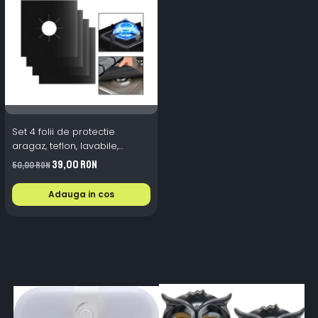
Set 4 folii de protectie
aragaz, teflon, lavabile,
reutilizabile, Negru/Gri
39,00 RON
50,00 RON
Adauga in cos