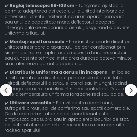
✔️
Reglaj telescopic 56-108 cm
- Lungimea ajustabila
permite adaptarea deflectorului la unitati interioare de
dimensiuni diferite. Indiferent ca ai un aparat compact
sau unul de capacitate mare, deflectorul acopera
intreaga grila de evacuare a aerului, asigurand o deviere
uniforma a fluxului.
✔️
Montaj rapid fara scule
- Produsul se prinde direct pe
unitatea interioara a aparatului de aer conditionat prin
sistem de fixare simplu, fara a necesita burghie, suruburi
sau cunostinte tehnice. Instalarea dureaza cateva minute
si nu afecteaza garantia aparatului.
✔️
Distributie uniforma a aerului in incapere
- In loc sa
trimita aerul rece direct spre persoanele aflate in fata
unitatii, deflectorul il distribuie lateral sau in unghi, racind
intreaga camera mai eficient si mai confortabil. Rezultatul
este o temperatura uniforma fara zone reci sau calde.
✔️
Utilizare versatila
- Potrivit pentru dormitoare,
sufragerii, birouri, sali de conferinta sau spatii comerciale.
Ori de cate ori unitatea de aer conditionat este
amplasata deasupra sau in apropierea locurilor de stat,
deflectorul ofera confortul necesar fara a compromite
racirea spatiului.