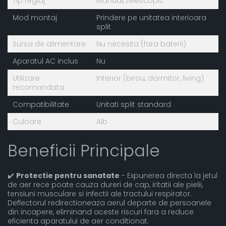
Tip reglaj
Manual, telescopic
Mod montaj
Prindere pe unitatea interioara
split
Sursa de alimentare
Nu necesita (fara baterii)
Aparatul AC inclus
Nu
Utilizare
Interior (birou, dormitor, living)
recomandata
Compatibilitate
Unitati split standard
Culoare
Alb
Beneficii Principale
✔️
Protectie pentru sanatate
- Expunerea directa la jetul
de aer rece poate cauza dureri de cap, iritatii ale pielii,
tensiuni musculare si infectii ale tractului respirator.
Deflectorul redirectioneaza aerul departe de persoanele
din incapere, eliminand aceste riscuri fara a reduce
eficienta aparatului de aer conditionat.