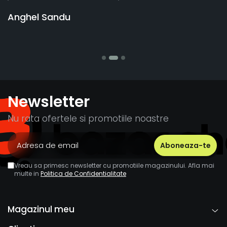
v
Anghel Sandu
b
S
Newsletter
Nu rata ofertele si promotiile noastre
Vreau sa primesc newsletter cu promotiile magazinului. Afla mai
multe in
Politica de Confidentialitate
Magazinul meu