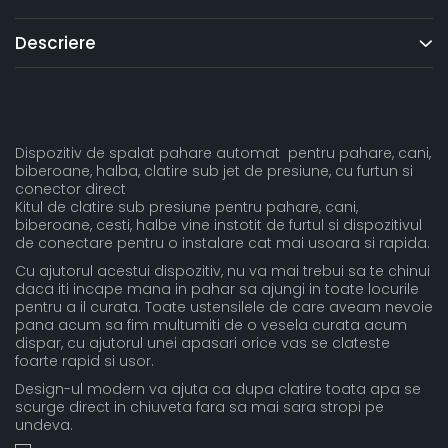
Descriere
Dispozitiv de spalat pahare automat pentru pahare, cani,
biberoane, halba, clatire sub jet de presiune, cu furtun si
conector direct
Kitul de clatire sub presiune pentru pahare, cani,
biberoane, cesti, halbe vine instotit de furtul si dispozitivul
de conectare pentru o instalare cat mai usoara si rapida.
Cu ajutorul acestui dispozitiv, nu va mai trebui sa te chinui
daca iti incape mana in pahar sa ajungi in toate locurile
pentru a il curata. Toate ustensilele de care aveam nevoie
pana acum sa fim multumiti de o vesela curata acum
dispar, cu ajutorul unei apasari orice vas se clateste
foarte rapid si usor.
Design-ul modern va ajuta ca dupa clatire toata apa se
scurge direct in chiuveta fara sa mai sara stropi pe
undeva.