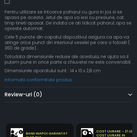
Pentru utilizare se intoarce paharul cu gura in jos si se
apasa pe acesta. Jetul de apa va iesi cu presiune, cat
timp tineti apasat. De indata ce ati ridicat paharul, apa se
opreste automat.
Cele 5 puncte din capatul dispozitivul asigura ca apa va
atinge orice punct din interiorul veselei pe care o folositi (
360 de grade) .
Totodata dimensiunile reduse ale acestuia, ne ajuta sa il
putem pune in orice parte a chiuvetei ne este convenabil.
Dimensiunile aparatului sunt : 14 x 13 x 2,8 cm
Informatii conformitate produs
Review-uri
(0)
COST LIVRARE - 21 LEI
BANII INAPOI GARANTAT
COST LIVRARE IN