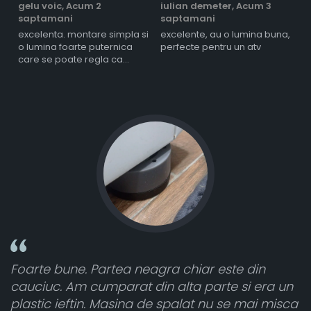
gelu voic,
Acum 2
iulian demeter,
Acum 3
m
saptamani
saptamani
s
excelenta. montare simpla si
excelente, au o lumina buna,
l
o lumina foarte puternica
perfecte pentru un atv
care se poate regla ca
intensitate
Foarte bune. Partea neagra chiar este din
T
cauciuc. Am cumparat din alta parte si era un
a
plastic ieftin. Masina de spalat nu se mai misca
c