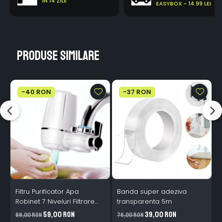
IN 14 ZILE
EASYBOX - 14.99 LEI
Produse similare
-40 RON
-37 RON
Filtru Purificator Apa
Banda super adeziva
S
Robinet 7 Niveluri Filtrare
transparenta 5m
Ceramice 2L/min
59,00 RON
39,00 RON
99,00 RON
76,00 RON
2