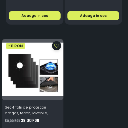
Adauga in cos
Adauga in cos
-11 RON
Set 4 folii de protectie
aragaz, teflon, lavabile,
reutilizabile, Negru/Gri
39,00 RON
50,00 RON