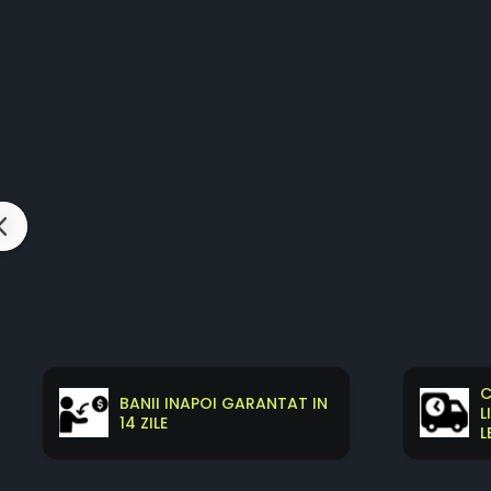
C
BANII INAPOI GARANTAT IN
L
14 ZILE
L