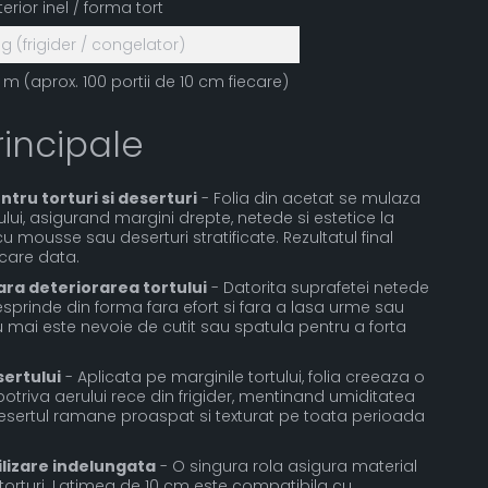
terior inel / forma tort
ig (frigider / congelator)
 m (aprox. 100 portii de 10 cm fiecare)
rincipale
tru torturi si deserturi
- Folia din acetat se mulaza
lului, asigurand margini drepte, netede si estetice la
u mousse sau deserturi stratificate. Rezultatul final
ecare data.
ra deteriorarea tortului
- Datorita suprafetei netede
desprinde din forma fara efort si fara a lasa urme sau
u mai este nevoie de cutit sau spatula pentru a forta
ertului
- Aplicata pe marginile tortului, folia creeaza o
otriva aerului rece din frigider, mentinand umiditatea
 Desertul ramane proaspat si texturat pe toata perioada
tilizare indelungata
- O singura rola asigura material
 torturi. Latimea de 10 cm este compatibila cu