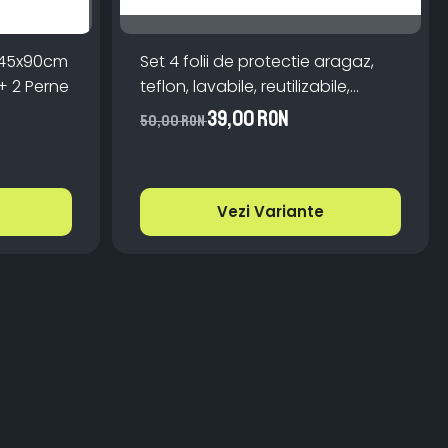
 145x90cm
Set 4 folii de protectie aragaz,
+ 2 Perne
teflon, lavabile, reutilizabile,
Negru/Gri
39,00 RON
50,00 RON
Vezi Variante