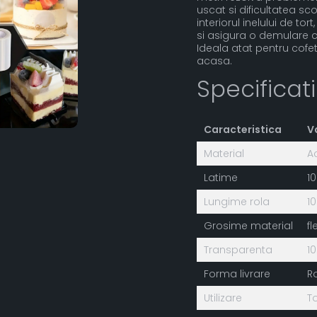
uscat si dificultatea sco
interiorul inelului de to
si asigura o demulare cu
Ideala atat pentru cofet
acasa.
Specificat
Caracteristica
V
Material
A
Latime
1
Lungime rola
10
Grosime material
fl
Transparenta
1
Forma livrare
R
Utilizare
To