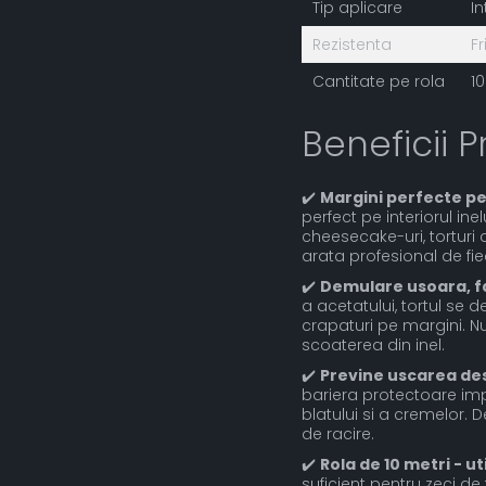
Tip aplicare
In
Rezistenta
Fr
Cantitate pe rola
10
Beneficii P
✔️
Margini perfecte pen
perfect pe interiorul ine
cheesecake-uri, torturi c
arata profesional de fi
✔️
Demulare usoara, fa
a acetatului, tortul se 
crapaturi pe margini. N
scoaterea din inel.
✔️
Previne uscarea des
bariera protectoare imp
blatului si a cremelor.
de racire.
✔️
Rola de 10 metri - u
suficient pentru zeci de