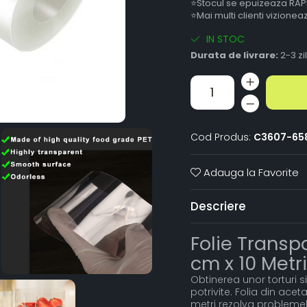
⭐Stocul se epuizeaza RAP
⭐Mai multi clienti vizione
IN STOC
Durata de livrare:
2-3 zi
Cod Produs:
C3607-65
Adauga la Favorite
Descriere
Folie Transp
cm x 10 Metri
Obtinerea unor torturi s
potrivite. Folia din ace
metri rezolva problemel