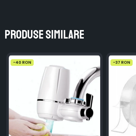
Produse similare
-40 RON
-37 RON