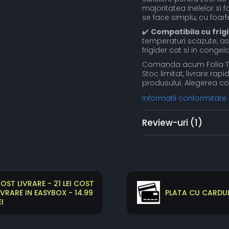
majoritatea inelelor si 
se face simplu, cu foarf
✔️
Compatibila cu frigi
temperaturi scazute, astf
frigider cat si in cong
Comanda acum Folia Tra
Stoc limitat, livrare ra
produsului. Alegerea co
Informatii conformitate
Review-uri
(1)
OST LIVRARE - 21 LEI COST
IVRARE IN EASYBOX - 14.99
PLATA CU CARDUL
EI