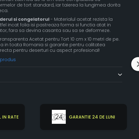
formelor de tort standard, iar taierea la lungimea dorita
eca.
derul si congelatorul
- Materialul acetat rezista la
el incat folia isi pastreaza forma si functia atat in
elator, fara sa devina casanta sau sa se deformeze.
nsparenta Acetat pentru Tort 10 cm x 10 metri de pe.
pida in toata Romania si garantie pentru calitatea
recta pentru deserturi cu aspect profesional!
 produs
 IN RATE
GARANTIE 24 DE LUNI