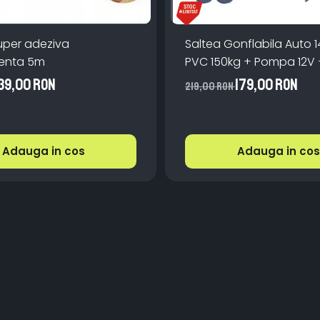
uper adeziva
Saltea Gonflabila Auto
transparenta 5m
PVC 150kg + Pompa 12V 
39,00 RON
179,00 RON
219,00 RON
Adauga in cos
Adauga in cos