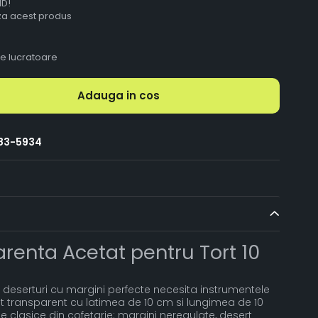
ID!
aza acest produs
le lucratoare
Adauga in cos
83-5934
arenta Acetat pentru Tort 10
i deserturi cu margini perfecte necesita instrumentele
tat transparent cu latimea de 10 cm si lungimea de 10
e clasice din cofetarie: margini neregulate, desert