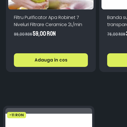
Filtru Purificator Apa Robinet 7
Banda s
Niveluri Filtrare Ceramice 2L/min
59,00 RON
99,00 RON
76,00 RON
Adauga in cos
-11 RON