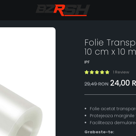
Folie Trans
10 cm x 10 m
IPF
1 Review
24,00 
29,49 RON
Folie acetat transpar
Protejeaza marginile t
Faciliteaza demulare
Grabeste-te: