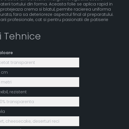
aterii tortului din forma. Aceasta folie se aplica rapid in
rt, protejeaza crema si blatul, permite racierea uniforma
rata, fara sa deterioreze aspectul final al preparatului.
arii profesionale, cat si pentru pasionatii de patiserie
ii Tehnice
aloare
cetat transparent
0 cm
 metri
exibil, rezistent
00% transparenta
ola
rt, cheesecake, deserturi reci