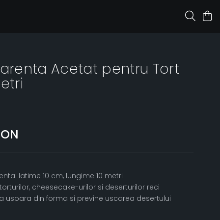
parenta Acetat pentru Tort
etri
RON
enta: latime 10 cm, lungime 10 metri
orturilor, cheesecake-urilor si deserturilor reci
a usoara din forma si previne uscarea desertului