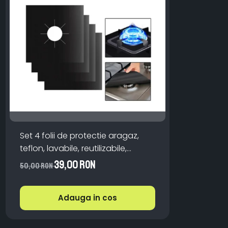
Set 4 folii de protectie aragaz,
teflon, lavabile, reutilizabile,
Negru/Gri
39,00 RON
50,00 RON
Adauga in cos