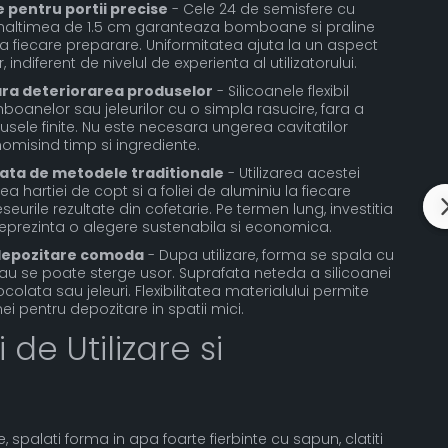
 pentru portii precise
- Cele 24 de semisfere cu
 inaltimea de 1.5 cm garanteaza bomboane si praline
la fiecare preparare. Uniformitatea ajuta la un aspect
r, indiferent de nivelul de experienta al utilizatorului.
ra deteriorarea produselor
- Silicoanele flexibil
anelor sau jeleurilor cu o simpla rasucire, fara a
ele finite. Nu este necesara ungerea cavitatilor
onomisind timp si ingrediente.
ata de metodele traditionale
- Utilizarea acestei
a hartiei de copt si a foliei de aluminiu la fiecare
urile rezultate din cofetarie. Pe termen lung, investitia
 reprezinta o alegere sustenabila si economica.
 depozitare comoda
- Dupa utilizare, forma se spala cu
sau se poate sterge usor. Suprafata neteda a silicoanei
ocolata sau jeleuri. Flexibilitatea materialului permite
ei pentru depozitare in spatii mici.
 de Utilizare si
e, spalati forma in apa foarte fierbinte cu sapun, clatiti