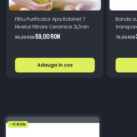
Filtru Purificator Apa Robinet 7
Banda s
Niveluri Filtrare Ceramice 2L/min
59,00 RON
99,00 RON
76,00 RON
Adauga in cos
-11 RON