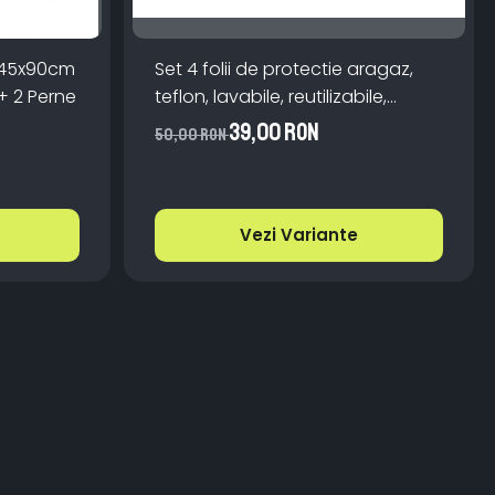
 145x90cm
Set 4 folii de protectie aragaz,
+ 2 Perne
teflon, lavabile, reutilizabile,
Negru/Gri
39,00 RON
50,00 RON
Vezi Variante