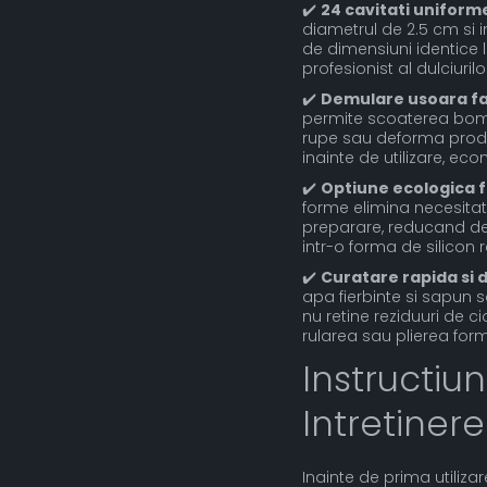
✔️
24 cavitati uniforme
diametrul de 2.5 cm si
de dimensiuni identice 
profesionist al dulciurilo
✔️
Demulare usoara fa
permite scoaterea bombo
rupe sau deforma produs
inainte de utilizare, ec
✔️
Optiune ecologica f
forme elimina necesitate
preparare, reducand dese
intr-o forma de silicon
✔️
Curatare rapida si
apa fierbinte si sapun 
nu retine reziduuri de ci
rularea sau plierea form
Instructiuni
Intretinere
Inainte de prima utilizar