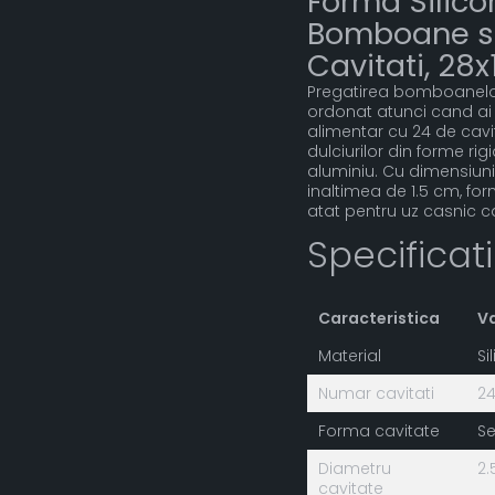
Forma Silico
Bomboane si 
Cavitati, 28
Pregatirea bomboanelor
ordonat atunci cand ai i
alimentar cu 24 de cavit
dulciurilor din forme rig
aluminiu. Cu dimensiuni 
inaltimea de 1.5 cm, for
atat pentru uz casnic ca
Specificat
Caracteristica
V
Material
Si
Numar cavitati
2
Forma cavitate
Se
Diametru
2.
cavitate