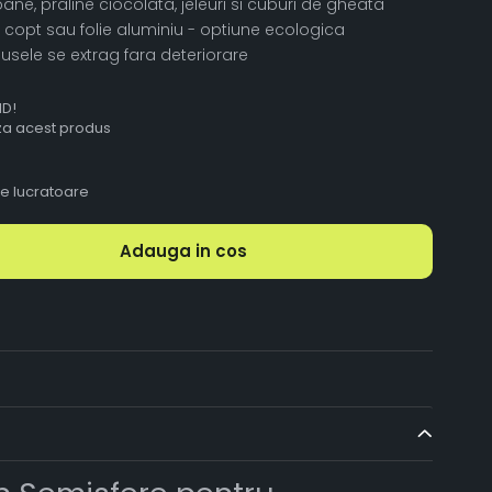
e, praline ciocolata, jeleuri si cuburi de gheata
 copt sau folie aluminiu - optiune ecologica
usele se extrag fara deteriorare
ID!
aza acest produs
le lucratoare
Adauga in cos