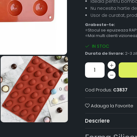
Ideala pentru bomboan
Nu necesita hartie de
Usor de curatat, prod
Grabeste-te:
⭐Stocul se epuizeaza RAP
⭐Mai multi clienti vizione
IN STOC
Durata de livrare:
2-3 zi
Cod Produs:
C3837
Adauga la Favorite
Descriere