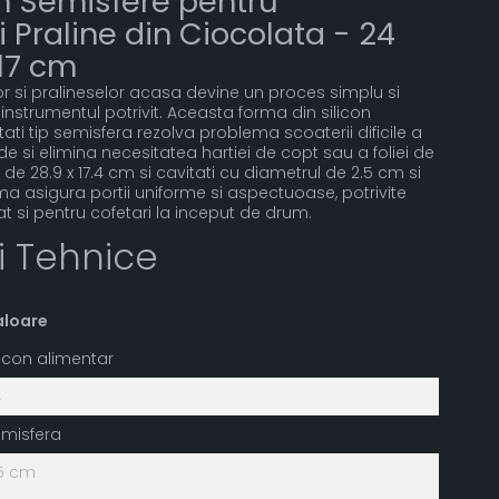
n Semisfere pentru
Praline din Ciocolata - 24
x17 cm
 si pralineselor acasa devine un proces simplu si
nstrumentul potrivit. Aceasta forma din silicon
ati tip semisfera rezolva problema scoaterii dificile a
ide si elimina necesitatea hartiei de copt sau a foliei de
de 28.9 x 17.4 cm si cavitati cu diametrul de 2.5 cm si
ma asigura portii uniforme si aspectuoase, potrivite
t si pentru cofetari la inceput de drum.
ii Tehnice
aloare
licon alimentar
4
misfera
5 cm