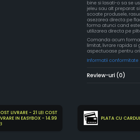
bine si lasati-o sa se u
jeleu sau alt preparat si
scoate produsele, rasuci
asezarea directa pe flac
forma atunci cand este 
utilizarea directa pe pl
Comanda acum forma de
limitat, livrare rapida si
aspectuoase pentru ori
Informatii conformitate
Review-uri
(0)
OST LIVRARE - 21 LEI COST
IVRARE IN EASYBOX - 14.99
PLATA CU CARDUL
EI