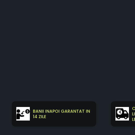
C
BANII INAPOI GARANTAT IN
L
14 ZILE
L