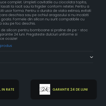
suce complet. Umpleti cavitatile cu ciocolata topita,
 lasati la racit sau la frigider conform retetei. Pentru a
ti usor forma. Pentru o durata de viata extinsa, evitati
ara deschisa sau pe ochiul aragazului si nu incalziti
goala. Formele din silicon nu sunt compatibile cu
ita sau pe foc deschis.
 silicon pentru bomboane si praline de pe - stoc
 garantie 24 luni. Pregateste dulciuri uniforme si
ce ocazie!
 produs
 IN RATE
GARANTIE 24 DE LUNI