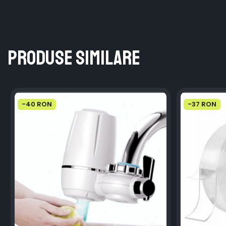
Produse similare
-40 RON
-37 RON