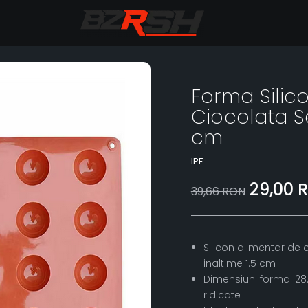
Forma Silic
Ciocolata S
cm
IPF
29,00 
39,66 RON
Silicon alimentar de c
inaltime 1.5 cm
Dimensiuni forma: 28.
ridicate