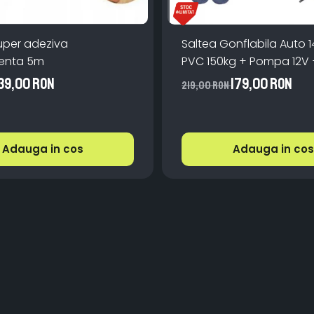
uper adeziva
Saltea Gonflabila Auto
transparenta 5m
PVC 150kg + Pompa 12V 
39,00 RON
179,00 RON
219,00 RON
Adauga in cos
Adauga in cos