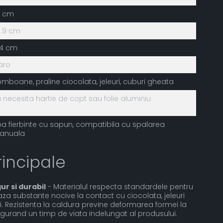
5 cm
8.9 cm
.4 cm
aro
mboane, praline ciocolata, jeleuri, cuburi gheata
 necesita hartie de copt sau folie aluminiu
a fierbinte cu sapun, compatibila cu spalarea
anuala
rincipale
ur si durabil
- Materialul respecta standardele pentru
aza substante nocive la contact cu ciocolata, jeleuri
i. Rezistenta la caldura previne deformarea formei la
sigurand un timp de viata indelungat al produsului.