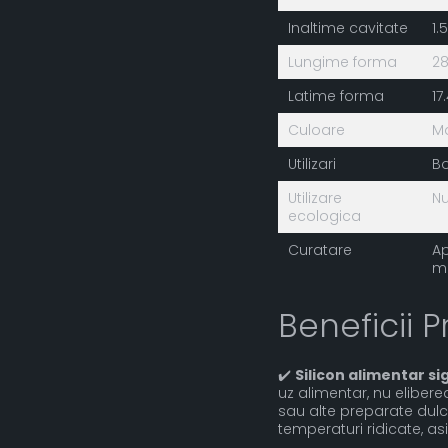
Inaltime cavitate
1.
Lungime forma
2
Latime forma
17
Culoare
M
Utilizari
Bo
Utilizare
Nu
ecologica
Curatare
Ap
m
Beneficii P
✔️
Silicon alimentar sig
uz alimentar, nu elibere
sau alte preparate dulc
temperaturi ridicate, a