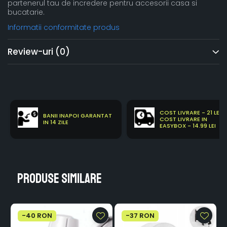
partenerul tau de incredere pentru accesorii casa si
bucatarie.
Informatii conformitate produs
Review-uri
(0)
COST LIVRARE - 21 LEI
BANII INAPOI GARANTAT
COST LIVRARE IN
IN 14 ZILE
EASYBOX - 14.99 LEI
Produse similare
-40 RON
-37 RON