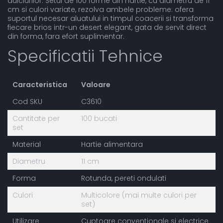
dulciurilor. Setul de 100 forme din hartie, cu diametru de 11
cm si culori variate, rezolva ambele probleme: ofera
suportul necesar aluatului in timpul coacerii si transforma
fiecare brios intr-un desert elegant, gata de servit direct
din forma, fara efort suplimentar.
Specificatii Tehnice
Caracteristica
Valoare
Cod SKU
C3610
Cantitate per
100 bucati
set
Material
Hartie alimentara
Diametru
11 cm
Forma
Rotunda, pereti ondulati
Culori
Multicolore (mai multe culori per
set)
Utilizare
Cuptoare conventionale si electrice