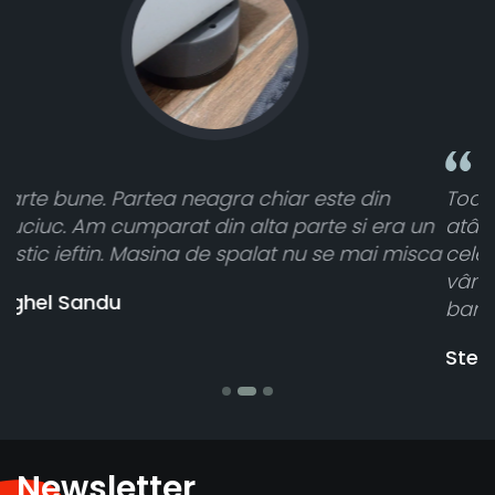
Toate sunt foarte luminoase și funcționează
a un
atât de bine în curtea din spate. A primit toat
misca
cele 8 bucati dar una nu a funcționat,
vânzătorul a răspuns rapid și a rambursat
banii pentru 1 bucata, Multumesc
Stefania Mihai
Newsletter