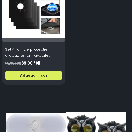
Set 4 folii de protectie
aragaz, teflon, lavabile,
reutilizabile, Negru/Gri
39,00 RON
50,00 RON
Adauga in cos