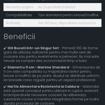
Necesita ungere
Nu (suprafata tratata)
Compatibilitate
Tavi standard pentru briose/muffins
Ambalaj
Set 100 buc, depozitare compacta
Beneficii
✔️
100 Bucati Intr-un Singur Set
- Primesti 100 de forme
gata de utilizare, suficiente pentru mai multe serii de
coacere sau pentru evenimente si petreceri. Nu mai este
nevoie sa cumperi des, economisind timp si bani.
✔️
Diametru 11 cm - Marime Standard
- Dimensiunea de
11 cm este compatibila cu majoritatea tavilor pentru
briose si muffins de pe piata. Aluatul se distribuie uniform,
iar briosele cresc regulat pentru un aspect profesional.
✔️
Hartie Alimentara Rezistenta la Caldura
- Materialul
este special conceput pentru utilizare in cuptor, rezistant
la temperaturile necesare coacerii. Nu elibereaza
substante nocive si mentine integritatea formei pe toata
durata procesului de coacere.