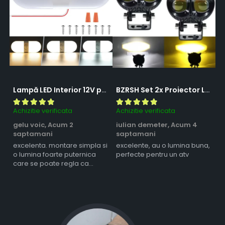
Lampă LED Interior 12V pentru Dubă, Camper și Rulotă - 180LED, 33 cm, 3 Temperaturii de Culoare, Intensitate Reglabilă, Iluminare Compartiment Marfă
BZRSH Set 2x Proiector LED Bufnita 50W Lupa 2 Faze Alb-Galben 12-24V Moto ATV
Achizitie verificata
Achizitie verificata
Ac
gelu voic,
Acum 2
iulian demeter,
Acum 4
m
saptamani
saptamani
s
excelenta. montare simpla si
excelente, au o lumina buna,
l
o lumina foarte puternica
perfecte pentru un atv
care se poate regla ca
intensitate