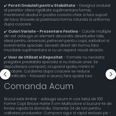
✔️
Pereti Ondulati pentru Stabilitate
- Designul ondulat
al peretilor ofera rigiditate suplimentara formei,
mentinand aluatul in pozitia corecta chiar si fara suport
de tava. Briosele isi pastreaza forma rotunda si uniforma
dupa coacere.
✔️
Culori Variate - Prezentare Festiva
- Culorile multiple
din set adauga un element decorativ deserturilor tale,
ideal pentru aniversari, petreceri pentru copii, sarbatori si
evenimente speciale. Servesti direct din forma, fara
murdarie suplimentara si cu un aspect vizual atractiv.
✔️
Usor de Utilizat si Depozitat
- Formele nu necesita
pregatire prealabila speciala si nu trebuie unse. Se
depoziteaza compact, ocupand spatiu minim in
bucatarie. Curatenia dupa coacere se reduce
semnificativ - folosesti si arunci, fara spalat tavi.
Comanda Acum
Stocul este limitat - adauga acum in cos Setul de 100
Forme Copt Briose Hartie 11 cm Multicolore si bucura-te de
livrare rapida la domiciliu. Garantie 24 de luni pentru
calitatea produselor. Cumpara sigur si rapid exclusiv pe -