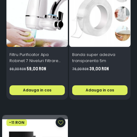
Filtru Purificator Apa
Banda super adeziva
S
Robinet 7 Niveluri Filtrare
transparenta 5m
Ceramice 2L/min
59,00 RON
39,00 RON
99,00 RON
76,00 RON
2
Adauga in cos
Adauga in cos
-11 RON