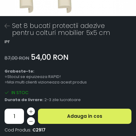
Set 8 bucati protectii adezive
pentru colturi mobilier 5x5 cm
IPF
54,00 RON
87,00 RON
Grabeste-te:
⭐Stocul se epuizeaza RAPID!
⭐Mai multi clienti vizioneaza acest produs
IN STOC
Durata de livrare:
2-3 zile lucratoare
Adauga in cos
Cod Produs:
C2917