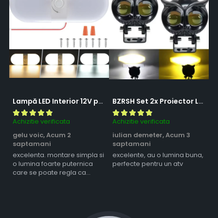
Lampă LED Interior 12V pentru Dubă, Camper și Rulotă - 180LED, 33 cm, 3 Temperaturii de Culoare, Intensitate Reglabilă, Iluminare Compartiment Marfă
BZRSH Set 2x Proiector LED Bufnita 50W Lupa 2 Faze Alb-Galben 12-24V Moto ATV
Achizitie verificata
Achizitie verificata
Ac
gelu voic,
Acum 2
iulian demeter,
Acum 3
m
saptamani
saptamani
s
excelenta. montare simpla si
excelente, au o lumina buna,
l
o lumina foarte puternica
perfecte pentru un atv
care se poate regla ca
intensitate