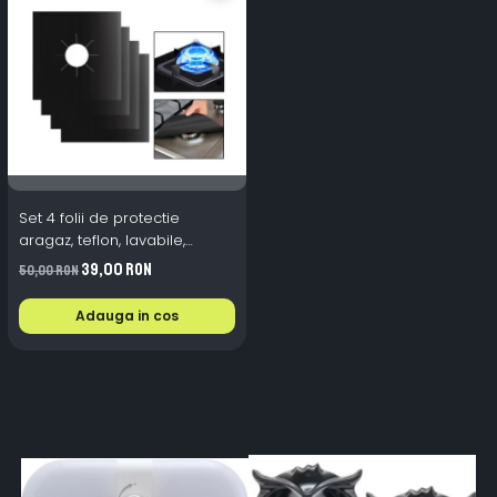
Set 4 folii de protectie
aragaz, teflon, lavabile,
reutilizabile, Negru/Gri
39,00 RON
50,00 RON
Adauga in cos