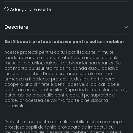
Adauga la Favorite
Descriere
Set 8 bucati protectii adezive pentru colturi mobilier
Aceste protectii pentru colturi pot fi folosite in multe
moduri, avand o mare utilitate. Puteti acoperi colturile
meselor, blaturilor, dulapurilor, birourilor sau scarilor. Se
pot monta cu usurinta, folosind banda dublu adeziva
inclusa in pachet. Dupa curatarea suprafetei unde
urmeaza a fi aplicate protectiile, dezlipiti hartia care
acopera una din fetele benzii adezive, si aplicati acele
parti in interiorul protectiilor. Dupa dezlipirea celorlalte folii,
puteti aplica protectiile pentru colturi pe suprafetele
dorite, iar acestea se vor fixa foarte bine datorita
adezivului.
Protectiile moi pentru colturile mobilierului au ca scop sa
protejeze copiii de ranile provocate de impactul cu
muchiile si colturile pieselor de mobilier. Aceste protectii