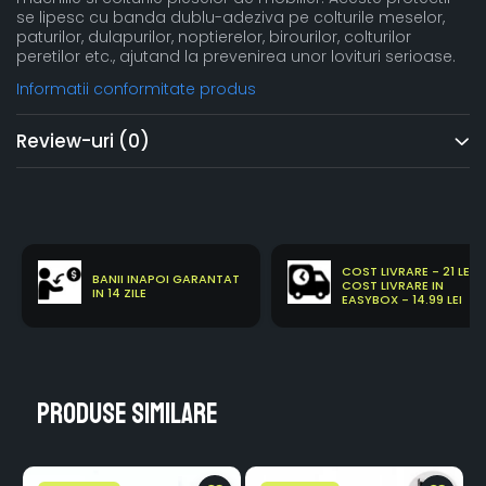
se lipesc cu banda dublu-adeziva pe colturile meselor,
paturilor, dulapurilor, noptierelor, birourilor, colturilor
peretilor etc., ajutand la prevenirea unor lovituri serioase.
Informatii conformitate produs
Review-uri
(0)
COST LIVRARE - 21 LEI
BANII INAPOI GARANTAT
COST LIVRARE IN
IN 14 ZILE
EASYBOX - 14.99 LEI
Produse similare