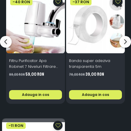
-40 RON
-37 RON
Filtru Purificator Apa
Banda super adeziva
S
Robinet 7 Niveluri Filtrare
transparenta 5m
Ceramice 2L/min
59,00 RON
39,00 RON
99,00 RON
76,00 RON
2
Adauga in cos
Adauga in cos
-11 RON