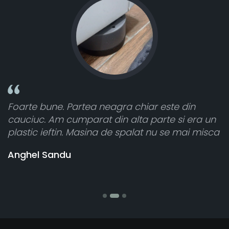
Foarte bune. Partea neagra chiar este din
T
cauciuc. Am cumparat din alta parte si era un
a
plastic ieftin. Masina de spalat nu se mai misca
c
v
Anghel Sandu
b
S