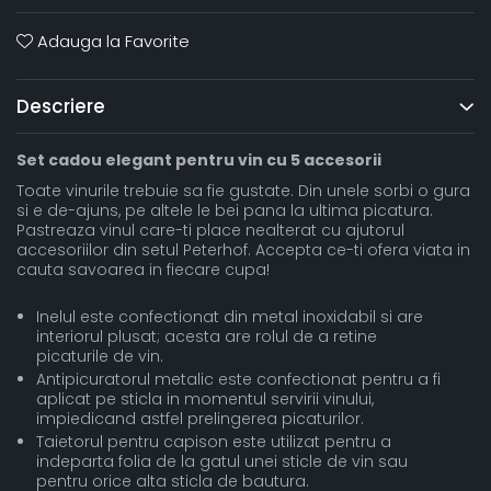
Adauga la Favorite
Descriere
Set cadou elegant pentru vin cu 5 accesorii
Toate vinurile trebuie sa fie gustate. Din unele sorbi o gura
si e de-ajuns, pe altele le bei pana la ultima picatura.
Pastreaza vinul care-ti place nealterat cu ajutorul
accesoriilor din setul Peterhof. Accepta ce-ti ofera viata in
cauta savoarea in fiecare cupa!
Inelul este confectionat din metal inoxidabil si are
interiorul plusat; acesta are rolul de a retine
picaturile de vin.
Antipicuratorul metalic este confectionat pentru a fi
aplicat pe sticla in momentul servirii vinului,
impiedicand astfel prelingerea picaturilor.
Taietorul pentru capison este utilizat pentru a
indeparta folia de la gatul unei sticle de vin sau
pentru orice alta sticla de bautura.