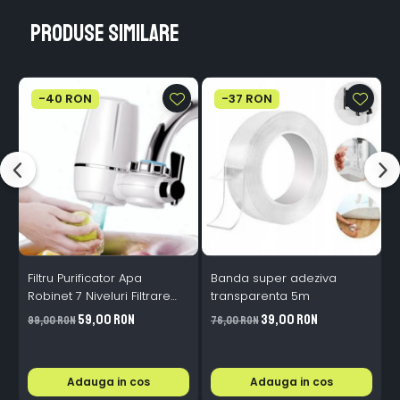
Produse similare
-40 RON
-37 RON
Filtru Purificator Apa
Banda super adeziva
S
Robinet 7 Niveluri Filtrare
transparenta 5m
Ceramice 2L/min
59,00 RON
39,00 RON
99,00 RON
76,00 RON
2
Adauga in cos
Adauga in cos