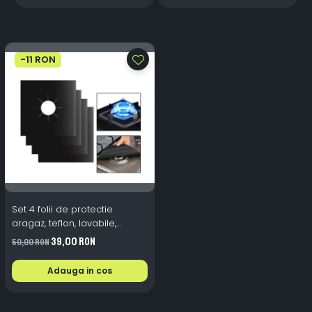
-11 RON
Set 4 folii de protectie
aragaz, teflon, lavabile,
reutilizabile, Negru/Gri
39,00 RON
50,00 RON
Adauga in cos