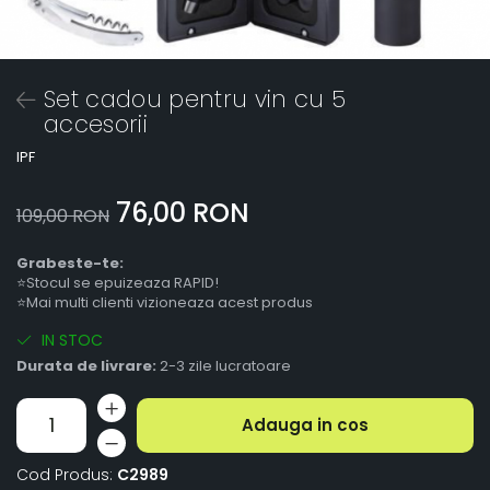
Set cadou pentru vin cu 5
accesorii
IPF
76,00 RON
109,00 RON
Grabeste-te:
⭐Stocul se epuizeaza RAPID!
⭐Mai multi clienti vizioneaza acest produs
IN STOC
Durata de livrare:
2-3 zile lucratoare
Adauga in cos
Cod Produs:
C2989