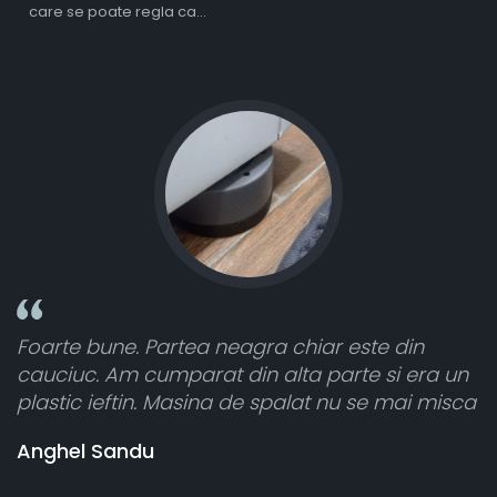
care se poate regla ca
intensitate
une. Partea neagra chiar este din
Toate sunt 
 Am cumparat din alta parte si era un
atât de bine
ieftin. Masina de spalat nu se mai misca
cele 8 bucat
vânzătorul 
Sandu
banii pentr