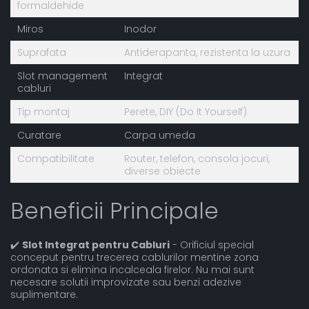
formaldehide
Miros
Inodor
Suprafata
Antiderapanta, rezistenta la uzura
Slot management
Integrat
cabluri
Tip montaj
Perete, DIY (Do It Yourself)
Curatare
Carpa umeda
Compatibilitate
Router, telefon, consola jocuri,
diverse obiecte
Beneficii Principale
✔️
Slot Integrat pentru Cabluri
- Orificiul special
conceput pentru trecerea cablurilor mentine zona
ordonata si elimina incalceala firelor. Nu mai sunt
necesare solutii improvizate sau benzi adezive
suplimentare.