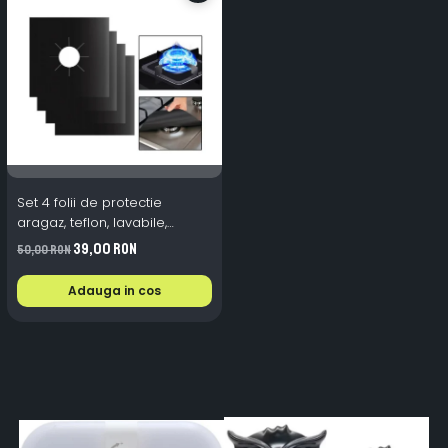
Set 4 folii de protectie
aragaz, teflon, lavabile,
reutilizabile, Negru/Gri
39,00 RON
50,00 RON
Adauga in cos