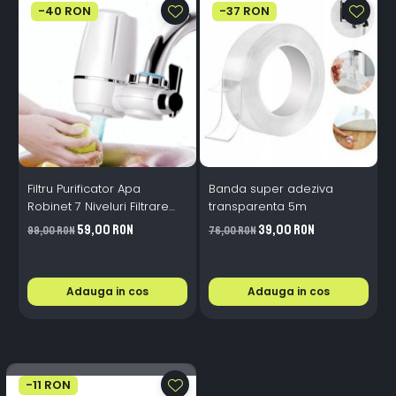
-40 RON
-37 RON
Filtru Purificator Apa
Banda super adeziva
S
Robinet 7 Niveluri Filtrare
transparenta 5m
Ceramice 2L/min
59,00 RON
39,00 RON
99,00 RON
76,00 RON
2
Adauga in cos
Adauga in cos
-11 RON