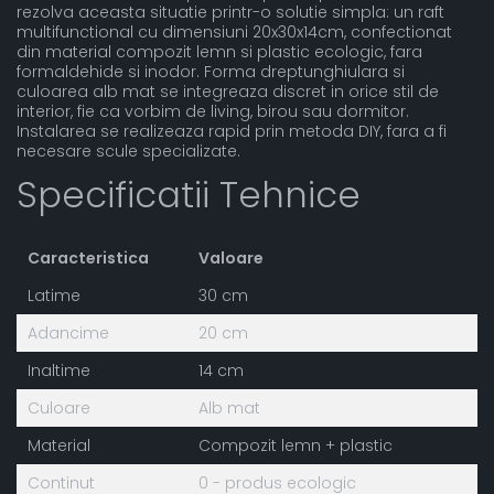
rezolva aceasta situatie printr-o solutie simpla: un raft
multifunctional cu dimensiuni 20x30x14cm, confectionat
din material compozit lemn si plastic ecologic, fara
formaldehide si inodor. Forma dreptunghiulara si
culoarea alb mat se integreaza discret in orice stil de
interior, fie ca vorbim de living, birou sau dormitor.
Instalarea se realizeaza rapid prin metoda DIY, fara a fi
necesare scule specializate.
Specificatii Tehnice
Caracteristica
Valoare
Latime
30 cm
Adancime
20 cm
Inaltime
14 cm
Culoare
Alb mat
Material
Compozit lemn + plastic
Continut
0 - produs ecologic