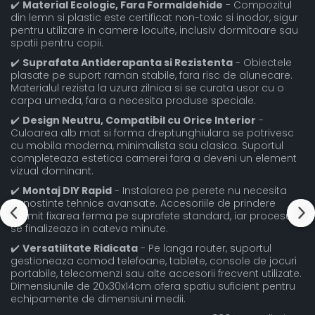
✔️
Material Ecologic, Fara Formaldehide
- Compozitul
din lemn si plastic este certificat non-toxic si inodor, sigur
pentru utilizare in camere locuite, inclusiv dormitoare sau
spatii pentru copii.
✔️
Suprafata Antiderapanta si Rezistenta
- Obiectele
plasate pe suport raman stabile, fara risc de alunecare.
Materialul rezista la uzura zilnica si se curata usor cu o
carpa umeda, fara a necesita produse speciale.
✔️
Design Neutru, Compatibil cu Orice Interior
-
Culoarea alb mat si forma dreptunghiulara se potrivesc
cu mobila moderna, minimalista sau clasica. Suportul
completeaza estetica camerei fara a deveni un element
vizual dominant.
✔️
Montaj DIY Rapid
- Instalarea pe perete nu necesita
cunostinte tehnice avansate. Accesoriile de prindere
permit fixarea ferma pe suprafete standard, iar procesul
se finalizeaza in cateva minute.
✔️
Versatilitate Ridicata
- Pe langa router, suportul
gestioneaza comod telefoane, tablete, console de jocuri
portabile, telecomenzi sau alte accesorii frecvent utilizate.
Dimensiunile de 20x30x14cm ofera spatiu suficient pentru
echipamente de dimensiuni medii.