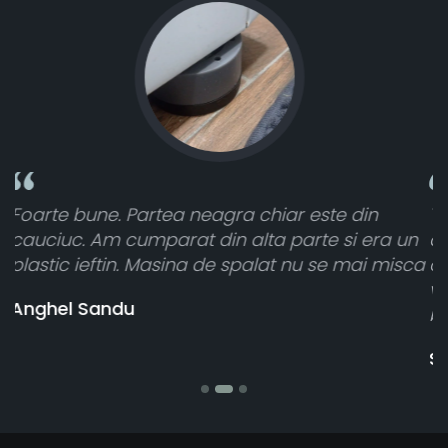
n
Toate sunt foarte luminoase și funcționează
era un
atât de bine în curtea din spate. A primit to
i misca
cele 8 bucati dar una nu a funcționat,
vânzătorul a răspuns rapid și a rambursat
banii pentru 1 bucata, Multumesc
Stefania Mihai