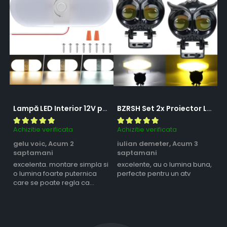
Lampă LED Interior 12V pentru Dubă, Camper și Rulotă - 180LED, 33 cm, 3 Temperaturii de Culoare, Intensitate Reglabilă, Iluminare Compartiment Marfă
BZRSH Set 2x Proiector LED Bufnita 50W Lupa 2 Faze Alb-Galben 12-24V Moto ATV
Achizitie verificata
Achizitie verificata
Ac
gelu voic,
Acum 2
iulian demeter,
Acum 3
m
saptamani
saptamani
s
excelenta. montare simpla si
excelente, au o lumina buna,
l
o lumina foarte puternica
perfecte pentru un atv
care se poate regla ca
intensitate