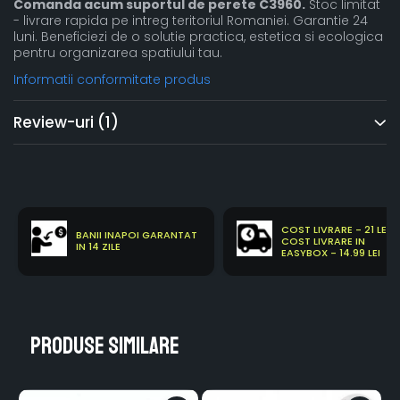
Comanda acum suportul de perete C3960.
Stoc limitat
- livrare rapida pe intreg teritoriul Romaniei. Garantie 24
luni. Beneficiezi de o solutie practica, estetica si ecologica
pentru organizarea spatiului tau.
Informatii conformitate produs
Review-uri
(1)
COST LIVRARE - 21 LEI
BANII INAPOI GARANTAT
COST LIVRARE IN
IN 14 ZILE
EASYBOX - 14.99 LEI
Produse similare