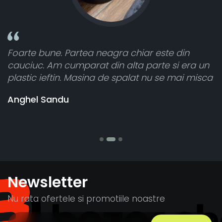
este din
Toate sunt foarte luminoase și funcț
te si era un
atât de bine în curtea din spate. A pr
u se mai misca
cele 8 bucati dar una nu a funcționat,
vânzătorul a răspuns rapid și a ramb
banii pentru 1 bucata, Multumesc
Stefania Mihai
Newsletter
Nu rata ofertele si promotiile noastre