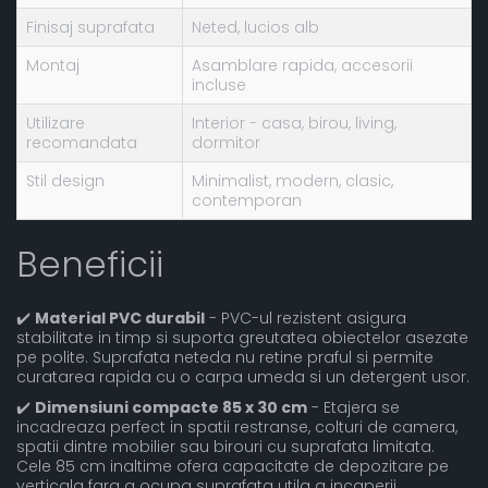
Finisaj suprafata
Neted, lucios alb
Montaj
Asamblare rapida, accesorii
incluse
Utilizare
Interior - casa, birou, living,
recomandata
dormitor
Stil design
Minimalist, modern, clasic,
contemporan
Beneficii
✔️
Material PVC durabil
- PVC-ul rezistent asigura
stabilitate in timp si suporta greutatea obiectelor asezate
pe polite. Suprafata neteda nu retine praful si permite
curatarea rapida cu o carpa umeda si un detergent usor.
✔️
Dimensiuni compacte 85 x 30 cm
- Etajera se
incadreaza perfect in spatii restranse, colturi de camera,
spatii dintre mobilier sau birouri cu suprafata limitata.
Cele 85 cm inaltime ofera capacitate de depozitare pe
verticala fara a ocupa suprafata utila a incaperii.