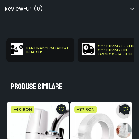
Review-uri
(0)
COST LIVRARE - 21 LEI
BANII INAPOI GARANTAT
COST LIVRARE IN
IN 14 ZILE
EASYBOX - 14.99 LEI
Produse similare
-40 RON
-37 RON