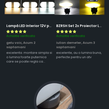
Lampă LED Interior 12V pentru Dubă, Camper și Rulotă - 180LED, 33 cm, 3 Temperaturii de Culoare, Intensitate Reglabilă, Iluminare Compartiment Marfă
BZRSH Set 2x Proiector LED Bufnita 50W Lupa 2 Faze Alb-Galben 12-24V Moto ATV
Achizitie verificata
Achizitie verificata
Ac
gelu voic,
Acum 2
iulian demeter,
Acum 3
m
saptamani
saptamani
s
excelenta. montare simpla si
excelente, au o lumina buna,
l
o lumina foarte puternica
perfecte pentru un atv
care se poate regla ca
intensitate