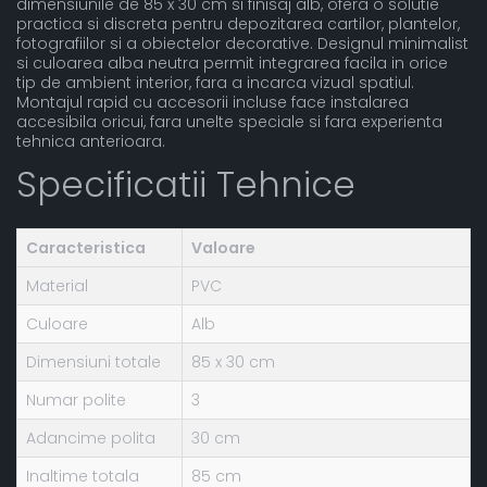
dimensiunile de 85 x 30 cm si finisaj alb, ofera o solutie
practica si discreta pentru depozitarea cartilor, plantelor,
fotografiilor si a obiectelor decorative. Designul minimalist
si culoarea alba neutra permit integrarea facila in orice
tip de ambient interior, fara a incarca vizual spatiul.
Montajul rapid cu accesorii incluse face instalarea
accesibila oricui, fara unelte speciale si fara experienta
tehnica anterioara.
Specificatii Tehnice
Caracteristica
Valoare
Material
PVC
Culoare
Alb
Dimensiuni totale
85 x 30 cm
Numar polite
3
Adancime polita
30 cm
Inaltime totala
85 cm