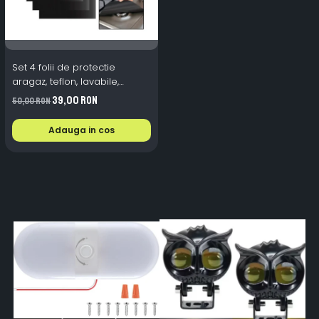
Set 4 folii de protectie
aragaz, teflon, lavabile,
reutilizabile, Negru/Gri
39,00 RON
50,00 RON
Adauga in cos