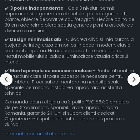
✔️
3 polite independente
- Cele 3 niveluri permit
separarea si organizarea obiectelor pe categorii: carti,
plante, obiecte decorative sau fotografii. Fiecare polita de
30 cm adancime ofera spatiu generos pentru articole de
diverse dimensiuni.
✔️
Design minimalist alb
- Culoarea alba si linia curata a
etajerei se integreaza armonios in decor modern, clasic
sau contemporan. Nu necesita asortare speciala cu
restul mobilierului si aduce luminozitate vizuala oricarui
interior.
✔️
Montaj simplu cu accesorii incluse
- Pachetul contine
instructiuni clare si toate accesoriile necesare pentru
asamblare. Procesul de montare nu necesita scule
speciale, permitand instalarea rapida fara asistenta
tehnica.
Comanda acum etajera cu 3 polite PVC 85x30 cm alba
de pe. Stoc limitat disponibil, livrare rapida in toata
Romania, garantie 24 luni si suport clienti dedicat.
Organizeaza-ti spatiul eficient cu un produs practic si
durabil!
Informatii conformitate produs