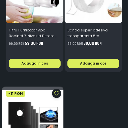
Filtru Purificator Apa
Banda super adeziva
S
Robinet 7 Niveluri Filtrare
transparenta 5m
Ceramice 2L/min
59,00 RON
39,00 RON
99,00 RON
76,00 RON
2
Adauga in cos
Adauga in cos
-11 RON