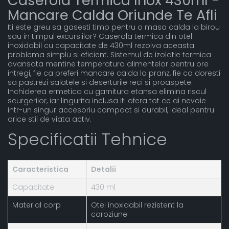
Caserola Termica Inox 430ml -
Mancare Calda Oriunde Te Afli
Iti este greu sa gasesti timp pentru o masa calda la birou
sau in timpul excursiilor? Caserola termica din otel
inoxidabil cu capacitate de 430ml rezolva aceasta
problema simplu si eficient. Sistemul de izolatie termica
avansata mentine temperatura alimentelor pentru ore
intregi, fie ca preferi mancare calda la pranz, fie ca doresti
sa pastrezi salatele si deserturile reci si proaspete.
Inchiderea ermetica cu garnitura etansa elimina riscul
scurgerilor, iar lingurita inclusa iti ofera tot ce ai nevoie
intr-un singur accesoriu compact si durabil, ideal pentru
orice stil de viata activ.
Specificatii Tehnice
Caracteristica
Detalii
Capacitate
430 ml
Material corp
Otel inoxidabil rezistent la
coroziune