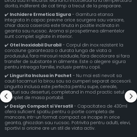
birou sau in excursii. Mananci intotdeauna la temperatura
dorita, indiferent de cat timp a trecut de la preparare.
✔️
Inchidere Ermetica Sigura
- Garnitura etansa
integrata in capac previne orice scurgere sau varsare,
chiar daca caserola este tinuta in pozitie inclinata in
geanta sau rucsac. Aroma si prospetimea alimentelor
sunt complet sigilate in interior.
✔️
Otel Inoxidabil Durabil
- Corpul din inox rezistent la
coroziune garanteaza o durata lunga de viata a
produsului, fara mirosuri reziduale, fara decolorare si fara
transfer de substante in alimente. Este o alegere sigura
pentru intreaga familie, inclusiv pentru copii.
✔️
Lingurita Inclusa in Pachet
- Nu mai esti nevoit sa
cauti tacamuri la birou sau sa cumperi separat accesorii.
Lingurita inclusa este perfecta pentru supe, cereale,
iaurturi sau deserturi, completand in mod practic setul
complet de masa portabil.
✔️
Design Compact si Versatil
- Capacitatea de 430ml
ofera suficient spatiu pentru o portie completa de
mancare, intr-un format compact ce incape in orice
geanta, ghiozdan sau rucsac. Potrivita pentru adulti, elevi,
sportivi si oricine are un stil de viata activ.