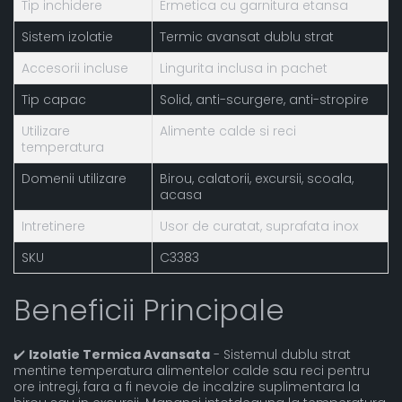
Tip inchidere
Ermetica cu garnitura etansa
Sistem izolatie
Termic avansat dublu strat
Accesorii incluse
Lingurita inclusa in pachet
Tip capac
Solid, anti-scurgere, anti-stropire
Utilizare
Alimente calde si reci
temperatura
Domenii utilizare
Birou, calatorii, excursii, scoala,
acasa
Intretinere
Usor de curatat, suprafata inox
SKU
C3383
Beneficii Principale
✔️
Izolatie Termica Avansata
- Sistemul dublu strat
mentine temperatura alimentelor calde sau reci pentru
ore intregi, fara a fi nevoie de incalzire suplimentara la