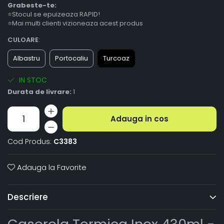
Grabeste-te:
⭐Stocul se epuizeaza RAPID!
⭐Mai multi clienti vizioneaza acest produs
CULOARE
:
Albastru
Portocaliu
Turcoaz
IN STOC
Durata de livrare:
1
Adauga in cos
Cod Produs:
C3383
Adauga la Favorite
Descriere