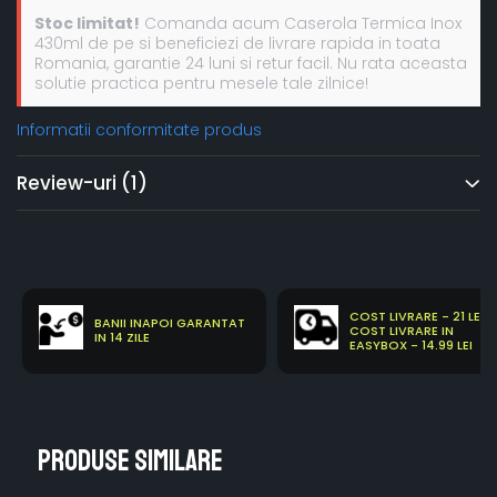
Stoc limitat!
Comanda acum Caserola Termica Inox
430ml de pe si beneficiezi de livrare rapida in toata
Romania, garantie 24 luni si retur facil. Nu rata aceasta
solutie practica pentru mesele tale zilnice!
Informatii conformitate produs
Review-uri
(1)
COST LIVRARE - 21 LEI
BANII INAPOI GARANTAT
COST LIVRARE IN
IN 14 ZILE
EASYBOX - 14.99 LEI
Produse similare