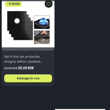
-11 RON
Set 4 folii de protectie
aragaz, teflon, lavabile,
reutilizabile, Negru/Gri
39,00 RON
50,00 RON
Adauga in cos