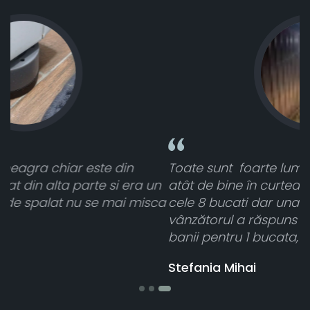
Toate sunt foarte luminoase și funcționează
un
atât de bine în curtea din spate. A primit toate
sca
cele 8 bucati dar una nu a funcționat,
vânzătorul a răspuns rapid și a rambursat
banii pentru 1 bucata, Multumesc
Stefania Mihai