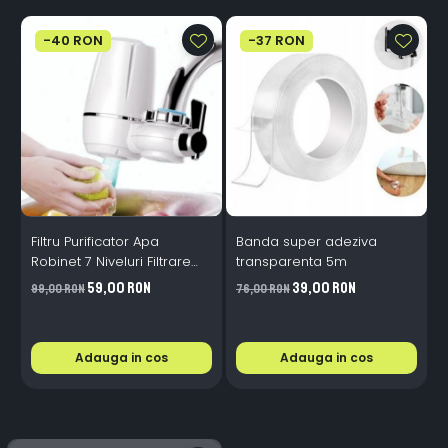
-40 RON
-37 RON
Filtru Purificator Apa
Banda super adeziva
S
Robinet 7 Niveluri Filtrare
transparenta 5m
Ceramice 2L/min
59,00 RON
39,00 RON
99,00 RON
76,00 RON
2
Adauga in cos
Adauga in cos