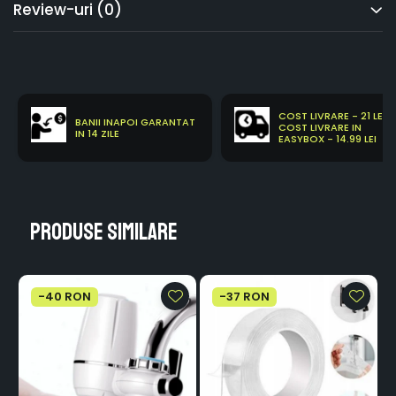
Review-uri
(0)
COST LIVRARE - 21 LEI
BANII INAPOI GARANTAT
COST LIVRARE IN
IN 14 ZILE
EASYBOX - 14.99 LEI
Produse similare
-40 RON
-37 RON