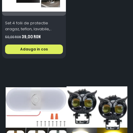
Set 4 folii de protectie
aragaz, teflon, lavabile,
reutilizabile, Negru/Gri
39,00 RON
50,00 RON
Adauga in cos