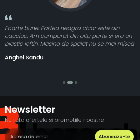
Partea neagra chiar este din
Toate sunt foart
cumparat din alta parte si era un
atât de bine în c
n. Masina de spalat nu se mai misca
cele 8 bucati da
vânzătorul a răs
u
banii pentru 1 b
Stefania Mihai
Newsletter
Nu rata ofertele si promotiile noastre