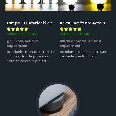
Lampă LED Interior 12V pentru Dubă, Camper și Rulotă - 180LED, 33 cm, 3 Temperaturii de Culoare, Intensitate Reglabilă, Iluminare Compartiment Marfă
BZRSH Set 2x Proiector LED Bufnita 50W Lupa 2 Faze Alb-Galben 12-24V Moto ATV
Achizitie verificata
Achizitie verificata
Ac
gelu voic,
Acum 2
iulian demeter,
Acum 3
m
saptamani
saptamani
s
excelenta. montare simpla si
excelente, au o lumina buna,
l
o lumina foarte puternica
perfecte pentru un atv
care se poate regla ca
intensitate