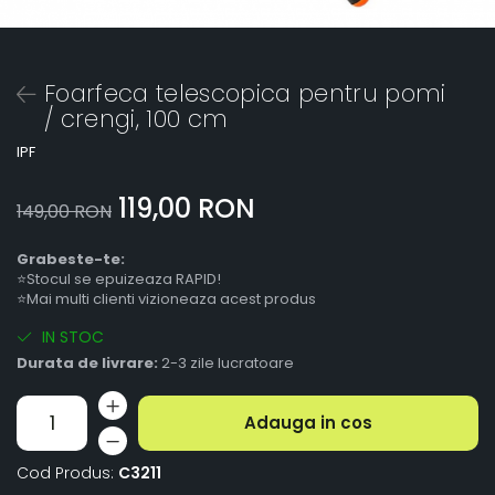
Foarfeca telescopica pentru pomi
/ crengi, 100 cm
IPF
119,00 RON
149,00 RON
Grabeste-te:
⭐Stocul se epuizeaza RAPID!
⭐Mai multi clienti vizioneaza acest produs
IN STOC
Durata de livrare:
2-3 zile lucratoare
Adauga in cos
Cod Produs:
C3211