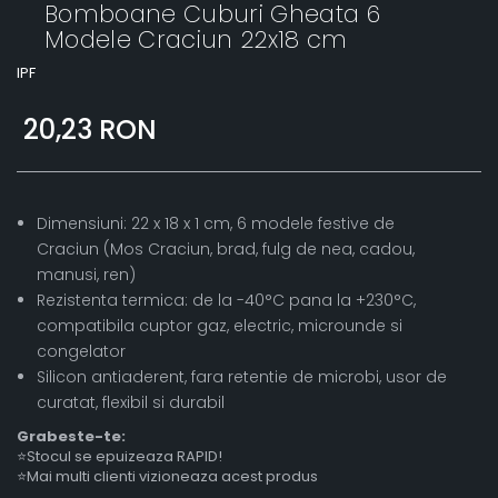
Bomboane Cuburi Gheata 6
Modele Craciun 22x18 cm
IPF
20,23 RON
Dimensiuni: 22 x 18 x 1 cm, 6 modele festive de
Craciun (Mos Craciun, brad, fulg de nea, cadou,
manusi, ren)
Rezistenta termica: de la -40°C pana la +230°C,
compatibila cuptor gaz, electric, microunde si
congelator
Silicon antiaderent, fara retentie de microbi, usor de
curatat, flexibil si durabil
Grabeste-te:
⭐Stocul se epuizeaza RAPID!
⭐Mai multi clienti vizioneaza acest produs