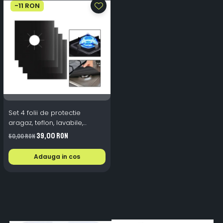
-11 RON
Set 4 folii de protectie
aragaz, teflon, lavabile,
reutilizabile, Negru/Gri
39,00 RON
50,00 RON
Adauga in cos