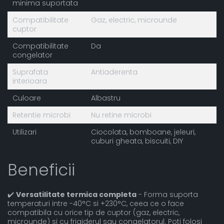
minima suportata
Compatibilitate
Gaz, electric, microunde
cuptor
Compatibilitate
Da
congelator
Suprafata
Antiaderenta
interioara
Culoare
Albastru
Retentie microbi
Nu retine microbi
Utilizari
Ciocolata, bomboane, jeleuri,
cuburi gheata, biscuiti, DIY
Beneficii
✔️
Versatilitate termica completa
- Forma suporta
temperaturi intre -40°C si +230°C, ceea ce o face
compatibila cu orice tip de cuptor (gaz, electric,
microunde) si cu frigiderul sau congelatorul. Poti folosi