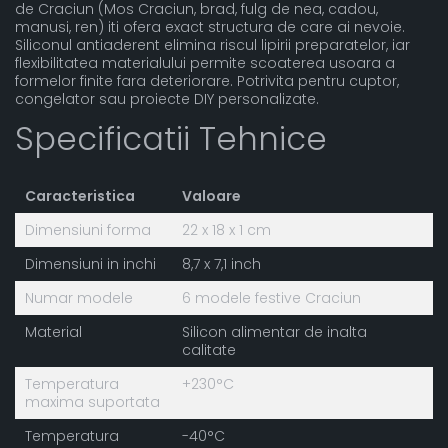
de Craciun (Mos Craciun, brad, fulg de nea, cadou,
manusi, ren) iti ofera exact structura de care ai nevoie.
Siliconul antiaderent elimina riscul lipirii preparatelor, iar
flexibilitatea materialului permite scoaterea usoara a
formelor finite fara deteriorare. Potrivita pentru cuptor,
congelator sau proiecte DIY personalizate.
Specificatii Tehnice
Caracteristica
Valoare
Dimensiuni forma
22 x 18 x 1 cm
Dimensiuni in inchi
8,7 x 7,1 inch
Numar modele
6 modele festive Craciun
Material
Silicon alimentar de inalta
calitate
Temperatura
+230°C
maxima suportata
Temperatura
-40°C