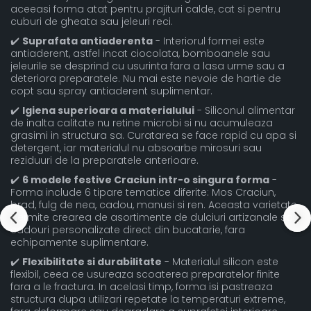
aceeasi forma atat pentru prajituri calde, cat si pentru
cuburi de gheata sau jeleuri reci.
✔️
Suprafata antiaderenta
- Interiorul formei este
antiaderent, astfel incat ciocolata, bomboanele sau
jeleurile se desprind cu usurinta fara a lasa urme sau a
deteriora preparatele. Nu mai este nevoie de hartie de
copt sau spray antiaderent suplimentar.
✔️
Igiena superioara a materialului
- Siliconul alimentar
de inalta calitate nu retine microbi si nu acumuleaza
grasimi in structura sa. Curatarea se face rapid cu apa si
detergent, iar materialul nu absoarbe mirosuri sau
reziduuri de la preparatele anterioare.
✔️
6 modele festive Craciun intr-o singura forma
-
Forma include 6 tipare tematice diferite: Mos Craciun,
brad, fulg de nea, cadou, manusi si ren. Aceasta varietate
permite crearea de asortimente de dulciuri artizanale sau
cadouri personalizate direct din bucatarie, fara
echipamente suplimentare.
✔️
Flexibilitate si durabilitate
- Materialul silicon este
flexibil, ceea ce usureaza scoaterea preparatelor finite
fara a le fractura. In acelasi timp, forma isi pastreaza
structura dupa utilizari repetate la temperaturi extreme,