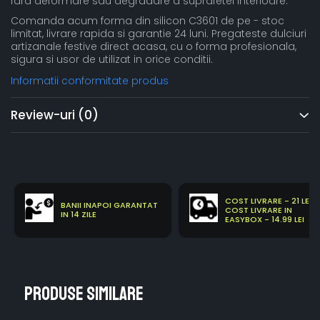
fara deformare sau degradare a suprafetei interioare.
Comanda acum forma din silicon C3601 de pe - stoc
limitat, livrare rapida si garantie 24 luni. Pregateste dulciuri
artizanale festive direct acasa, cu o forma profesionala,
sigura si usor de utilizat in orice conditii.
Informatii conformitate produs
Review-uri
(0)
COST LIVRARE - 21 LEI
BANII INAPOI GARANTAT
COST LIVRARE IN
IN 14 ZILE
EASYBOX - 14.99 LEI
Produse similare