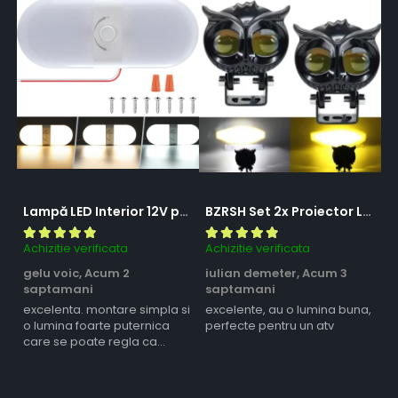
Lampă LED Interior 12V pentru Dubă, Camper și Rulotă - 180LED, 33 cm, 3 Temperaturii de Culoare, Intensitate Reglabilă, Iluminare Compartiment Marfă
BZRSH Set 2x Proiector LED Bufnita 50W Lupa 2 Faze Alb-Galben 12-24V Moto ATV
Achizitie verificata
Achizitie verificata
Ac
gelu voic,
Acum 2
iulian demeter,
Acum 3
m
saptamani
saptamani
s
excelenta. montare simpla si
excelente, au o lumina buna,
l
o lumina foarte puternica
perfecte pentru un atv
care se poate regla ca
intensitate