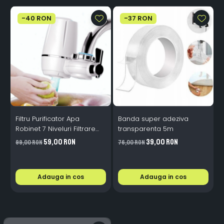
-40 RON
-37 RON
Filtru Purificator Apa
Banda super adeziva
S
Robinet 7 Niveluri Filtrare
transparenta 5m
Ceramice 2L/min
59,00 RON
39,00 RON
99,00 RON
76,00 RON
2
Adauga in cos
Adauga in cos