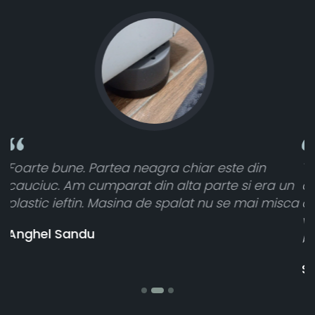
n
Toate sunt foarte luminoase și funcționează
era un
atât de bine în curtea din spate. A primit to
i misca
cele 8 bucati dar una nu a funcționat,
vânzătorul a răspuns rapid și a rambursat
banii pentru 1 bucata, Multumesc
Stefania Mihai