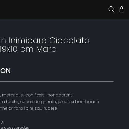
on Inimioare Ciocolata
9x10 cm Maro
RON
, material silicon flexibil nonaderent
ta topita, cuburi de gheata, jeleuri si bomboane
melor, fara lipire sau rupere
ID!
aza acest produs