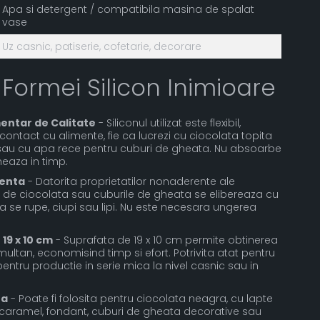
Apa si detergent / compatibila masina de spalat
vase
Uz casnic, patiserie, cofetarie, decorare
 Formei Silicon Inimioare
mentar de Calitate
- Siliconul utilizat este flexibil,
 contact cu alimente, fie ca lucrezi cu ciocolata topita
e sau cu apa rece pentru cuburi de gheata. Nu absoarbe
meaza in timp.
enta
- Datorita proprietatilor nonaderente ale
 de ciocolata sau cuburile de gheata se elibereaza cu
a se rupe, ciupi sau lipi. Nu este necesara ungerea
19 x 10 cm
- Suprafata de 19 x 10 cm permite obtinerea
ultan, economisind timp si efort. Potrivita atat pentru
 pentru productie in serie mica la nivel casnic sau in
ta
- Poate fi folosita pentru ciocolata neagra, cu lapte
i, caramel, fondant, cuburi de gheata decorative sau