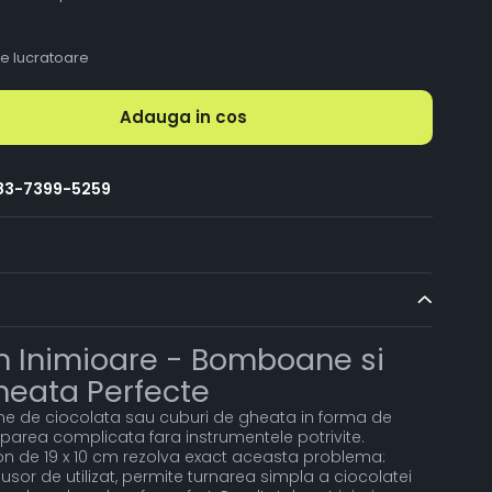
le lucratoare
Adauga in cos
83-7399-5259
n Inimioare - Bomboane si
heata Perfecte
e de ciocolata sau cuburi de gheata in forma de
area complicata fara instrumentele potrivite.
on de 19 x 10 cm rezolva exact aceasta problema:
i usor de utilizat, permite turnarea simpla a ciocolatei