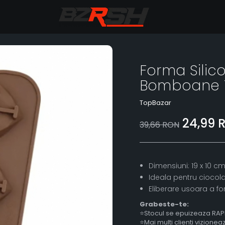
Forma Silic
Bomboane 1
TopBazar
24,99 
39,66 RON
Dimensiuni: 19 x 10 cm
Ideala pentru ciocola
Eliberare usoara a for
Grabeste-te:
⭐Stocul se epuizeaza RAP
⭐Mai multi clienti vizione