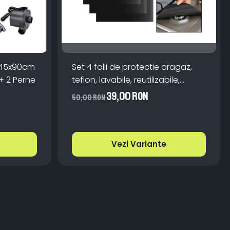
 145x90cm
Set 4 folii de protectie aragaz,
+ 2 Perne
teflon, lavabile, reutilizabile,
Negru/Gri
39,00 RON
50,00 RON
Vezi Variante