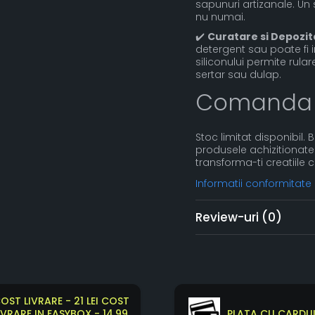
sapunuri artizanale. Un s
nu numai.
✔️
Curatare si Depozit
detergent sau poate fi i
siliconului permite rul
sertar sau dulap.
Comanda
Stoc limitat disponibil. 
produsele achizitionate
transforma-ti creatiile c
Informatii conformitate
Review-uri
(0)
OST LIVRARE - 21 LEI COST
IVRARE IN EASYBOX - 14.99
PLATA CU CARDUL