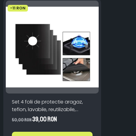
-11 RON
Set 4 folii de protectie aragaz,
teflon, lavabile, reutilizabile,
Negru/Gri
39,00 RON
50,00 RON