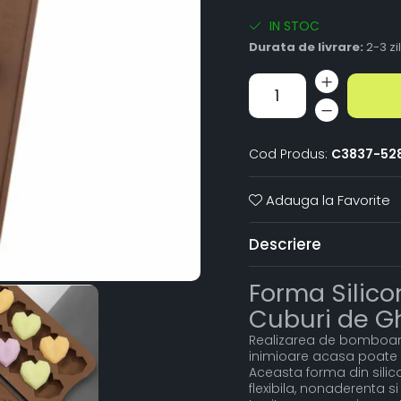
IN STOC
Durata de livrare:
2-3 zi
Cod Produs:
C3837-52
Adauga la Favorite
Descriere
Forma Silico
Cuburi de G
Realizarea de bomboan
inimioare acasa poate p
Aceasta forma din silic
flexibila, nonaderenta s