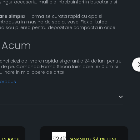
ingur accesoriu, multiple intrebuintari in bucatarie si
are Simpla
- Forma se curata rapid cu apa si
ntrodusa in masina de spalat vase. Flexibilitatea
area sau plierea pentru depozitare compacta in orice
 Acum
Beneficiezi de livrare rapida si garantie 24 de luni pentru
 de pe. Comanda Forma Silicon Inimioare 19x10 cm si
ulinare in mici opere de arta!
 produs
 IN RATE
GARANTIE 24 DE LUNI