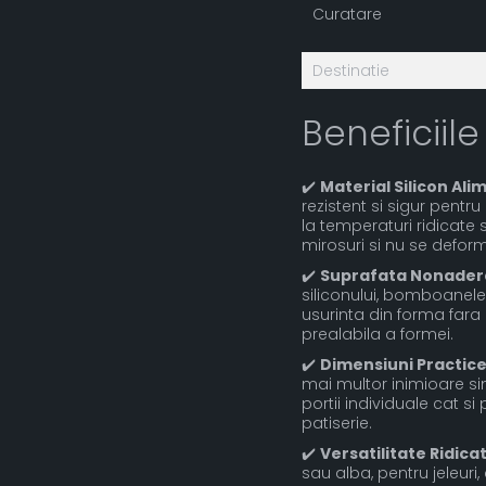
Curatare
Destinatie
Beneficiile
✔️
Material Silicon Ali
rezistent si sigur pentru
la temperaturi ridicat
mirosuri si nu se defor
✔️
Suprafata Nonader
siliconului, bomboanele
usurinta din forma fara 
prealabila a formei.
✔️
Dimensiuni Practice 
mai multor inimioare sim
portii individuale cat si
patiserie.
✔️
Versatilitate Ridica
sau alba, pentru jeleur