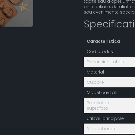
topite sau a apei, urmat
bine definite, detaliate 
sau evenimente special
Specificat
Caracteristica
Cod produs
Dimensiuni totale
Material
Culoare
Model cavitati
Proprietati
suprafata
Utilizari principale
Mod eliberare