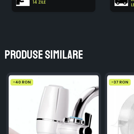
14 ZILE
L
Produse similare
-40 RON
-37 RON