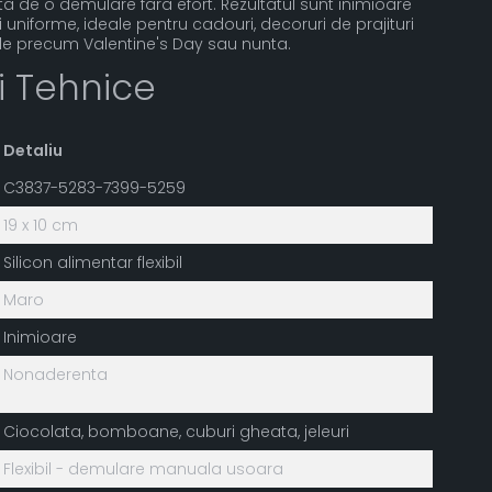
a de o demulare fara efort. Rezultatul sunt inimioare
si uniforme, ideale pentru cadouri, decoruri de prajituri
e precum Valentine's Day sau nunta.
ii Tehnice
Detaliu
C3837-5283-7399-5259
19 x 10 cm
Silicon alimentar flexibil
Maro
Inimioare
Nonaderenta
Ciocolata, bomboane, cuburi gheata, jeleuri
Flexibil - demulare manuala usoara