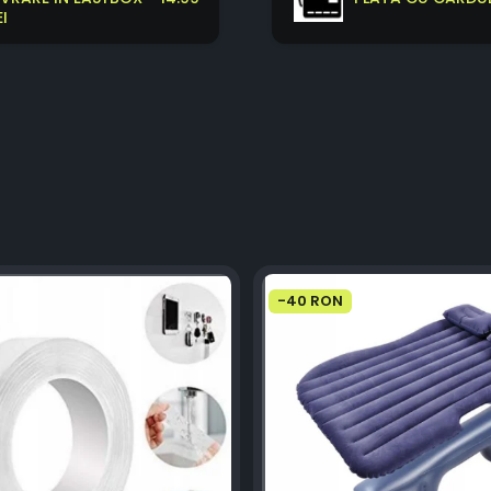
EI
-40 RON