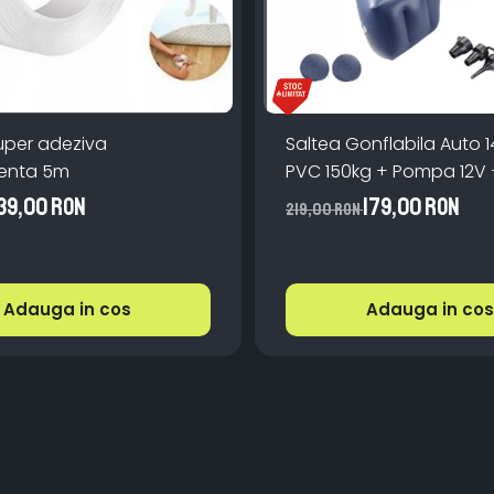
uper adeziva
Saltea Gonflabila Auto
transparenta 5m
PVC 150kg + Pompa 12V 
39,00 RON
179,00 RON
219,00 RON
Adauga in cos
Adauga in cos