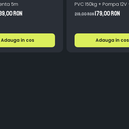
transparenta 5m
PVC 150kg + Pompa 12V 
39,00 RON
179,00 RON
219,00 RON
Adauga in cos
Adauga in cos