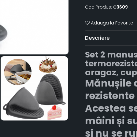
Cod Produs:
C3609
Adauga la Favorite
Descriere
Set 2 manus
termoreziste
aragaz, cup
Mănușile 
rezistente
Acestea se
mâini și su
și nu se ru