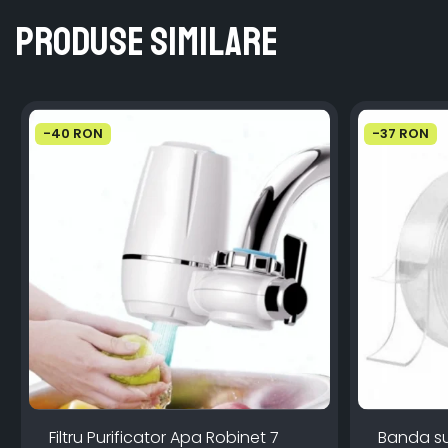
Produse similare
-40 RON
-37 RON
Filtru Purificator Apa Robinet 7
Banda s