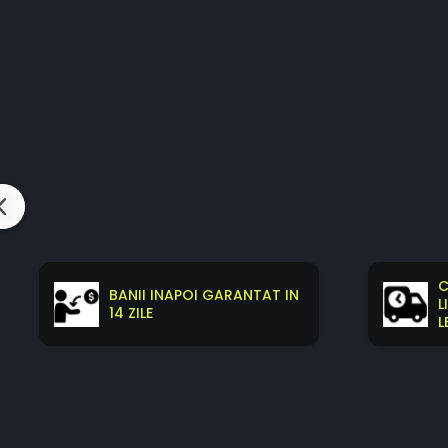
C
BANII INAPOI GARANTAT IN
L
14 ZILE
L