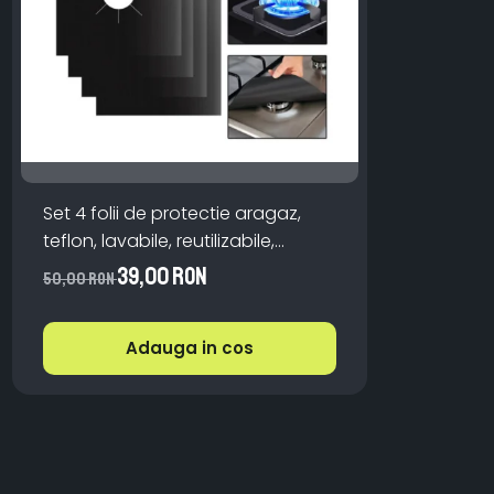
Set 4 folii de protectie aragaz,
teflon, lavabile, reutilizabile,
Negru/Gri
39,00 RON
50,00 RON
Adauga in cos