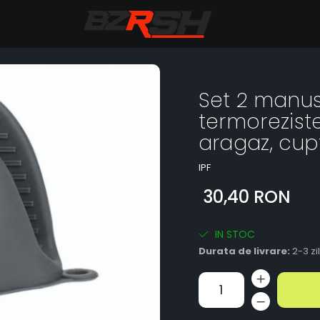
Set 2 manus
termoreziste
aragaz, cupt
IPF
30,40 RON
IN STOC
Durata de livrare:
2-3 zi