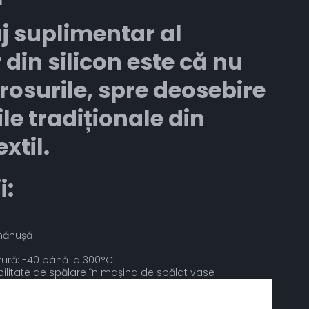
j suplimentar al
din silicon este că nu
osurile, spre deosebire
e tradiționale din
xtil.
i:
 mănușă
tură: -40 până la 300°C
bilitate de spălare în mașina de spălat vase