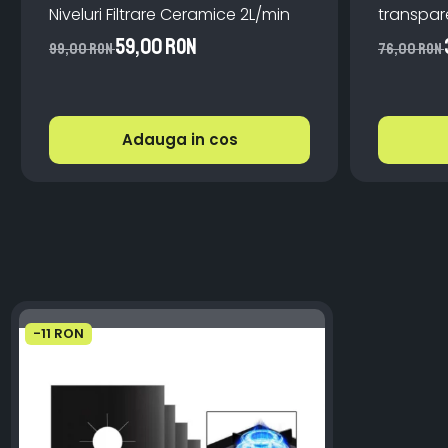
Niveluri Filtrare Ceramice 2L/min
59,00 RON
99,00 RON
76,00 RON
Adauga in cos
-11 RON