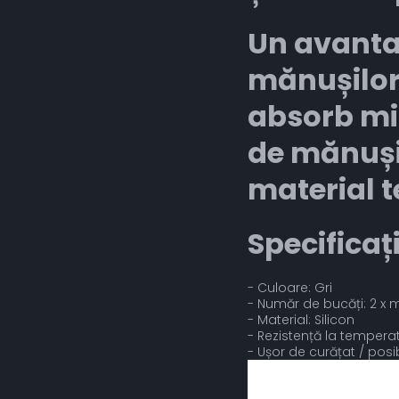
Un avanta
mănușilor 
absorb mir
de mănușil
material te
Specificați
- Culoare: Gri
- Număr de bucăți: 2 x
- Material: Silicon
- Rezistență la tempera
- Ușor de curățat / posi