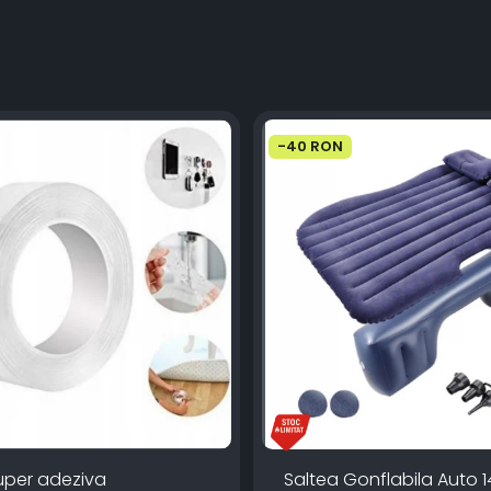
-40 RON
uper adeziva
Saltea Gonflabila Auto