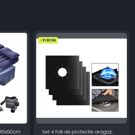
-11 RON
 145x90cm
Set 4 folii de protectie aragaz,