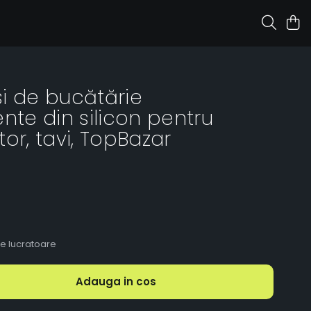
i de bucătărie
nte din silicon pentru
or, tavi, TopBazar
le lucratoare
Adauga in cos