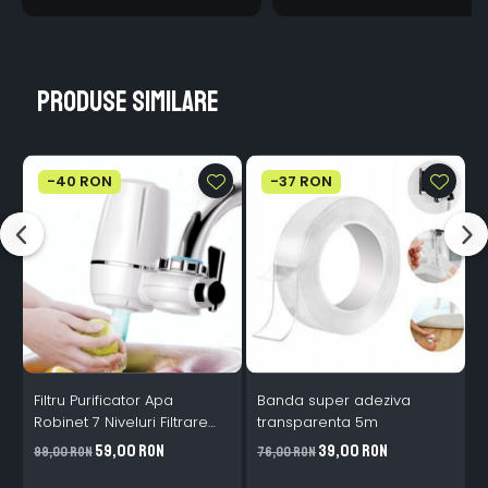
Produse similare
-40 RON
-37 RON
Filtru Purificator Apa
Banda super adeziva
S
Robinet 7 Niveluri Filtrare
transparenta 5m
Ceramice 2L/min
59,00 RON
39,00 RON
99,00 RON
76,00 RON
2