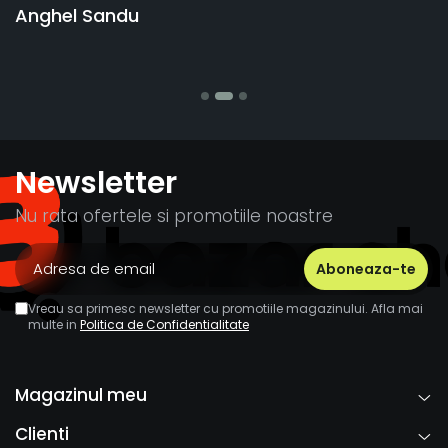
Anghel Sandu
b
S
Newsletter
Nu rata ofertele si promotiile noastre
Vreau sa primesc newsletter cu promotiile magazinului. Afla mai
multe in
Politica de Confidentialitate
Magazinul meu
Clienti