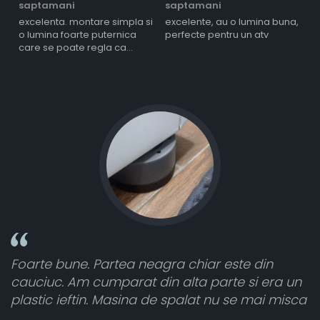
saptamani
saptamani
s
excelenta. montare simpla si
excelente, au o lumina buna,
l
o lumina foarte puternica
perfecte pentru un atv
care se poate regla ca
intensitate
Foarte bune. Partea neagra chiar este din
T
cauciuc. Am cumparat din alta parte si era un
a
plastic ieftin. Masina de spalat nu se mai misca
c
v