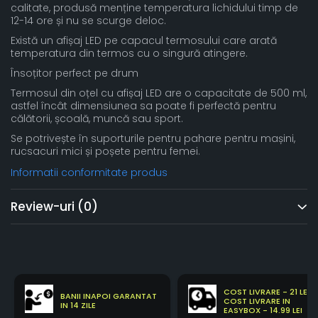
calitate, produsă menține temperatura lichidului timp de
12-14 ore și nu se scurge deloc.
Există un afișaj LED pe capacul termosului care arată
temperatura din termos cu o singură atingere.
Însoțitor perfect pe drum
Termosul din oțel cu afișaj LED are o capacitate de 500 ml,
astfel încât dimensiunea sa poate fi perfectă pentru
călătorii, școală, muncă sau sport.
Se potrivește în suporturile pentru pahare pentru mașini,
rucsacuri mici și poșete pentru femei.
Informatii conformitate produs
Review-uri
(0)
COST LIVRARE - 21 LEI
BANII INAPOI GARANTAT
COST LIVRARE IN
IN 14 ZILE
EASYBOX - 14.99 LEI