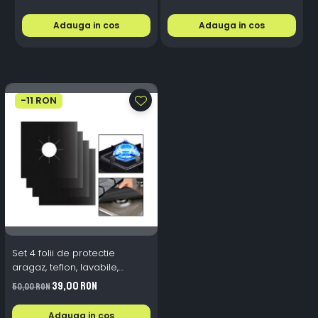
Adauga in cos
Adauga in cos
-11 RON
Set 4 folii de protectie
aragaz, teflon, lavabile,
reutilizabile, Negru/Gri
39,00 RON
50,00 RON
Adauga in cos