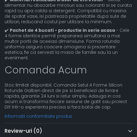
alimentar nu absoarbe mirosuri sau coloranti si se curata
rapid cu apa calda si detergent. Compatibil cu masina
de spalat vase, isi pastreaza proprietatile dupa sute de
utilizari, reducand costul per utilizare la minimum.
✔️
Pachet de 4 bucati - productie in serie acasa
- Cele
4 forme identice permit prepararea simultana a mai
multor portii de aceeasi dimensiune. Forma rotunda
uniforma asigura coacere omogena si prezentare
estetica, fie ca servesti la masa de familie sau la un
eveniment.
Comanda Acum
Stoc limitat disponibil. Comanda Setul 4 Forme Silicon
Rotunde Galben direct de pe si beneficiezi de livrare
rapida, garantie 24 luni si retur simplu. Adauga in cos
acum si transforma fiecare sesiune de gatit sau proiect
DIY intr-o experienta precisa si fara batai de cap.
Informatii conformitate produs
Review-uri
(0)