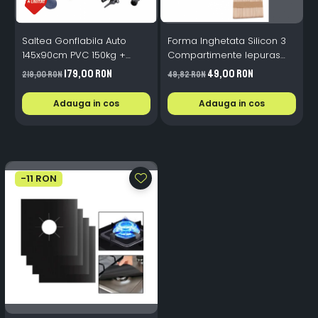
Saltea Gonflabila Auto
Forma Inghetata Silicon 3
F
145x90cm PVC 150kg +
Compartimente Iepuras
Pompa 12V + 2 Perne
Mov + 50 Bete
1
179,00 RON
49,00 RON
219,00 RON
49,82 RON
4
Adauga in cos
Adauga in cos
-11 RON