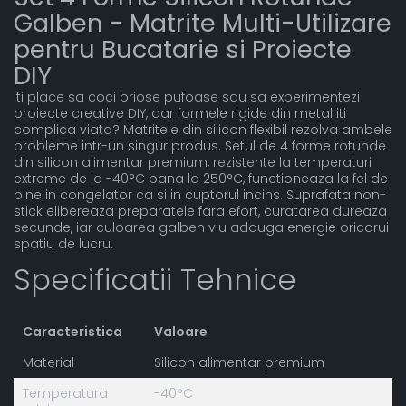
Galben - Matrite Multi-Utilizare
pentru Bucatarie si Proiecte
DIY
Iti place sa coci briose pufoase sau sa experimentezi
proiecte creative DIY, dar formele rigide din metal iti
complica viata? Matritele din silicon flexibil rezolva ambele
probleme intr-un singur produs. Setul de 4 forme rotunde
din silicon alimentar premium, rezistente la temperaturi
extreme de la -40°C pana la 250°C, functioneaza la fel de
bine in congelator ca si in cuptorul incins. Suprafata non-
stick elibereaza preparatele fara efort, curatarea dureaza
secunde, iar culoarea galben viu adauga energie oricarui
spatiu de lucru.
Specificatii Tehnice
Caracteristica
Valoare
Material
Silicon alimentar premium
Temperatura
-40°C