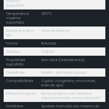
minima
suportata
Temperatura
250°C
maxima
suportata
Numar bucati in
4 forme identice
set
Forma
Rotunda
Culoare
Galben
Proprietate
Non-stick (antiaderenta)
suprafata
Flexibilitate
Flexibil - demulare usoara
Compatibilitate
Cuptor, congelator, microunde,
baie de apa
Utilizari principale
Briose, prajituri, oua, deserturi,
sapun, lumanari, ceara, rasina DIY
Intretinere
Spalare manuala sau masina de