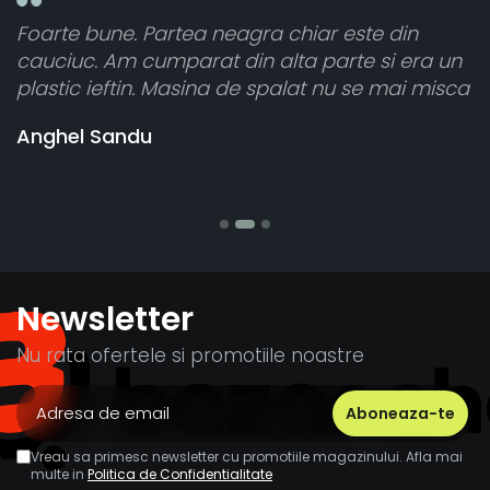
 din
Toate sunt foarte luminoase și funcțione
i era un
atât de bine în curtea din spate. A primit
mai misca
cele 8 bucati dar una nu a funcționat,
vânzătorul a răspuns rapid și a rambursa
banii pentru 1 bucata, Multumesc
Stefania Mihai
Newsletter
Nu rata ofertele si promotiile noastre
Vreau sa primesc newsletter cu promotiile magazinului. Afla mai
multe in
Politica de Confidentialitate