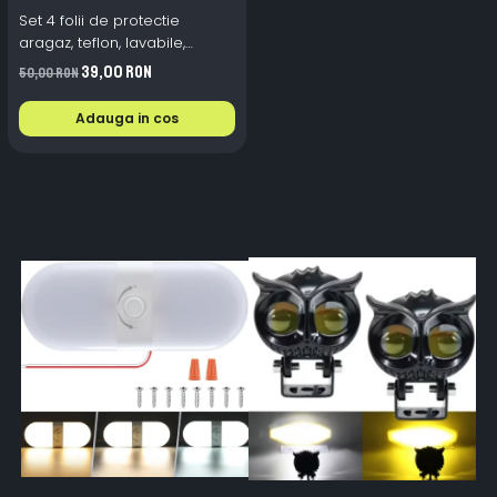
Set 4 folii de protectie
aragaz, teflon, lavabile,
reutilizabile, Negru/Gri
39,00 RON
50,00 RON
Adauga in cos