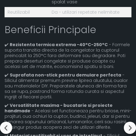
spalat vase
Reutilizabil
Da - utilizari repetate nelimitate
Beneficii Principale
✔️
Rezistenta termica extrema -40°C-250°C
- Formele
suporta tranzitia directa de la congelator la cuptorul
preincalzit la 250°C fara deformare sau degradare. Poti
prepara deserturi congelate si produse coapte cu
acelasi set de matrite, economisind spatiu si bani.
✔️
Suprafata non-stick pentru demulare perfecta
-
Siliciul alimentar premium previne lipirea aluatului, oualor
sau materialelor DIY. Preparatele aluneca din forma fara
sa se rupa, pastrand forma rotunda curata si aspectul
ingrijit al fiecarei portii.
✔️
Versatilitate maxima - bucatarie si proiecte
handmade
- Acelasi set functioneaza pentru briose, mini-
prajituri, oua ochiuri la cuptor, budinci, jeleuri, dar si pentru
turnarea sapunului artizanal, lumanarilor, cerii sau rasinii.
Un singur produs acopera zeci de utilizari diferite.
✔️
Material reutilizabil si usor de intretinut
- Siliciul