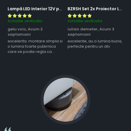
Lampă LED Interior 12V pentru Dubă, Camper și Rulotă - 180LED, 33 cm, 3 Temperaturii de Culoare, Intensitate Reglabilă, Iluminare Compartiment Marfă
BZRSH Set 2x Proiector LED Bufnita 50W Lupa 2 Faze Alb-Galben 12-24V Moto ATV
Achizitie verificata
Achizitie verificata
Ac
gelu voic,
Acum 2
iulian demeter,
Acum 3
m
saptamani
saptamani
s
excelenta. montare simpla si
excelente, au o lumina buna,
l
o lumina foarte puternica
perfecte pentru un atv
care se poate regla ca
intensitate