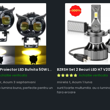
BZRSH Set 2x Proiector LED Bufnita 50W Lupa 2 Faze Alb-Galben 12-24V Moto ATV
chizitie verificata
Achizitie verificata
r,
Acum 3 saptamani
mirela t,
Acum 1 luna
o lumina buna, perfecte pentru un
sunt foarte multumita. au o lumin
fara eroare