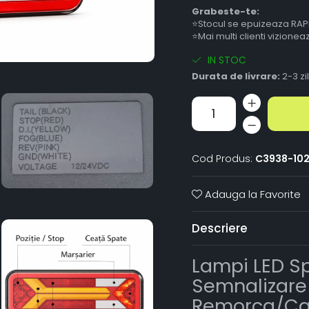
Grabeste-te:
⭐Stocul se epuizeaza RAP
⭐Mai multi clienti vizione
IN STOC
Durata de livrare:
2-3 zi
Cod Produs:
C3938-102
Adauga la Favorite
Descriere
Lampi LED Sp
Semnalizare
Remorca/C