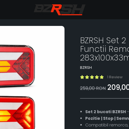
BZRSH Set 2
Functii Re
283x100x33
BZRSH
1 Review
209,0
259,00 RON
Set 2 bucati BZRSH
-
Pozitie | Stop | Sem
Compatibil remorca, ca