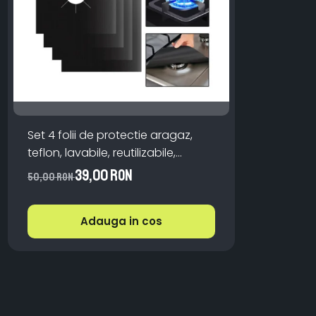
Set 4 folii de protectie aragaz,
teflon, lavabile, reutilizabile,
Negru/Gri
39,00 RON
50,00 RON
Adauga in cos