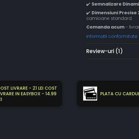
✔️
Semnalizare Dinam
✔️
Dimensiuni Precis
camioane standard.
Comanda acum
- livra
Informatii conformitate
Review-uri
(1)
OST LIVRARE - 21 LEI COST
IVRARE IN EASYBOX - 14.99
PLATA CU CARDUL
EI