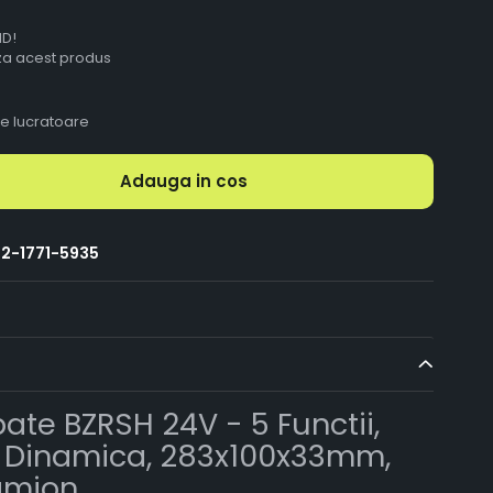
ID!
aza acest produs
le lucratoare
Adauga in cos
2-1771-5935
ate BZRSH 24V - 5 Functii,
 Dinamica, 283x100x33mm,
amion