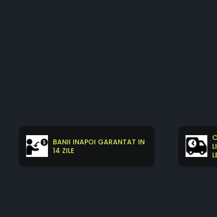
C
BANII INAPOI GARANTAT IN
L
14 ZILE
L