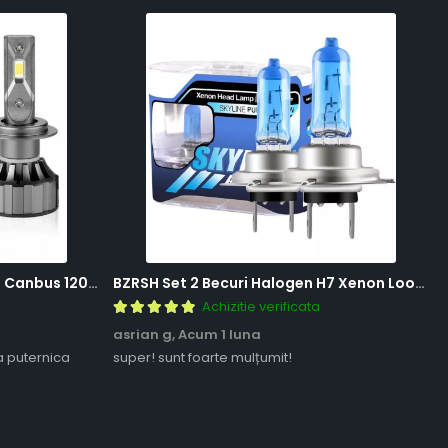
BZRSH Set 2 Becuri LED H7 V20 Canbus 120W 12000 Lumeni Alb Rece 6000K Fara Eroare
BZRSH Set 2 Becuri Halogen H7 Xenon Look 12V 55W 5000K Lumina Alba
Achizitie verificata
asrian g,
Acum 1 luna
a puternica
super! sunt foarte mulțumit!