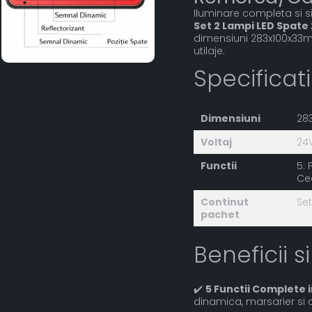
Iluminare completa si 
Set 2 Lampi LED Spate
dimensiuni 283x100x33mm
utilaje.
Specificat
Dimensiuni
28
Voltaj
24
Functii
5: 
Ce
Continut
Set
pachet
Beneficii si
✔️
5 Functii Complete 
dinamica, marsarier si 