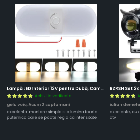
Lampă LED Interior 12V pentru Dubă, Camper și Rulotă - 180LED, 33 cm, 3 Temperaturii de Culoare, Intensitate Reglabilă, Iluminare Compartiment Marfă
Achizitie verificata
A
gelu voic,
Acum 2 saptamani
iulian demete
excelenta. montare simpla si o lumina foarte
excelente, au 
puternica care se poate regla ca intensitate
atv