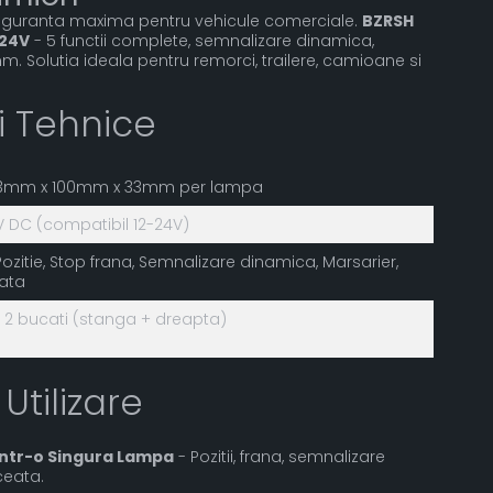
siguranta maxima pentru vehicule comerciale.
BZRSH
 24V
- 5 functii complete, semnalizare dinamica,
. Solutia ideala pentru remorci, trailere, camioane si
ii Tehnice
3mm x 100mm x 33mm per lampa
V DC (compatibil 12-24V)
Pozitie, Stop frana, Semnalizare dinamica, Marsarier,
ata
 2 bucati (stanga + dreapta)
 Utilizare
intr-o Singura Lampa
- Pozitii, frana, semnalizare
ceata.