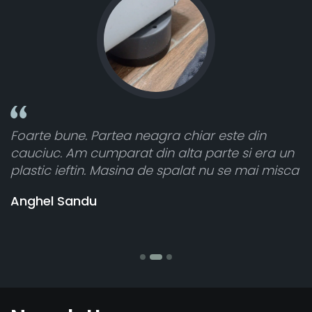
ste din
Toate sunt foarte luminoase și funcți
e si era un
atât de bine în curtea din spate. A pri
se mai misca
cele 8 bucati dar una nu a funcționat,
vânzătorul a răspuns rapid și a rambu
banii pentru 1 bucata, Multumesc
Stefania Mihai