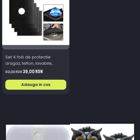
Set 4 folii de protectie
aragaz, teflon, lavabile,
reutilizabile, Negru/Gri
39,00 RON
50,00 RON
Adauga in cos