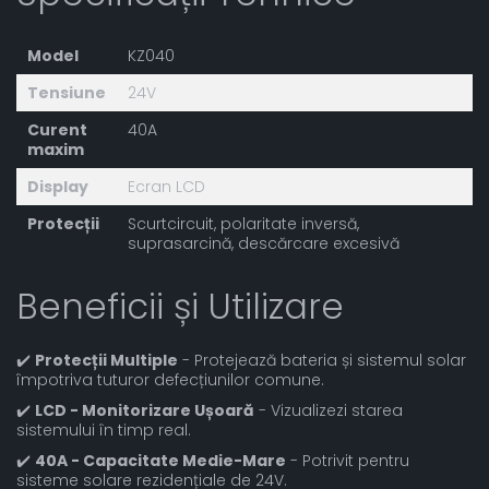
Model
KZ040
Tensiune
24V
Curent
40A
maxim
Display
Ecran LCD
Protecții
Scurtcircuit, polaritate inversă,
suprasarcină, descărcare excesivă
Beneficii și Utilizare
✔️
Protecții Multiple
- Protejează bateria și sistemul solar
împotriva tuturor defecțiunilor comune.
✔️
LCD - Monitorizare Ușoară
- Vizualizezi starea
sistemului în timp real.
✔️
40A - Capacitate Medie-Mare
- Potrivit pentru
sisteme solare rezidențiale de 24V.