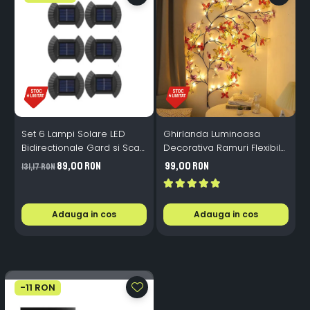
Set 6 Lampi Solare LED
Ghirlanda Luminoasa
Bidirectionale Gard si Scari
Decorativa Ramuri Flexibile
L
- 200mAh, IP65, Alb Cald,
1.6m 72 LED USB
B
89,00 RON
99,00 RON
131,17 RON
Senzor Automat
Telecomanda
i
Adauga in cos
Adauga in cos
-11 RON