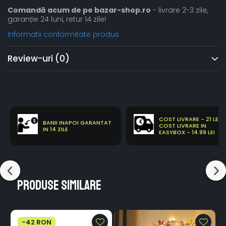
Comandă acum de pe bazar-shop.ro
- livrare 2-3 zile,
garanție 24 luni, retur 14 zile!
Informatii conformitate produs
Review-uri
(0)
COST LIVRARE - 21 LEI
BANII INAPOI GARANTAT
COST LIVRARE IN
IN 14 ZILE
EASYBOX - 14.99 LEI
Produse similare
-42 RON