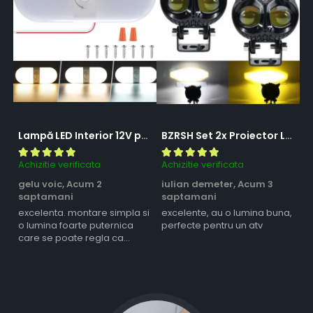
Lampă LED Interior 12V pentru Dubă, Camper și Rulotă - 180LED, 33 cm, 3 Temperaturii de Culoare, Intensitate Reglabilă, Iluminare Compartiment Marfă
BZRSH Set 2x Proiector LED Bufnita 50W Lupa 2 Faze Alb-Galben 12-24V Moto ATV
Achizitie verificata
Achizitie verificata
Ac
gelu voic,
Acum 2
iulian demeter,
Acum 3
m
saptamani
saptamani
s
excelenta. montare simpla si
excelente, au o lumina buna,
l
o lumina foarte puternica
perfecte pentru un atv
care se poate regla ca
intensitate