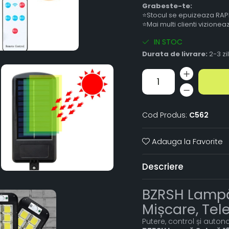
Grabeste-te:
⭐Stocul se epuizeaza RAP
⭐Mai multi clienti vizione
IN STOC
Durata de livrare:
2-3 zi
Cod Produs:
C562
Adauga la Favorite
Descriere
BZRSH Lampă
Mișcare, Te
Putere, control și auto