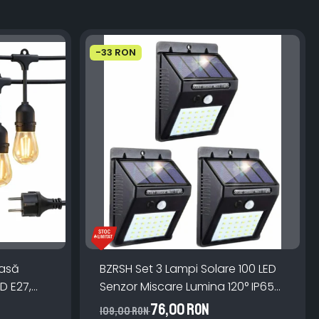
-33 RON
oasă
BZRSH Set 3 Lampi Solare 100 LED
ED E27,
Senzor Miscare Lumina 120° IP65
 Lumină
ABS Monocristalin
76,00 RON
109,00 RON