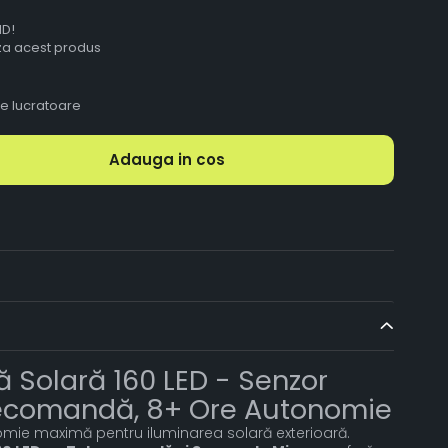
ID!
aza acest produs
le lucratoare
Adauga in cos
 Solară 160 LED - Senzor
lecomandă, 8+ Ore Autonomie
nomie maximă pentru iluminarea solară exterioară.