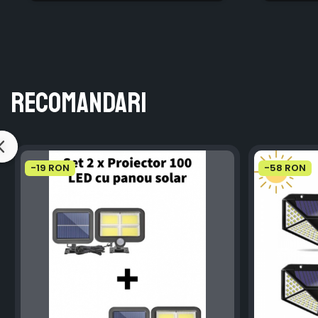
Recomandari
-19 RON
-58 RON