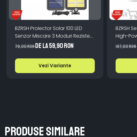
BZRSH Proiector Solar 100 LED
BZRSH Se
Senzor Miscare 3 Moduri Rezistent
High-Pow
Apa
PIR 4 Zo
de la 59,90 RON
79,00 RON
197,00 RON
Vezi Variante
Produse similare