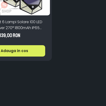
t 6 Lampi Solare 100 LED
er 270° 1800mAh IP65
ne
139,00 RON
Adauga in cos