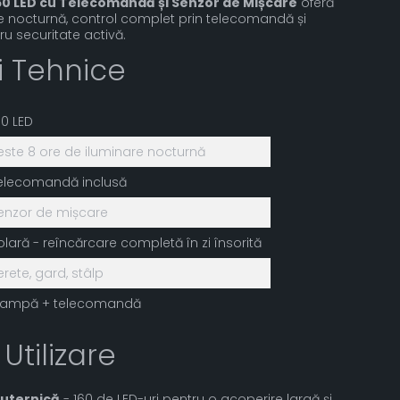
60 LED cu Telecomandă și Senzor de Mișcare
oferă
e nocturnă, control complet prin telecomandă și
u securitate activă.
ii Tehnice
60 LED
este 8 ore de iluminare nocturnă
elecomandă inclusă
enzor de mișcare
olară - reîncărcare completă în zi însorită
erete, gard, stâlp
 lampă + telecomandă
 Utilizare
Puternică
- 160 de LED-uri pentru o acoperire largă și