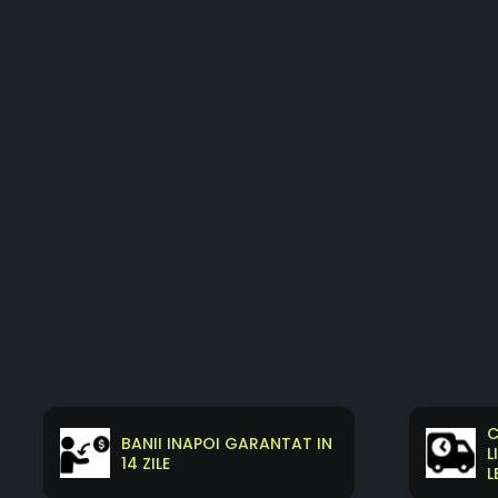
C
BANII INAPOI GARANTAT IN
L
14 ZILE
L