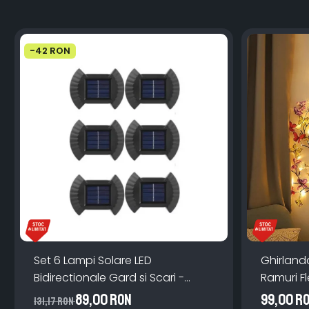
-42 RON
Set 6 Lampi Solare LED
Ghirland
Bidirectionale Gard si Scari -
Ramuri Fl
200mAh, IP65, Alb Cald, Senzor
Teleco
89,00 RON
99,00 R
131,17 RON