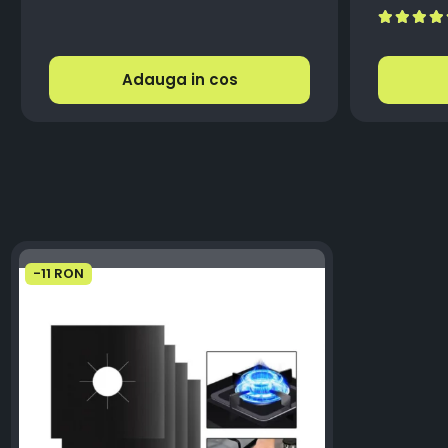
Automat
Adauga in cos
-11 RON