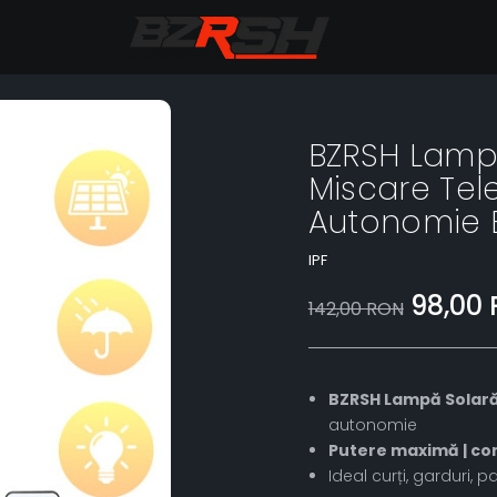
BZRSH Lampa
Miscare Te
Autonomie E
IPF
98,00
142,00 RON
BZRSH Lampă Solară
autonomie
Putere maximă | cont
Ideal curți, garduri,