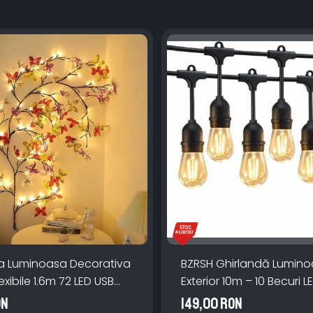
a Luminoasa Decorativa
BZRSH Ghirlandă Lumin
exibile 1.6m 72 LED USB
Exterior 10m – 10 Becuri L
manda
IP66, incarcare la priza,
ON
149,00 RON