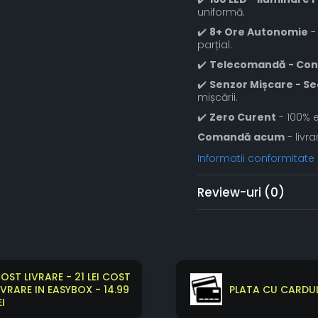
uniformă.
✔️
8+ Ore Autonomie
- 
parțial.
✔️
Telecomandă - Con
✔️
Senzor Mișcare - Se
mișcării.
✔️
Zero Curent
- 100% e
Comandă acum
- livra
Informatii conformitate
Review-uri
(0)
OST LIVRARE - 21 LEI COST
IVRARE IN EASYBOX - 14.99
PLATA CU CARDUL
EI