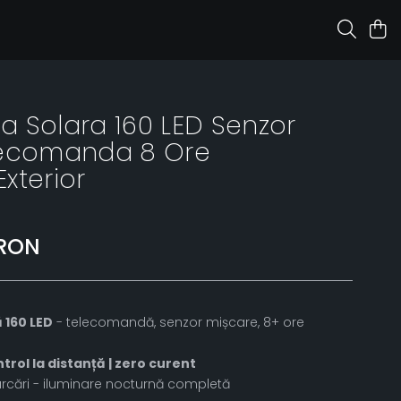
 Solara 160 LED Senzor
lecomanda 8 Ore
xterior
 RON
 160 LED
- telecomandă, senzor mișcare, 8+ ore
rol la distanță | zero curent
 parcări - iluminare nocturnă completă