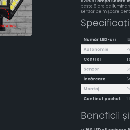
BZRSH Lampă Solară 1
peste 8 ore de iluminar
senzor de mișcare pentr
Specificaț
Număr LED-uri
1
Autonomie
P
Control
T
Senzor
S
Încărcare
S
Montaj
P
Continut pachet
1
Beneficii și
✔️
160 LED - Iluminare 