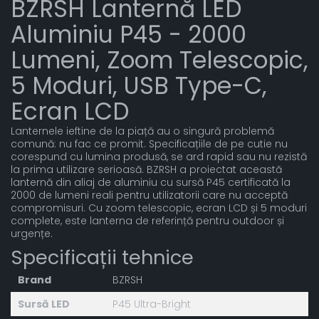
BZRSH Lanternă LED
Aluminiu P45 - 2000
Lumeni, Zoom Telescopic,
5 Moduri, USB Type-C,
Ecran LCD
Lanternele ieftine de la piață au o singură problemă
comună: nu fac ce promit. Specificațiile de pe cutie nu
corespund cu lumina produsă, se ard rapid sau nu rezistă
la prima utilizare serioasă. BZRSH a proiectat această
lanternă din aliaj de aluminiu cu sursă P45 certificată la
2000 de lumeni reali pentru utilizatorii care nu acceptă
compromisuri. Cu zoom telescopic, ecran LCD și 5 moduri
complete, este lanterna de referință pentru outdoor și
urgențe.
Specificații tehnice
Brand
BZRSH
Sursă LED
P45 Ultra-Bright