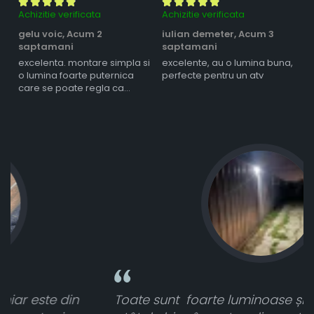
Achizitie verificata
Achizitie verificata
Ac
gelu voic,
Acum 2
iulian demeter,
Acum 3
m
saptamani
saptamani
s
excelenta. montare simpla si
excelente, au o lumina buna,
l
o lumina foarte puternica
perfecte pentru un atv
care se poate regla ca
intensitate
Toate sunt foarte luminoase și funcționează