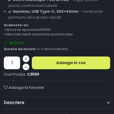
precis, control nivel baterie
✔️
Aluminiu, USB Type-C, 300×43mm
- construcție
premium, reîncărcare rapidă
Grabeste-te:
⭐Stocul se epuizeaza RAPID!
⭐Mai multi clienti vizioneaza acest produs
IN STOC
Durata de livrare:
2-3 zile lucratoare
Adauga in cos
Cod Produs:
C3589
Adauga la Favorite
Descriere