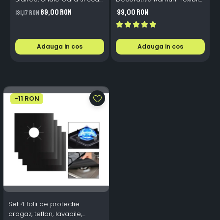
- 200mAh, IP65, Alb Cald,
1.6m 72 LED USB
B
89,00 RON
99,00 RON
131,17 RON
Senzor Automat
Telecomanda
i
Adauga in cos
Adauga in cos
-11 RON
Set 4 folii de protectie
aragaz, teflon, lavabile,