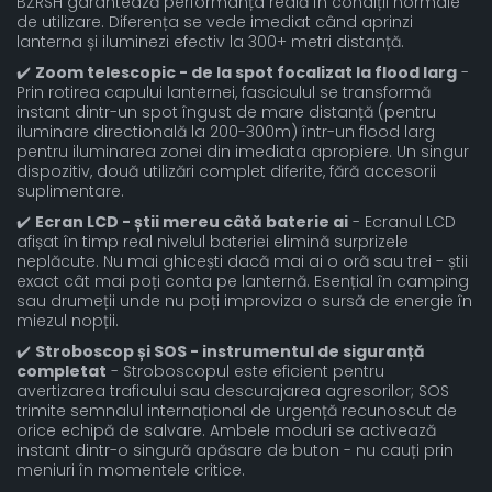
BZRSH garantează performanța reală în condiții normale
de utilizare. Diferența se vede imediat când aprinzi
lanterna și iluminezi efectiv la 300+ metri distanță.
✔️
Zoom telescopic - de la spot focalizat la flood larg
-
Prin rotirea capului lanternei, fasciculul se transformă
instant dintr-un spot îngust de mare distanță (pentru
iluminare directională la 200-300m) într-un flood larg
pentru iluminarea zonei din imediata apropiere. Un singur
dispozitiv, două utilizări complet diferite, fără accesorii
suplimentare.
✔️
Ecran LCD - știi mereu câtă baterie ai
- Ecranul LCD
afișat în timp real nivelul bateriei elimină surprizele
neplăcute. Nu mai ghicești dacă mai ai o oră sau trei - știi
exact cât mai poți conta pe lanternă. Esențial în camping
sau drumeții unde nu poți improviza o sursă de energie în
miezul nopții.
✔️
Stroboscop și SOS - instrumentul de siguranță
completat
- Stroboscopul este eficient pentru
avertizarea traficului sau descurajarea agresorilor; SOS
trimite semnalul internațional de urgență recunoscut de
orice echipă de salvare. Ambele moduri se activează
instant dintr-o singură apăsare de buton - nu cauți prin
meniuri în momentele critice.