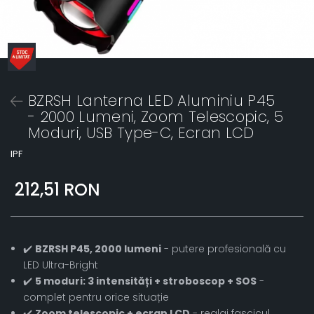
BZRSH Lanterna LED Aluminiu P45
- 2000 Lumeni, Zoom Telescopic, 5
Moduri, USB Type-C, Ecran LCD
IPF
212,51 RON
✔️
BZRSH P45, 2000 lumeni
- putere profesională cu
LED Ultra-Bright
✔️
5 moduri: 3 intensități + stroboscop + SOS
-
complet pentru orice situație
✔️
Zoom telescopic + ecran LCD
- reglaj fascicul