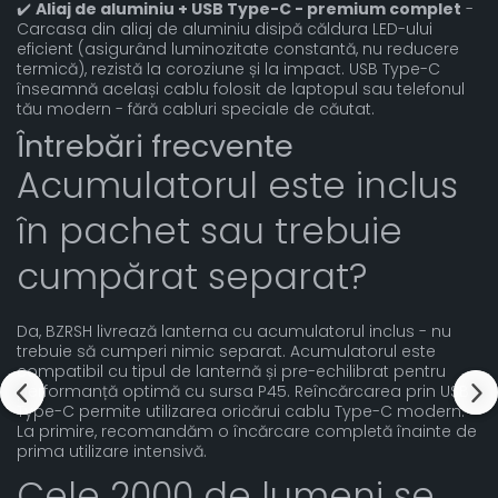
✔️
Aliaj de aluminiu + USB Type-C - premium complet
-
Carcasa din aliaj de aluminiu disipă căldura LED-ului
eficient (asigurând luminozitate constantă, nu reducere
termică), rezistă la coroziune și la impact. USB Type-C
înseamnă același cablu folosit de laptopul sau telefonul
tău modern - fără cabluri speciale de căutat.
Întrebări frecvente
Acumulatorul este inclus
în pachet sau trebuie
cumpărat separat?
Da, BZRSH livrează lanterna cu acumulatorul inclus - nu
trebuie să cumperi nimic separat. Acumulatorul este
compatibil cu tipul de lanternă și pre-echilibrat pentru
performanță optimă cu sursa P45. Reîncărcarea prin USB
Type-C permite utilizarea oricărui cablu Type-C modern.
La primire, recomandăm o încărcare completă înainte de
prima utilizare intensivă.
Cele 2000 de lumeni se