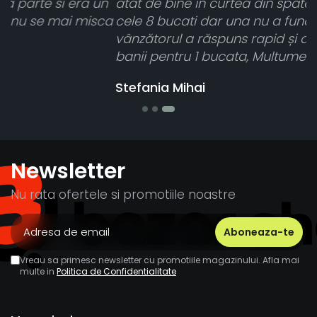
n
atât de bine în curtea din spate. A primit toate
ca
cele 8 bucati dar una nu a funcționat,
vânzătorul a răspuns rapid și a rambursat
banii pentru 1 bucata, Multumesc
Stefania Mihai
Newsletter
Nu rata ofertele si promotiile noastre
Vreau sa primesc newsletter cu promotiile magazinului. Afla mai
multe in
Politica de Confidentialitate